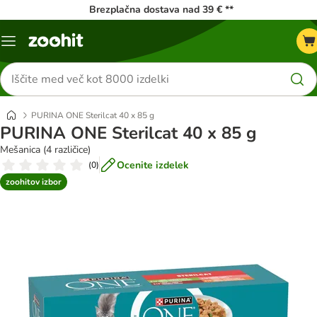
Brezplačna dostava nad 39 € **
Meni
kataloga
Iskanje
izdelkov
PURINA ONE Sterilcat 40 x 85 g
PURINA ONE Sterilcat 40 x 85 g
Mešanica (4 različice)
Ocenite izdelek
(
0
)
zoohitov izbor