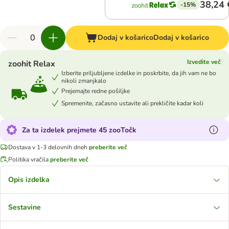
38,24 
-15%
Dodaj v košarico
Dodaj v košarico
Izvedite več
zoohit Relax
Izberite priljubljene izdelke in poskrbite, da jih vam ne bo
nikoli zmanjkalo
Prejemajte redne pošiljke
Spremenite, začasno ustavite ali prekličite kadar koli
Za ta izdelek prejmete 45 zooTočk
Dostava v 1-3 delovnih dneh
preberite več
Politika vračila
preberite več
Opis izdelka
Sestavine