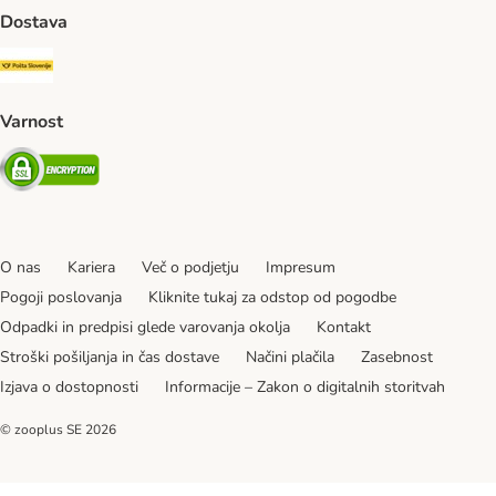
Dostava
Pošta Slovenije Shipping Method
Varnost
Security
O nas
Kariera
Več o podjetju
Impresum
Pogoji poslovanja
Kliknite tukaj za odstop od pogodbe
Odpadki in predpisi glede varovanja okolja
Kontakt
Stroški pošiljanja in čas dostave
Načini plačila
Zasebnost
Izjava o dostopnosti
Informacije – Zakon o digitalnih storitvah
© zooplus SE
2026