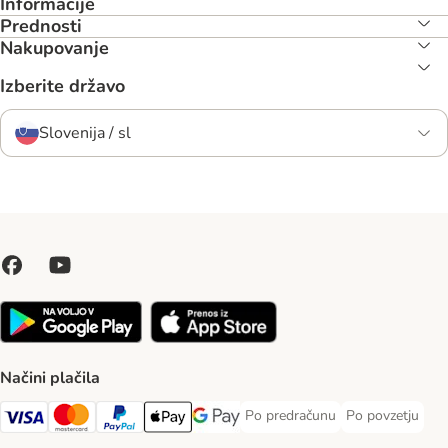
Informacije
Prednosti
Nakupovanje
Izberite državo
Slovenija / sl
Načini plačila
Po predračunu
Po povzetju
Po predračunu Payment Method
Po povzetju Pa
Visa Payment Method
MasterCard Payment Method
PayPal Payment Method
Apple Pay Payment Method
Google pay Payment Method