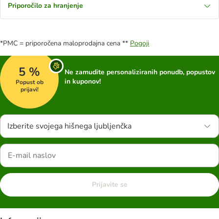
Priporočilo za hranjenje
*PMC = priporočena maloprodajna cena **
Pogoji
5 %
Ne zamudite personaliziranih ponudb, popustov
in kuponov!
Popust ob
prijavi!
Izberite svojega hišnega ljubljenčka
Prijavite se