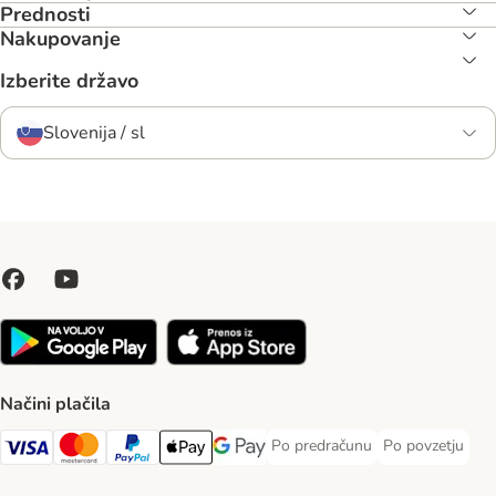
Prednosti
Nakupovanje
Izberite državo
Slovenija / sl
Načini plačila
Po predračunu
Po povzetju
Po predračunu Payment Method
Po povzetju Pa
Visa Payment Method
MasterCard Payment Method
PayPal Payment Method
Apple Pay Payment Method
Google pay Payment Method