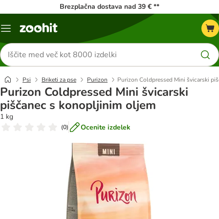
Brezplačna dostava nad 39 € **
Meni
kataloga
Iskanje
izdelkov
Psi
Briketi za pse
Purizon
Purizon Coldpressed Mini švicarski pi
Purizon Coldpressed Mini švicarski
piščanec s konopljinim oljem
1 kg
Ocenite izdelek
(
0
)