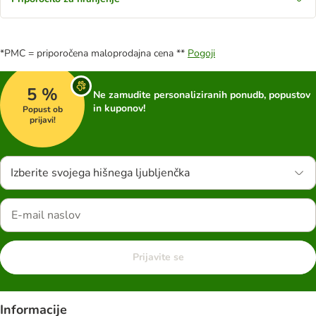
*PMC = priporočena maloprodajna cena **
Pogoji
5 %
Ne zamudite personaliziranih ponudb, popustov
in kuponov!
Popust ob
prijavi!
Izberite svojega hišnega ljubljenčka
Prijavite se
Informacije