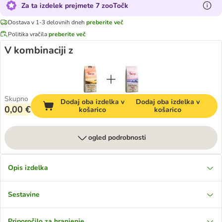
Za ta izdelek prejmete 7 zooTočk
Dostava v 1-3 delovnih dneh
preberite več
Politika vračila
preberite več
V kombinaciji z
Skupno
Dodaj oba izdelka v
Dodaj oba izdelka v
0,00 €
košarico
košarico
ogled podrobnosti
Opis izdelka
Sestavine
Priporočilo za hranjenje