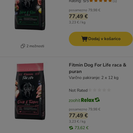
Rating: 5/5
(
1
)
posamezno
79,98 €
77,49 €
3,23 € / kg
Dodaj v košarico
2 možnosti
Fitmin Dog For Life raca &
puran
Varčno pakiranje: 2 x 12 kg
Not Rated
posamezno
79,98 €
77,49 €
3,23 € / kg
73,62 €