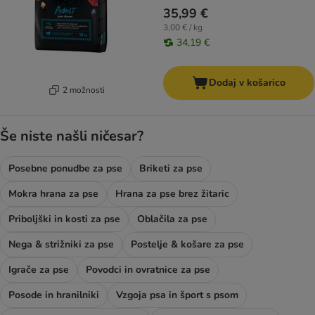
35,99 €
3,00 € / kg
34,19 €
Dodaj v košarico
2 možnosti
Še niste našli ničesar?
Posebne ponudbe za pse
Briketi za pse
Mokra hrana za pse
Hrana za pse brez žitaric
Priboljški in kosti za pse
Oblačila za pse
Nega & strižniki za pse
Postelje & košare za pse
Igrače za pse
Povodci in ovratnice za pse
Posode in hranilniki
Vzgoja psa in šport s psom