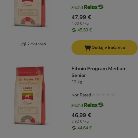
47,99 €
4,00 € / kg
45,59 €
2 možnosti
Dodaj v košarico
Fitmin Program Medium
Senior
12 kg
Not Rated
46,99 €
3,92 € / kg
44,64 €