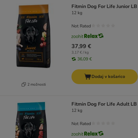
Fitmin Dog For Life Junior LB
12 kg
Not Rated
37,99 €
3,17 € / kg
36,09 €
Dodaj v košarico
2 možnosti
Fitmin Dog For Life Adult LB
12 kg
Not Rated