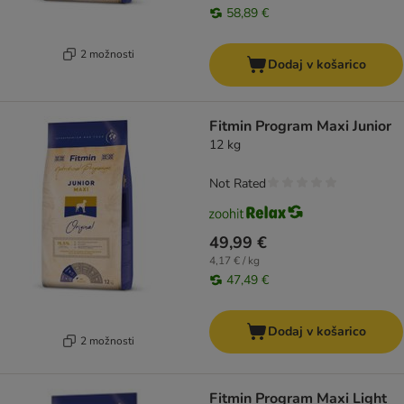
58,89 €
2 možnosti
Dodaj v košarico
Fitmin Program Maxi Junior
12 kg
Not Rated
49,99 €
4,17 € / kg
47,49 €
Dodaj v košarico
2 možnosti
Fitmin Program Maxi Light