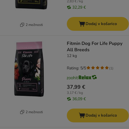
2,83 € / kg
32,29 €
Dodaj v košarico
2 možnosti
Fitmin Dog For Life Puppy
All Breeds
12 kg
Rating: 5/5
(
1
)
37,99 €
3,17 € / kg
36,09 €
2 možnosti
Dodaj v košarico