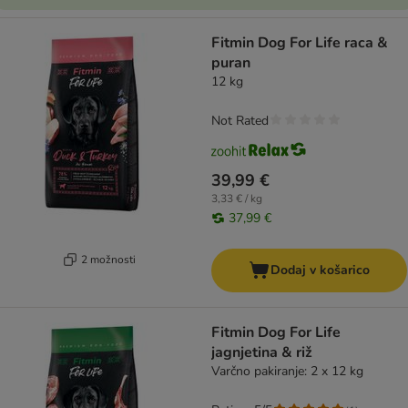
Fitmin Dog For Life raca &
puran
12 kg
Not Rated
39,99 €
3,33 € / kg
37,99 €
2 možnosti
Dodaj v košarico
Fitmin Dog For Life
jagnjetina & riž
Varčno pakiranje: 2 x 12 kg