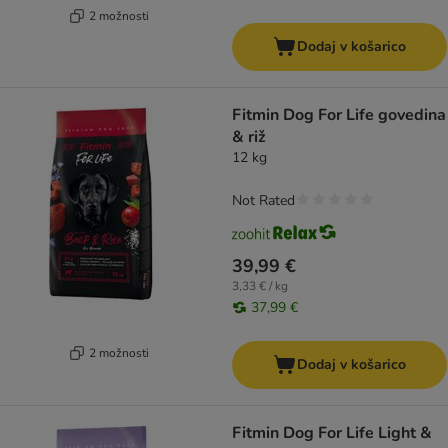
2 možnosti
Dodaj v košarico
Fitmin Dog For Life govedina
& riž
12 kg
Not Rated
39,99 €
3,33 € / kg
37,99 €
2 možnosti
Dodaj v košarico
Fitmin Dog For Life Light &