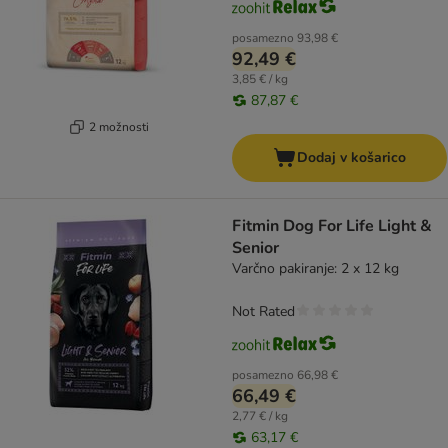
posamezno
93,98 €
92,49 €
3,85 € / kg
87,87 €
2 možnosti
Dodaj v košarico
Fitmin Dog For Life Light &
Senior
Varčno pakiranje: 2 x 12 kg
Not Rated
posamezno
66,98 €
66,49 €
2,77 € / kg
63,17 €