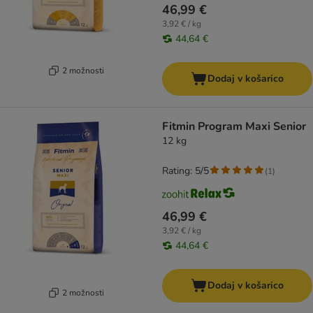
46,99 €
3,92 € / kg
44,64 €
2 možnosti
Dodaj v košarico
Fitmin Program Maxi Senior
12 kg
Rating: 5/5
(
1
)
46,99 €
3,92 € / kg
44,64 €
Dodaj v košarico
2 možnosti