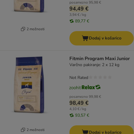
posamezno
95,98 €
94,49 €
3,94 € / kg
89,77 €
2 možnosti
Dodaj v košarico
Fitmin Program Maxi Junior
Varčno pakiranje: 2 x 12 kg
Not Rated
posamezno
99,98 €
98,49 €
4,10 € / kg
93,57 €
2 možnosti
Dodaj v košarico