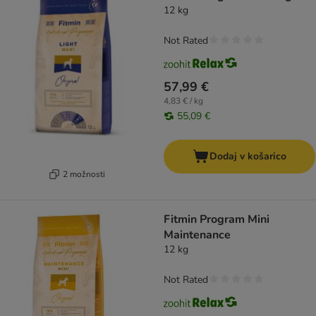
12 kg
Not Rated
57,99 €
4,83 € / kg
55,09 €
Dodaj v košarico
2 možnosti
Fitmin Program Mini
Maintenance
12 kg
Not Rated