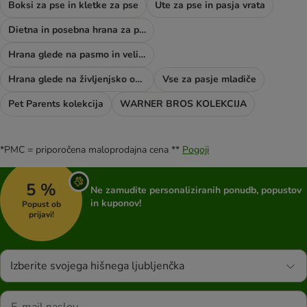
Boksi za pse in kletke za pse
Ute za pse in pasja vrata
Dietna in posebna hrana za pse
Hrana glede na pasmo in velikost psa
Hrana glede na življenjsko obdobje psa
Vse za pasje mladiče
Pet Parents kolekcija
WARNER BROS KOLEKCIJA
*PMC = priporočena maloprodajna cena **
Pogoji
5 %
Ne zamudite personaliziranih ponudb, popustov
in kuponov!
Popust ob
prijavi!
Izberite svojega hišnega ljubljenčka