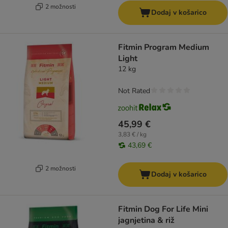
2 možnosti
Dodaj v košarico
Fitmin Program Medium
Light
12 kg
Not Rated
45,99 €
3,83 € / kg
43,69 €
2 možnosti
Dodaj v košarico
Fitmin Dog For Life Mini
jagnjetina & riž