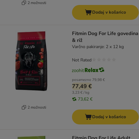
2 možnosti
Dodaj v košarico
Fitmin Dog For Life govedina
& riž
Varčno pakiranje: 2 x 12 kg
Not Rated
posamezno
79,98 €
77,49 €
3,23 € / kg
73,62 €
2 možnosti
Dodaj v košarico
Fitmin Dog For Life Adult