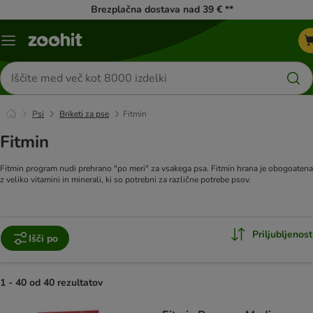
Brezplačna dostava nad 39 € **
Meni
kataloga
Iskanje
izdelkov
Psi
Briketi za pse
Fitmin
Fitmin
Fitmin program nudi prehrano "po meri" za vsakega psa. Fitmin hrana je obogoatena
z veliko vitamini in minerali, ki so potrebni za različne potrebe psov.
Priljubljenost
Išči po
1 - 40 od 40 rezultatov
product items have been changed