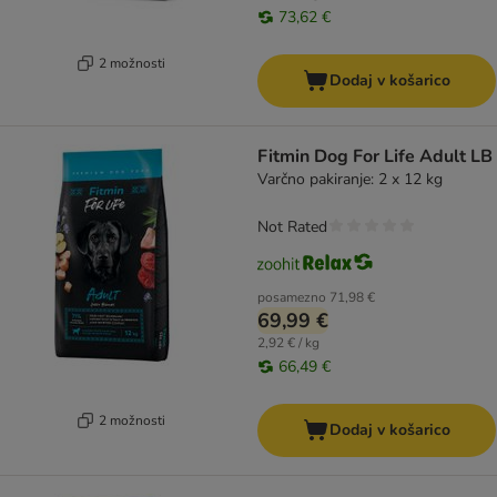
73,62 €
2 možnosti
Dodaj v košarico
Fitmin Dog For Life Adult LB
Varčno pakiranje: 2 x 12 kg
Not Rated
posamezno
71,98 €
69,99 €
2,92 € / kg
66,49 €
2 možnosti
Dodaj v košarico