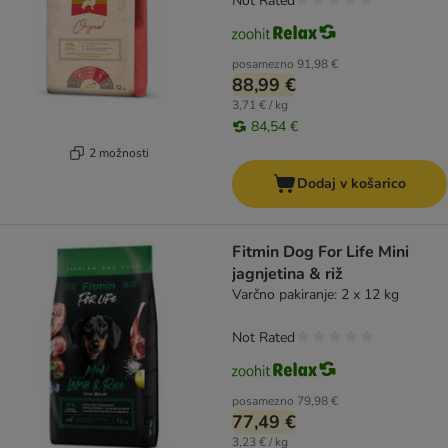
Not Rated
posamezno
91,98 €
88,99 €
3,71 € / kg
84,54 €
2 možnosti
Dodaj v košarico
Fitmin Dog For Life Mini
jagnjetina & riž
Varčno pakiranje: 2 x 12 kg
Not Rated
posamezno
79,98 €
77,49 €
3,23 € / kg