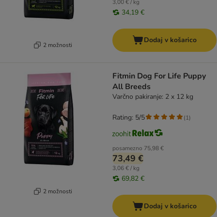
3,00 € / kg
34,19 €
Dodaj v košarico
2 možnosti
Fitmin Dog For Life Puppy
All Breeds
Varčno pakiranje: 2 x 12 kg
Rating: 5/5
(
1
)
posamezno
75,98 €
73,49 €
3,06 € / kg
69,82 €
2 možnosti
Dodaj v košarico