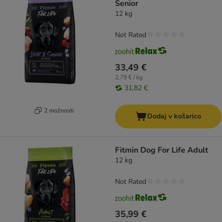
Senior
12 kg
Not Rated
33,49 €
2,79 € / kg
31,82 €
2 možnosti
Dodaj v košarico
Fitmin Dog For Life Adult
12 kg
Not Rated
35,99 €