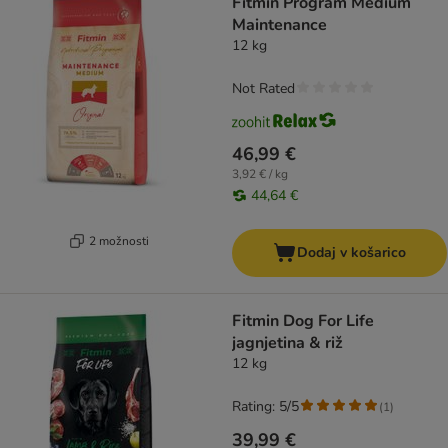
Fitmin Program Medium
Maintenance
12 kg
Not Rated
46,99 €
3,92 € / kg
44,64 €
2 možnosti
Dodaj v košarico
Fitmin Dog For Life
jagnjetina & riž
12 kg
Rating: 5/5
(
1
)
39,99 €