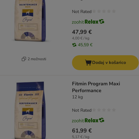
Not Rated
47,99 €
4,00 € / kg
45,59 €
2 možnosti
Dodaj v košarico
Fitmin Program Maxi
Performance
12 kg
Not Rated
61,99 €
5,17 € / kg