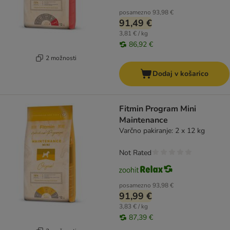
posamezno
93,98 €
91,49 €
3,81 € / kg
86,92 €
2 možnosti
Dodaj v košarico
Fitmin Program Mini
Maintenance
Varčno pakiranje: 2 x 12 kg
Not Rated
posamezno
93,98 €
91,99 €
3,83 € / kg
87,39 €