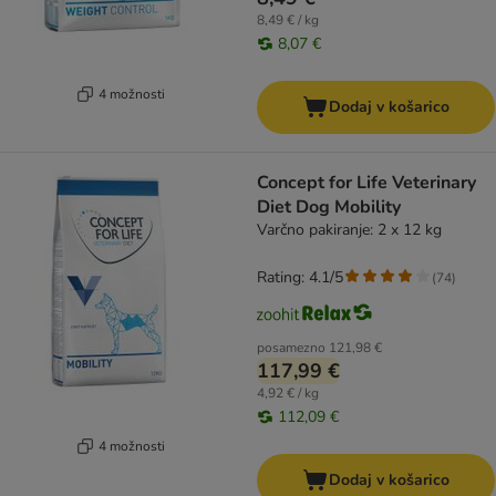
8,49 € / kg
8,07 €
4 možnosti
Dodaj v košarico
Concept for Life Veterinary
Diet Dog Mobility
Varčno pakiranje: 2 x 12 kg
Rating: 4.1/5
(
74
)
posamezno
121,98 €
117,99 €
4,92 € / kg
112,09 €
4 možnosti
Dodaj v košarico