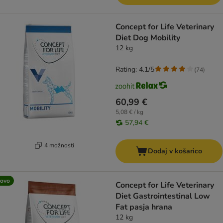
Concept for Life Veterinary
Diet Dog Mobility
12 kg
Rating: 4.1/5
(
74
)
60,99 €
5,08 € / kg
57,94 €
4 možnosti
Dodaj v košarico
ovo
Concept for Life Veterinary
Diet Gastrointestinal Low
Fat pasja hrana
12 kg