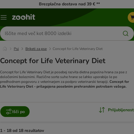
Brezplačna dostava nad 39 € **
Meni
kataloga
Iskanje
izdelkov
Psi
Briketi za pse
Concept for Life Veterinary Diet
Concept for Life Veterinary Diet
Concept for Life Veterinary Diet je posebej razvita dietna popolna hrana za pse z
določenimi boleznimi.
Različne sorte suhe hrane se lahko uporabijo le po
predhodnem pogovoru z veterinarjem za podpro veterinarski terapiji.
Concept for
Life Veterinary Diet - prilagojena posebnim prehranskim potrebam vašega.
Priljubljenost
Išči po
1 - 18 od 18 rezultatov