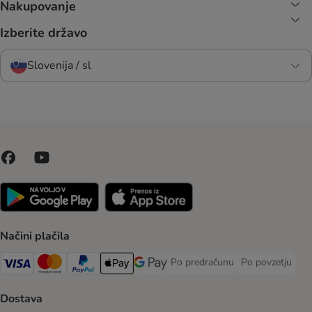
Nakupovanje
Izberite državo
Slovenija / sl
Načini plačila
Po predračunu
Po povzetju
Po predračunu Payment Method
Po povzetju Pa
Visa Payment Method
MasterCard Payment Method
PayPal Payment Method
Apple Pay Payment Method
Google pay Payment Method
Dostava