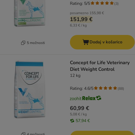
Rating: 5/5
(
3
)
posamezno
155,98 €
151,99 €
6,33 € / kg
Dodaj v košarico
5 možnosti
Concept for Life Veterinary
Diet Weight Control
12 kg
Rating: 4.6/5
(
88
)
60,99 €
5,08 € / kg
57,94 €
4 možnosti