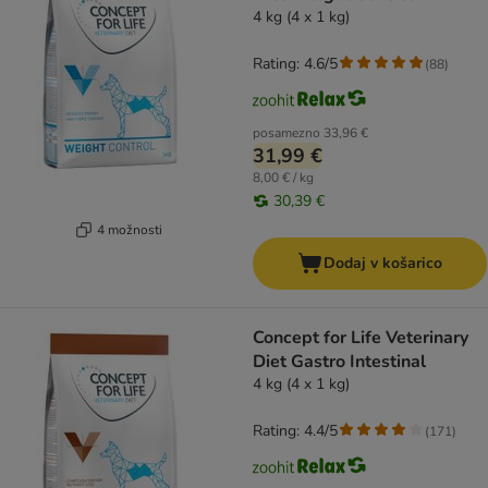
4 kg (4 x 1 kg)
Rating: 4.6/5
(
88
)
posamezno
33,96 €
31,99 €
8,00 € / kg
30,39 €
4 možnosti
Dodaj v košarico
Concept for Life Veterinary
Diet Gastro Intestinal
4 kg (4 x 1 kg)
Rating: 4.4/5
(
171
)