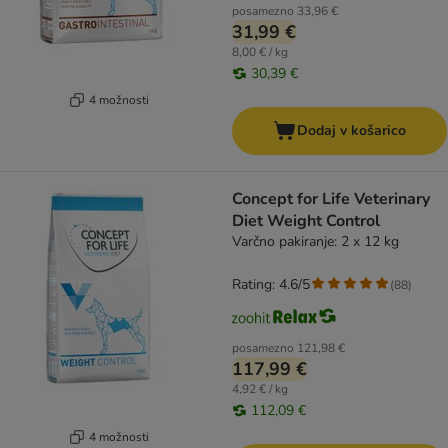
posamezno
33,96 €
31,99 €
8,00 € / kg
30,39 €
4 možnosti
Dodaj v košarico
Concept for Life Veterinary
Diet Weight Control
Varčno pakiranje: 2 x 12 kg
Rating: 4.6/5
(
88
)
posamezno
121,98 €
117,99 €
4,92 € / kg
112,09 €
4 možnosti