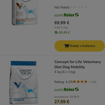
Not Rated
69,99 €
5,83 € / kg
66,49 €
Dodaj v košarico
Concept for Life Veterinary
Diet Dog Mobility
4 kg (4 x 1 kg)
Rating: 4.1/5
(
74
)
posamezno
29,96 €
27,99 €