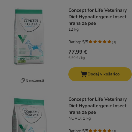
product items have been changed
Concept for Life Veterinary
Diet Hypoallergenic Insect
hrana za pse
12 kg
Rating: 5/5
(
3
)
77,99 €
6,50 € / kg
Dodaj v košarico
5 možnosti
Concept for Life Veterinary
Diet Hypoallergenic Insect
hrana za pse
NOVO: 1 kg
Rating: 5/5
(
3
)