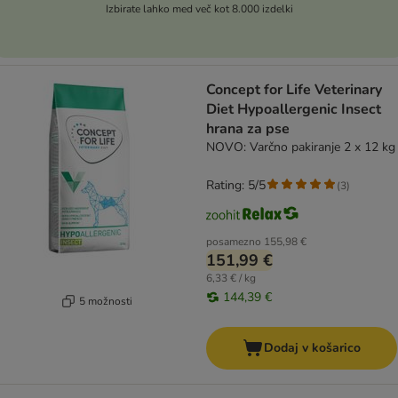
Izbirate lahko med več kot 8.000 izdelki
Concept for Life Veterinary
Diet Hypoallergenic Insect
hrana za pse
NOVO: Varčno pakiranje 2 x 12 kg
Rating: 5/5
(
3
)
posamezno
155,98 €
151,99 €
6,33 € / kg
144,39 €
5 možnosti
Dodaj v košarico