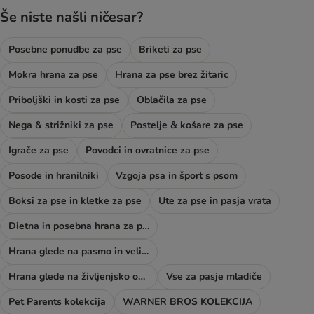
Še niste našli ničesar?
Posebne ponudbe za pse
Briketi za pse
Mokra hrana za pse
Hrana za pse brez žitaric
Priboljški in kosti za pse
Oblačila za pse
Nega & strižniki za pse
Postelje & košare za pse
Igrače za pse
Povodci in ovratnice za pse
Posode in hranilniki
Vzgoja psa in šport s psom
Boksi za pse in kletke za pse
Ute za pse in pasja vrata
Dietna in posebna hrana za pse
Hrana glede na pasmo in velikost psa
Hrana glede na življenjsko obdobje psa
Vse za pasje mladiče
Pet Parents kolekcija
WARNER BROS KOLEKCIJA