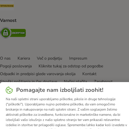
Pošta Slovenije Shipping Method
Varnost
Security
O nas
Kariera
Več o podjetju
Impresum
Pogoji poslovanja
Kliknite tukaj za odstop od pogodbe
Odpadki in predpisi glede varovanja okolja
Kontakt
Stroški pošiljanja in čas dostave
Načini plačila
Zasebnost
Pomagajte nam izboljšati zoohit!
Izjava o dostopnosti
Informacije – Zakon o digitalnih storitvah
Na naši spletni strani uporabljamo piškotke, piksle in druge tehnologije
© zooplus SE
2026
("piškotki"). Uporabljamo nujno potrebne piškotke, da vam omogočimo
brskanje in nakupovanje na naši spletni strani. Z vašim soglasjem želimo
aktivirati piškotke za izvedbene, funkcionalne in marketinške namene, da bi
izboljšali vašo izkušnjo z našo spletno stranjo ter vam prikazali relevantne
izdelke in storitve ter prilagodili oglase. Spremembe lahko kadar koli izvedete v