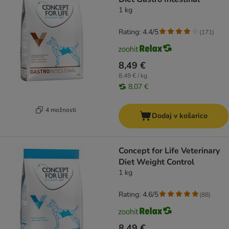
1 kg
Rating: 4.4/5
(
171
)
8,49 €
8,49 € / kg
8,07 €
4 možnosti
Dodaj v košarico
Concept for Life Veterinary
Diet Weight Control
1 kg
Rating: 4.6/5
(
88
)
8,49 €