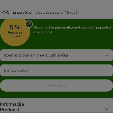
*PMC = priporočena maloprodajna cena **
Pogoji
5 %
Ne zamudite personaliziranih ponudb, popustov
in kuponov!
Popust ob
prijavi!
Izberite svojega hišnega ljubljenčka
Prijavite se
Informacije
Prednosti