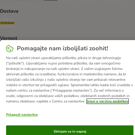
Dostava
Pošta Slovenije Shipping Method
Varnost
Pomagajte nam izboljšati zoohit!
Security
Na naši spletni strani uporabljamo piškotke, piksle in druge tehnologije
("piškotki"). Uporabljamo nujno potrebne piškotke, da vam omogočimo
brskanje in nakupovanje na naši spletni strani. Z vašim soglasjem želimo
aktivirati piškotke za izvedbene, funkcionalne in marketinške namene, da bi
O nas
Kariera
Več o podjetju
Impresum
izboljšali vašo izkušnjo z našo spletno stranjo ter vam prikazali relevantne
izdelke in storitve ter prilagodili oglase. Spremembe lahko kadar koli izvedete v
Pogoji poslovanja
Kliknite tukaj za odstop od pogodbe
našem centru za nastavitve (“Prilagajanje nastavitev”). Za več informacij o
Odpadki in predpisi glede varovanja okolja
Kontakt
osebi, odgovorni za obdelavo vaših podatkov, obdelanih osebnih podatkih in
namenu obdelave, najdete v Centru za nastavitve
Izjavi o varstvu podatkov
Stroški pošiljanja in čas dostave
Načini plačila
Zasebnost
Izjava o dostopnosti
Informacije – Zakon o digitalnih storitvah
Prilagodi nastavitve
© zooplus SE
2026
Strinjam se in naprej