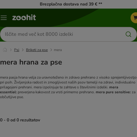
Brezplačna dostava nad 39 € **
Meni
kataloga
Iskanje
izdelkov
Psi
Briketi za pse
mera
mera hrana za pse
mera pasja hrana velja za uravnoteženo in zdravo prehrano z visoko sprejemljivostjo
pri psih. Življenjska radost in zmogljivost naših psov temelji na zdravi, individualno
prilagojeni prehrani. mera izpolnjuje te zahteve s številnimi izdelki.
mera
essential:
preverjena kakovost za vrsti primerno prehrano.
mera pure sensitive:
za
občutljive pse.
0 - 0 od 0 rezultatov
product items have been changed