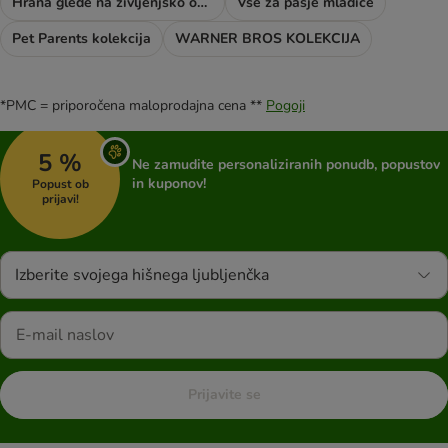
Hrana glede na življenjsko obdobje psa
Vse za pasje mladiče
Pet Parents kolekcija
WARNER BROS KOLEKCIJA
*PMC = priporočena maloprodajna cena **
Pogoji
5 %
Ne zamudite personaliziranih ponudb, popustov
in kuponov!
Popust ob
prijavi!
Izberite svojega hišnega ljubljenčka
Prijavite se