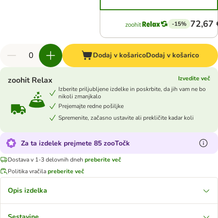
72,67 
-15%
Dodaj v košarico
Dodaj v košarico
Izvedite več
zoohit Relax
Izberite priljubljene izdelke in poskrbite, da jih vam ne bo
nikoli zmanjkalo
Prejemajte redne pošiljke
Spremenite, začasno ustavite ali prekličite kadar koli
Za ta izdelek prejmete 85 zooTočk
Dostava v 1-3 delovnih dneh
preberite več
Politika vračila
preberite več
Opis izdelka
Sestavine