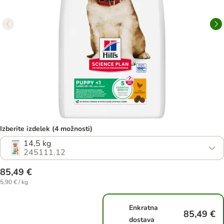
Izberite izdelek (4 možnosti)
14,5 kg
245111.12
85,49 €
5,90 € / kg
Enkratna
85,49 €
dostava