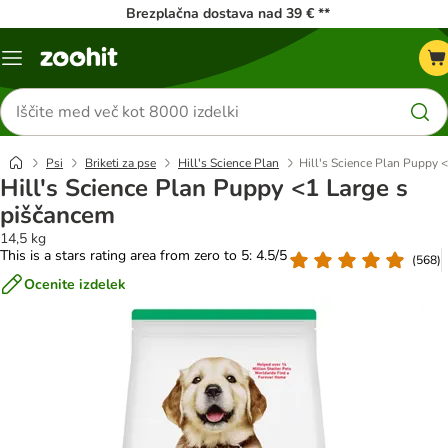
Brezplačna dostava nad 39 € **
Meni
kataloga
Iskanje
izdelkov
Psi
Briketi za pse
Hill's Science Plan
Hill's Science Plan Puppy 
Hill's Science Plan Puppy <1 Large s
piščancem
14,5 kg
This is a stars rating area from zero to 5: 4.5/5
(
568
)
Ocenite izdelek