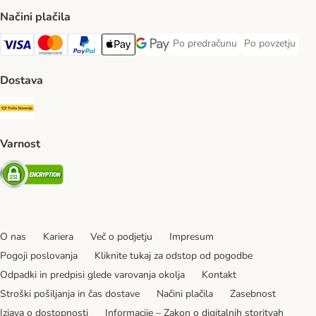
Načini plačila
Po predračunu
Po povzetju
Po predračunu Payment Method
Po povzetju Pa
Visa Payment Method
MasterCard Payment Method
PayPal Payment Method
Apple Pay Payment Method
Google pay Payment Method
Dostava
Pošta Slovenije Shipping Method
Varnost
Security
O nas
Kariera
Več o podjetju
Impresum
Pogoji poslovanja
Kliknite tukaj za odstop od pogodbe
Odpadki in predpisi glede varovanja okolja
Kontakt
Stroški pošiljanja in čas dostave
Načini plačila
Zasebnost
Izjava o dostopnosti
Informacije – Zakon o digitalnih storitvah