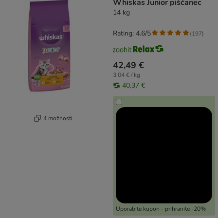
Whiskas Junior piščanec
14 kg
Rating: 4.6/5
(
197
)
42,49 €
3,04 € / kg
40,37 €
4 možnosti
Uporabite kupon - prihranite -20%