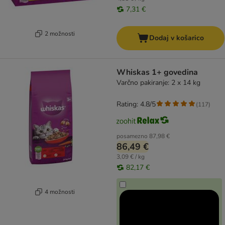
7,31 €
2 možnosti
Dodaj v košarico
Whiskas 1+ govedina
Varčno pakiranje: 2 x 14 kg
Rating: 4.8/5
(
117
)
posamezno
87,98 €
86,49 €
3,09 € / kg
82,17 €
4 možnosti