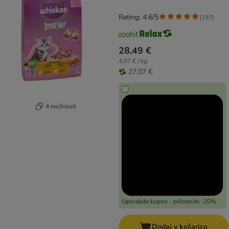
Rating: 4.6/5
(
197
)
28,49 €
4,07 € / kg
27,07 €
4 možnosti
Uporabite kupon - prihranite -20%
Dodaj v košarico