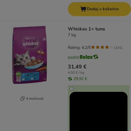
Dodaj v košarico
Whiskas 1+ tuna
7 kg
Rating: 4.2/5
(
241
)
31,49 €
4,50 € / kg
29,92 €
4 možnosti