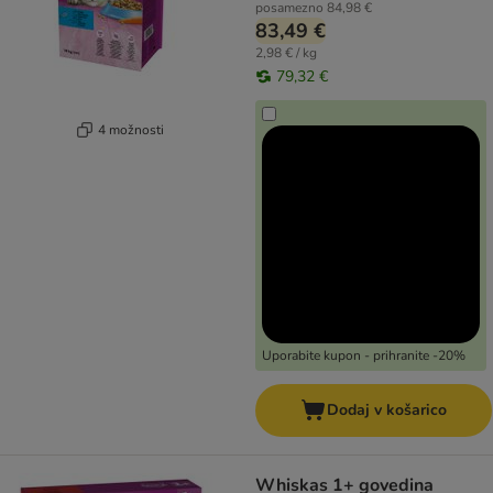
posamezno
84,98 €
83,49 €
2,98 € / kg
79,32 €
4 možnosti
Uporabite kupon - prihranite -20%
Dodaj v košarico
Whiskas 1+ govedina