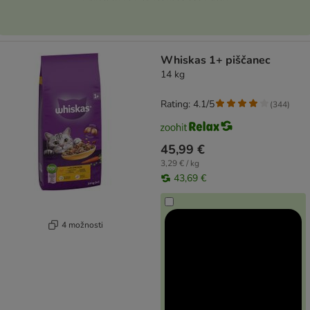
Whiskas 1+ piščanec
14 kg
Rating: 4.1/5
(
344
)
45,99 €
3,29 € / kg
43,69 €
4 možnosti