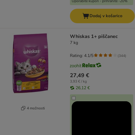
Uporabite kupon - prihranite -20%
Dodaj v košarico
Whiskas 1+ piščanec
7 kg
Rating: 4.1/5
(
344
)
27,49 €
3,93 € / kg
26,12 €
4 možnosti