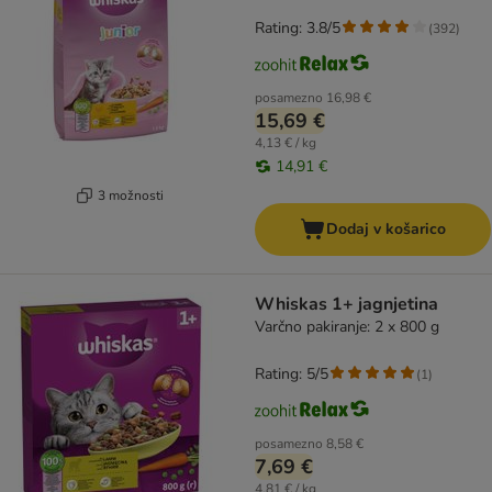
Rating: 3.8/5
(
392
)
posamezno
16,98 €
15,69 €
4,13 € / kg
14,91 €
3 možnosti
Dodaj v košarico
Whiskas 1+ jagnjetina
Varčno pakiranje: 2 x 800 g
Rating: 5/5
(
1
)
posamezno
8,58 €
7,69 €
4,81 € / kg