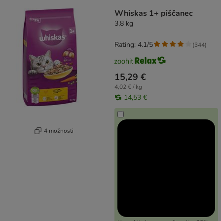
product items have been changed
Whiskas 1+ piščanec
3,8 kg
Rating: 4.1/5
(
344
)
15,29 €
4,02 € / kg
14,53 €
4 možnosti