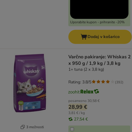
Uporabite kupon - prihranite -20%
Dodaj v košarico
Varčno pakiranje: Whiskas 2
x 950 g / 1,9 kg / 3,8 kg
1+ tuna (2 x 3,8 kg)
Rating: 3.8/5
(
392
)
posamezno
30,58 €
28,99 €
3,81 € / kg
27,54 €
3 možnosti