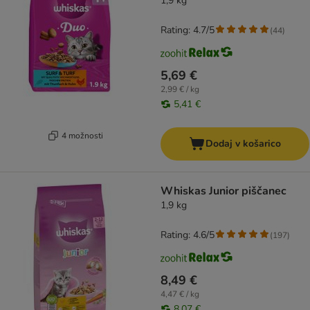
1,9 kg
Rating: 4.7/5
(
44
)
5,69 €
2,99 € / kg
5,41 €
4 možnosti
Dodaj v košarico
Whiskas Junior piščanec
1,9 kg
Rating: 4.6/5
(
197
)
8,49 €
4,47 € / kg
8,07 €