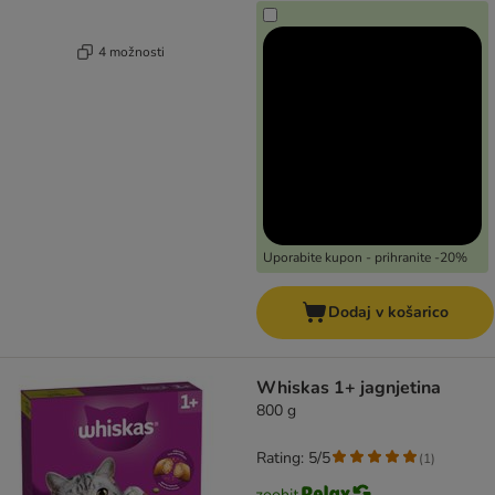
4 možnosti
Uporabite kupon - prihranite -20%
Dodaj v košarico
Whiskas 1+ jagnjetina
800 g
Rating: 5/5
(
1
)