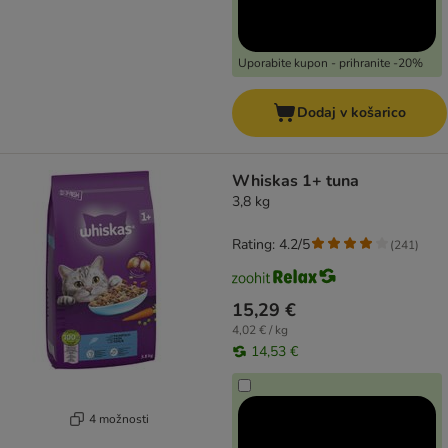
Uporabite kupon - prihranite -20%
Dodaj v košarico
Whiskas 1+ tuna
3,8 kg
Rating: 4.2/5
(
241
)
15,29 €
4,02 € / kg
14,53 €
4 možnosti