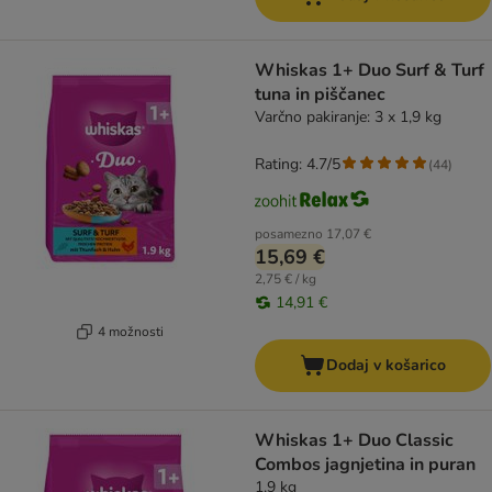
Whiskas 1+ Duo Surf & Turf
tuna in piščanec
Varčno pakiranje: 3 x 1,9 kg
Rating: 4.7/5
(
44
)
posamezno
17,07 €
15,69 €
2,75 € / kg
14,91 €
4 možnosti
Dodaj v košarico
Whiskas 1+ Duo Classic
Combos jagnjetina in puran
1,9 kg