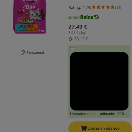
Rating: 4.7/5
(
44
)
27,49 €
3,93 € / kg
26,12 €
4 možnosti
Uporabite kupon - prihranite -20%
Dodaj v košarico