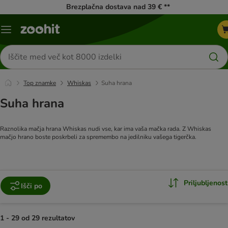
Brezplačna dostava nad 39 € **
Meni
kataloga
Iskanje
izdelkov
Top znamke
Whiskas
Suha hrana
Suha hrana
Raznolika mačja hrana Whiskas nudi vse, kar ima vaša mačka rada. Z Whiskas
mačjo hrano boste poskrbeli za spremembo na jedilniku vašega tigerčka.
Priljubljenost
Išči po
1 - 29 od 29 rezultatov