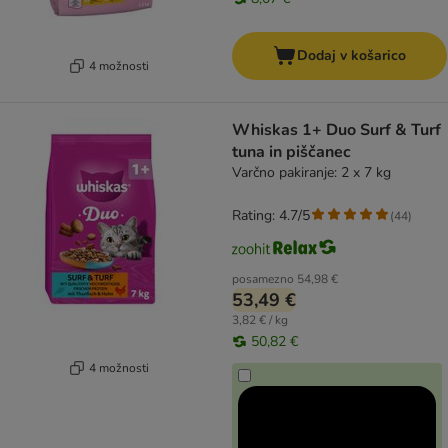
Dodaj v košarico
4 možnosti
Whiskas 1+ Duo Surf & Turf
tuna in piščanec
Varčno pakiranje: 2 x 7 kg
Rating: 4.7/5
(
44
)
posamezno
54,98 €
53,49 €
3,82 € / kg
50,82 €
4 možnosti