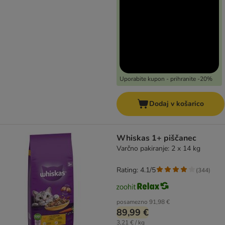
Uporabite kupon - prihranite -20%
Dodaj v košarico
Whiskas 1+ piščanec
Varčno pakiranje: 2 x 14 kg
Rating: 4.1/5
(
344
)
posamezno
91,98 €
89,99 €
3,21 € / kg