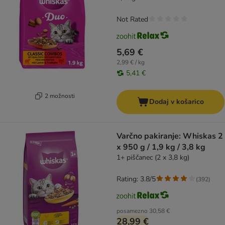
Not Rated
5,69 €
2,99 € / kg
5,41 €
2 možnosti
Dodaj v košarico
Varčno pakiranje: Whiskas 2
x 950 g / 1,9 kg / 3,8 kg
1+ piščanec (2 x 3,8 kg)
Rating: 3.8/5
(
392
)
posamezno
30,58 €
28,99 €