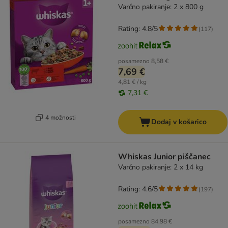
Varčno pakiranje: 2 x 800 g
Rating: 4.8/5
(
117
)
posamezno
8,58 €
7,69 €
4,81 € / kg
7,31 €
4 možnosti
Dodaj v košarico
Whiskas Junior piščanec
Varčno pakiranje: 2 x 14 kg
Rating: 4.6/5
(
197
)
posamezno
84,98 €