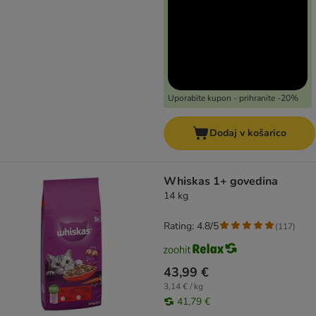
Uporabite kupon - prihranite -20%
Dodaj v košarico
Whiskas 1+ govedina
14 kg
Rating: 4.8/5
(
117
)
43,99 €
3,14 € / kg
41,79 €