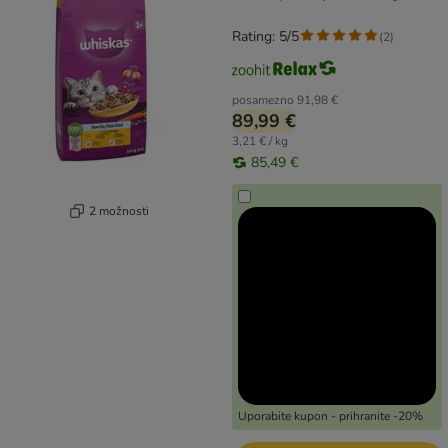
Rating: 5/5
(
2
)
posamezno
91,98 €
89,99 €
3,21 € / kg
85,49 €
2 možnosti
Uporabite kupon - prihranite -20%