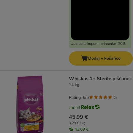
Uporabite kupon - prihranite -20%
Dodaj v košarico
Whiskas 1+ Sterile piščanec
14 kg
Rating: 5/5
(
2
)
45,99 €
3,29 € / kg
43,69 €