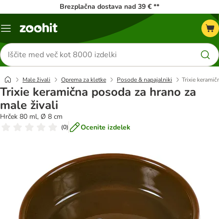
Brezplačna dostava nad 39 € **
Meni
kataloga
Iskanje
izdelkov
Male živali
Oprema za kletke
Posode & napajalniki
Trixie keramič
Trixie keramična posoda za hrano za
male živali
Hrček 80 ml, Ø 8 cm
Ocenite izdelek
(
0
)