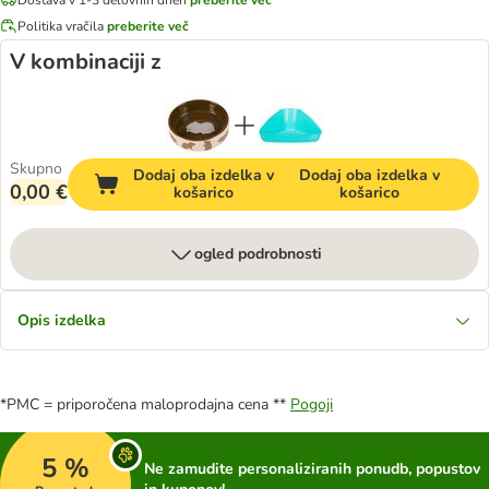
Politika vračila
preberite več
V kombinaciji z
Skupno
Dodaj oba izdelka v
Dodaj oba izdelka v
0,00 €
košarico
košarico
ogled podrobnosti
Opis izdelka
*PMC = priporočena maloprodajna cena **
Pogoji
5 %
Ne zamudite personaliziranih ponudb, popustov