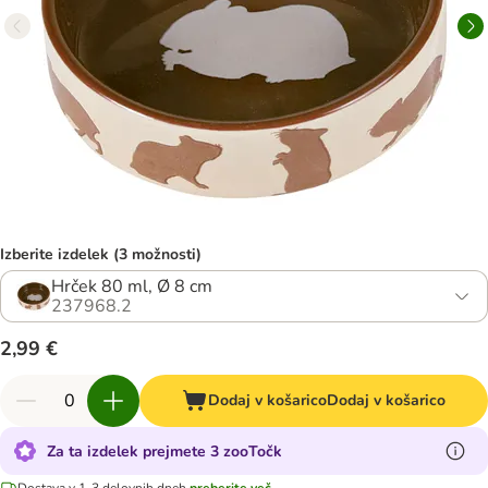
Izberite izdelek (3 možnosti)
Hrček 80 ml, Ø 8 cm
237968.2
2,99 €
Dodaj v košarico
Dodaj v košarico
Za ta izdelek prejmete 3 zooTočk
Dostava v 1-3 delovnih dneh
preberite več