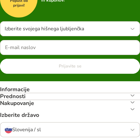
in kuponov!
Popust ob
prijavi!
Izberite svojega hišnega ljubljenčka
Prijavite se
Informacije
Prednosti
Nakupovanje
Izberite državo
Slovenija / sl