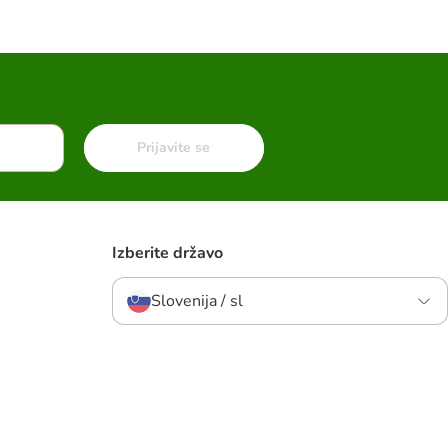
Prijavite se
Izberite državo
Slovenija / sl