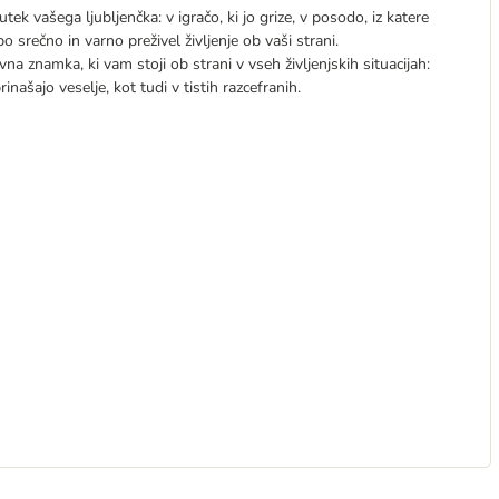
utek vašega ljubljenčka: v igračo, ki jo grize, v posodo, iz katere
 bo srečno in varno preživel življenje ob vaši strani.
na znamka, ki vam stoji ob strani v vseh življenjskih situacijah:
rinašajo veselje, kot tudi v tistih razcefranih.