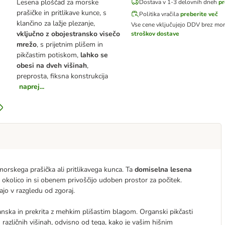
Lesena ploščad za morske
Dostava v 1-3 delovnih dneh
pr
prašičke in pritlikave kunce, s
Politika vračila
preberite več
klančino za lažje plezanje,
Vse cene vključujejo DDV
brez mor
vključno z obojestransko visečo
stroškov dostave
mrežo
, s prijetnim plišem in
pikčastim potiskom,
lahko se
obesi na dveh višinah
,
preprosta, fiksna konstrukcija
naprej...
orskega prašička ali pritlikavega kunca. Ta
domiselna lesena
jo okolico in si obenem privoščijo udoben prostor za počitek.
jo v razgledu od zgoraj.
transka in prekrita z mehkim plišastim blagom. Organski pikčasti
 različnih višinah, odvisno od tega, kako je vašim hišnim