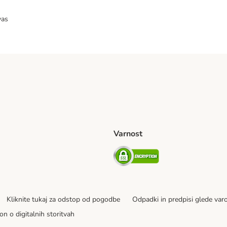
vas
Varnost
venije Shipping Method
Security
Kliknite tukaj za odstop od pogodbe
Odpadki in predpisi glede var
on o digitalnih storitvah