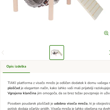
Opis izdelka
TIAKI platforma z visečo mrežo je odličen dodatek k domu vašega m
ploščad
je eleganten način, kako lahko vaši mali prijatelji raziskuje
Vgrajena klančina
jim omogoča, da se brez težav povzpnejo in uživa
Poseben poudarek ploščadi je
udobna viseča mreža
, ki je obojes
potisk dodaja očarljiv pridih. Viseča mreža je lahko obešena na dveh