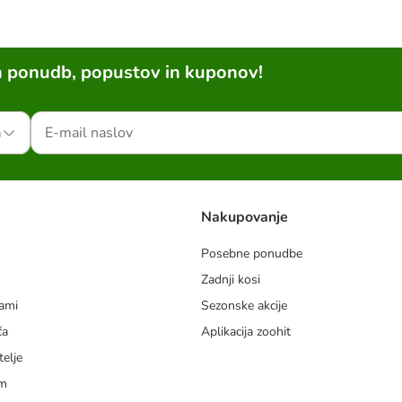
h ponudb, popustov in kuponov!
a
Nakupovanje
Posebne ponudbe
Zadnji kosi
dami
Sezonske akcije
ča
Aplikacija zoohit
telje
am