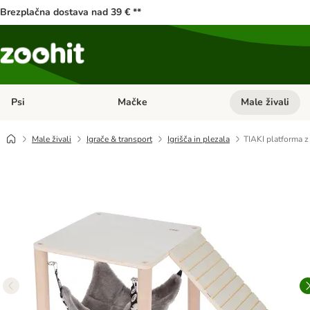
Brezplačna dostava nad 39 € **
Psi
Mačke
Male živali
Odprite meni kategorij: Psi
Odprite meni kateg
Male živali
Igrače & transport
Igrišča in plezala
TIAKI platforma z