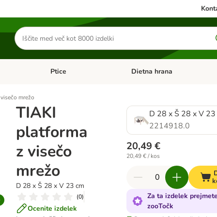
Konta
Iskanje
izdelkov
Ptice
Dietna hrana
orij: Mačke
Odprite meni kategorij: Male živali
Odprite meni kategorij: Ptice
 visečo mrežo
TIAKI
D 28 x Š 28 x V 23
2214918.0
platforma
20,49 €
z visečo
20,49 € / kos
mrežo
D
k
D 28 x Š 28 x V 23 cm
Za ta izdelek prejmet
(
0
)
zooTočk
Ocenite izdelek