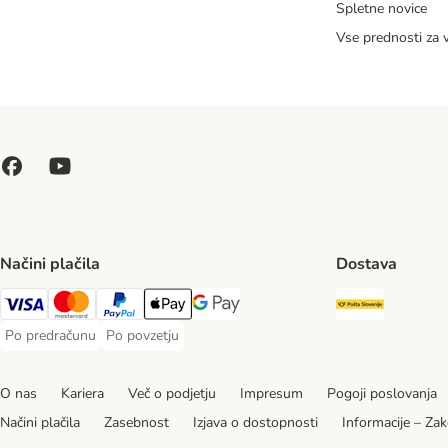
Spletne novice
Vse prednosti za 
Načini plačila
Dostava
Pošta Slo
Visa Payment Method
MasterCard Payment Method
PayPal Payment Method
Apple Pay Payment Method
Google pay Payment Method
Po predračunu
Po povzetju
Po predračunu Payment Method
Po povzetju Payment Method
O nas
Kariera
Več o podjetju
Impresum
Pogoji poslovanja
Načini plačila
Zasebnost
Izjava o dostopnosti
Informacije – Zak