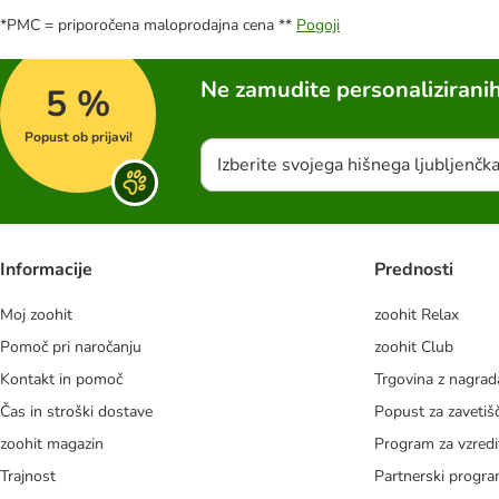
*PMC = priporočena maloprodajna cena **
Pogoji
Ne zamudite personalizirani
5 %
Popust ob prijavi!
Izberite svojega hišnega ljubljenčk
Informacije
Prednosti
Moj zoohit
zoohit Relax
Pomoč pri naročanju
zoohit Club
Kontakt in pomoč
Trgovina z nagra
Čas in stroški dostave
Popust za zavetiš
zoohit magazin
Program za vzredi
Trajnost
Partnerski progr