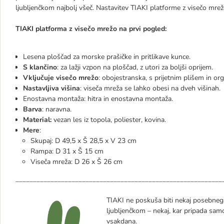
ljubljenčkom najbolj všeč. Nastavitev TIAKI platforme z visečo mrežo
TIAKI platforma z visečo mrežo na prvi pogled:
Lesena ploščad za morske prašičke in pritlikave kunce.
S klančino
: za lažji vzpon na ploščad, z utori za boljši oprijem.
Vključuje visečo mrežo
: obojestranska, s prijetnim plišem in o
Nastavljiva višina
: viseča mreža se lahko obesi na dveh višinah.
Enostavna montaža: hitra in enostavna montaža.
Barva
: naravna.
Material:
vezan les iz topola, poliester, kovina.
Mere
:
Skupaj: D 49,5 x Š 28,5 x V 23 cm
Rampa: D 31 x Š 15 cm
Viseča mreža: D 26 x Š 26 cm
___________________________________________________________
TIAKI ne poskuša biti nekaj posebnega
ljubljenčkom – nekaj, kar pripada sam
vsakdana.