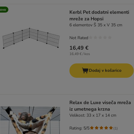
ovo
Kerbl Pet dodatni elementi
mreže za Hopsi
6 elementov Š 35 x V 35 cm
Not Rated
16,49 €
16,49 € / kos
Dodaj v košarico
Relax de Luxe viseča mreža
iz umetnega krzna
Velikost: 33 x 17 x 14 cm
Rating: 5/5
(
1
)