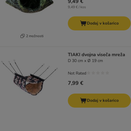
9,49 €
9,49 € / kos
Dodaj v košarico
2 možnosti
TIAKI dvojna viseča mreža
D 30 cm x Ø 19 cm
Not Rated
7,99 €
Dodaj v košarico