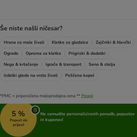
Še niste našli ničesar?
Hrana za male živali
Kletke za glodalce
Zajčniki & hlevčki
Ograde
Oprema za kletke
Prigrizki & dodatki
Nega & krtačenje
Igrače & transport
Seno & stelja
Izdelki glede na vrsto živali
Peščena kopel
*PMC = priporočena maloprodajna cena **
Pogoji
5 %
Ne zamudite personaliziranih ponudb, popustov
in kuponov!
Popust ob
prijavi!