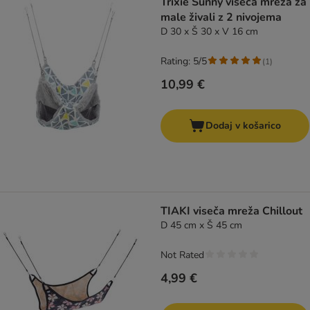
Trixie Sunny viseča mreža za
male živali z 2 nivojema
D 30 x Š 30 x V 16 cm
Rating: 5/5
(
1
)
10,99 €
Dodaj v košarico
TIAKI viseča mreža Chillout
D 45 cm x Š 45 cm
Not Rated
4,99 €