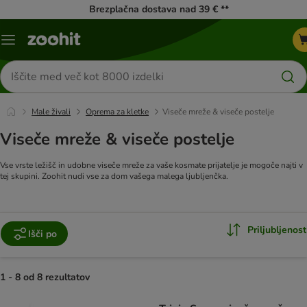
Brezplačna dostava nad 39 € **
Meni
kataloga
Iskanje
izdelkov
Male živali
Oprema za kletke
Viseče mreže & viseče postelje
Viseče mreže & viseče postelje
Vse vrste ležišč in udobne viseče mreže za vaše kosmate prijatelje je mogoče najti v
tej skupini. Zoohit nudi vse za dom vašega malega ljubljenčka.
Priljubljenost
Išči po
1 - 8 od 8 rezultatov
product items have been changed