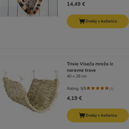
14,49 €
Dodaj v košarico
Trixie Viseča mreža iz
naravne trave
40 x 28 cm
Rating: 5/5
(
1
)
4,19 €
Dodaj v košarico