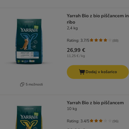
Yarrah Bio z bio piščancem in
ribo
2,4 kg
Rating: 3.7/5
(
88
)
26,99 €
11,25 € / kg
Dodaj v košarico
5 možnosti
Yarrah Bio z bio piščancem
10 kg
Rating: 3.4/5
(
96
)