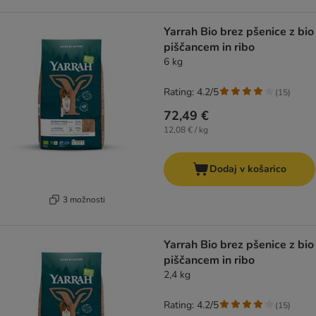
Yarrah Bio brez pšenice z bio
piščancem in ribo
6 kg
Rating: 4.2/5
(
15
)
72,49 €
12,08 € / kg
Dodaj v košarico
3 možnosti
Yarrah Bio brez pšenice z bio
piščancem in ribo
2,4 kg
Rating: 4.2/5
(
15
)