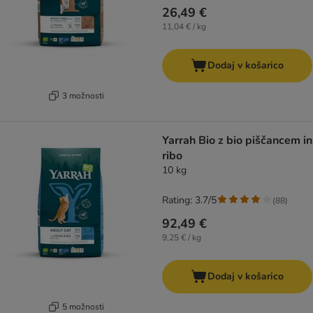
26,49 €
11,04 € / kg
Dodaj v košarico
3 možnosti
Yarrah Bio z bio piščancem in
ribo
10 kg
Rating: 3.7/5
(
88
)
92,49 €
9,25 € / kg
Dodaj v košarico
5 možnosti