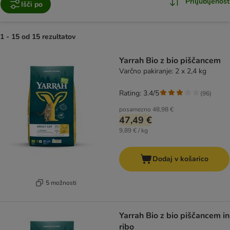
Priljubljenost
Išči po
1 - 15 od 15 rezultatov
product items have been changed
Yarrah Bio z bio piščancem
Varčno pakiranje: 2 x 2,4 kg
Rating: 3.4/5
(
96
)
posamezno
48,98 €
47,49 €
9,89 € / kg
Dodaj v košarico
5 možnosti
Yarrah Bio z bio piščancem in
ribo