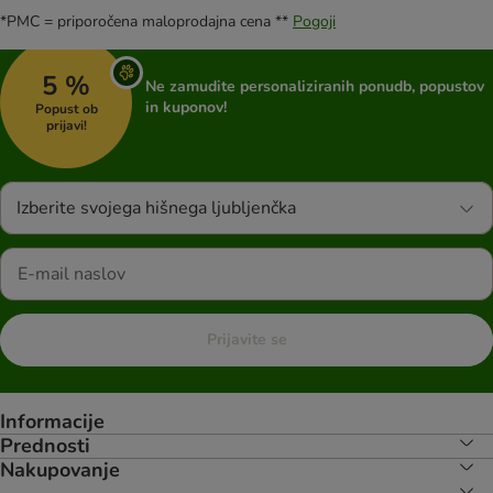
*PMC = priporočena maloprodajna cena **
Pogoji
5 %
Ne zamudite personaliziranih ponudb, popustov
in kuponov!
Popust ob
prijavi!
Izberite svojega hišnega ljubljenčka
Prijavite se
Informacije
Prednosti
Nakupovanje