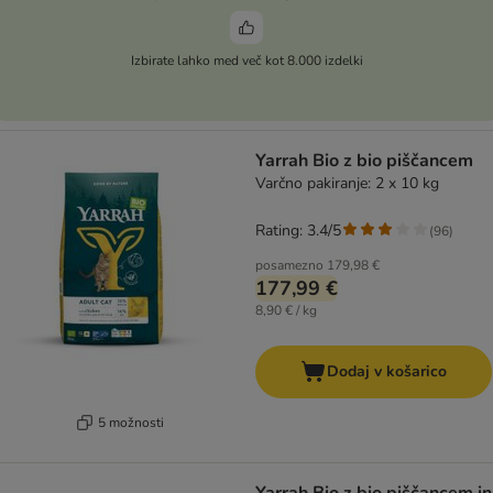
Izbirate lahko med več kot 8.000 izdelki
Yarrah Bio z bio piščancem
Varčno pakiranje: 2 x 10 kg
Rating: 3.4/5
(
96
)
posamezno
179,98 €
177,99 €
8,90 € / kg
Dodaj v košarico
5 možnosti