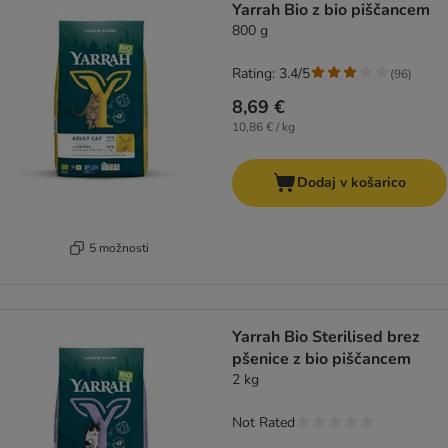
Yarrah Bio z bio piščancem
800 g
Rating: 3.4/5
(
96
)
8,69 €
10,86 € / kg
Dodaj v košarico
5 možnosti
Yarrah Bio Sterilised brez
pšenice z bio piščancem
2 kg
Not Rated