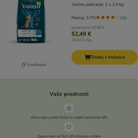
Varčno pakiranje: 2 x 2,4 kg
Rating: 3.7/5
(
88
)
posamezno
53,98 €
52,49 €
10,94 € / kg
Dodaj v košarico
5 možnosti
Vaše prednosti
Aktivirajte zoohit Relax in vsakič prihranite 5%
Zaupa nam več kot 10 milijonov strank