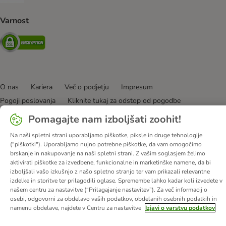
Varnost
Security
O nas
Kariera
Več o podjetju
Impresum
Pogoji poslovanja
Kliknite tukaj za odstop od pogodbe
Odpadki in predpisi glede varovanja okolja
Kontakt
Pomagajte nam izboljšati zoohit!
Stroški pošiljanja in čas dostave
Načini plačila
Zasebnost
Na naši spletni strani uporabljamo piškotke, piksle in druge tehnologije
Izjava o dostopnosti
Informacije – Zakon o digitalnih storitvah
("piškotki"). Uporabljamo nujno potrebne piškotke, da vam omogočimo
brskanje in nakupovanje na naši spletni strani. Z vašim soglasjem želimo
© zooplus SE
2026
aktivirati piškotke za izvedbene, funkcionalne in marketinške namene, da bi
izboljšali vašo izkušnjo z našo spletno stranjo ter vam prikazali relevantne
izdelke in storitve ter prilagodili oglase. Spremembe lahko kadar koli izvedete v
našem centru za nastavitve (“Prilagajanje nastavitev”). Za več informacij o
osebi, odgovorni za obdelavo vaših podatkov, obdelanih osebnih podatkih in
namenu obdelave, najdete v Centru za nastavitve
Izjavi o varstvu podatkov