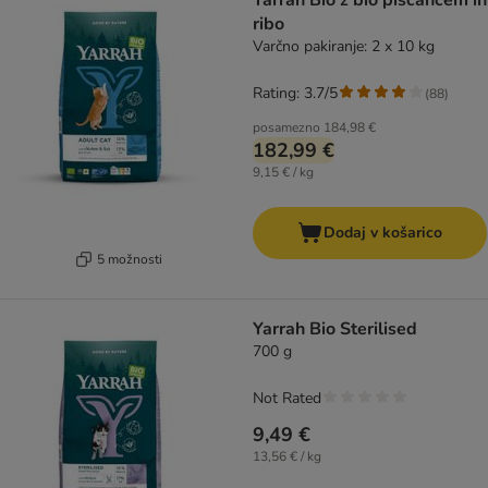
Yarrah Bio z bio piščancem in
ribo
Varčno pakiranje: 2 x 10 kg
Rating: 3.7/5
(
88
)
posamezno
184,98 €
182,99 €
9,15 € / kg
Dodaj v košarico
5 možnosti
Yarrah Bio Sterilised
700 g
Not Rated
9,49 €
13,56 € / kg