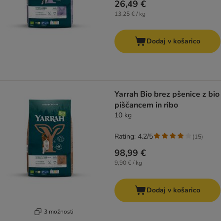
26,49 €
13,25 € / kg
Dodaj v košarico
Yarrah Bio brez pšenice z bio
piščancem in ribo
10 kg
Rating: 4.2/5
(
15
)
98,99 €
9,90 € / kg
Dodaj v košarico
3 možnosti