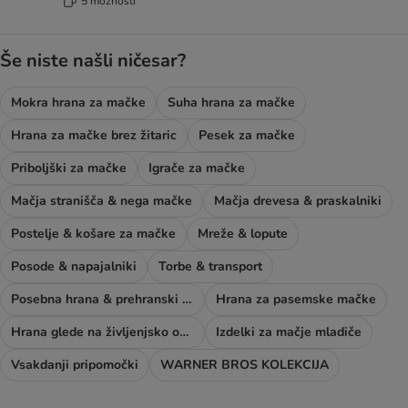
5 možnosti
Še niste našli ničesar?
Mokra hrana za mačke
Suha hrana za mačke
Hrana za mačke brez žitaric
Pesek za mačke
Priboljški za mačke
Igrače za mačke
Mačja stranišča & nega mačke
Mačja drevesa & praskalniki
Postelje & košare za mačke
Mreže & lopute
Posode & napajalniki
Torbe & transport
Posebna hrana & prehranski dodatki
Hrana za pasemske mačke
Hrana glede na življenjsko obdobje mačke
Izdelki za mačje mladiče
Vsakdanji pripomočki
WARNER BROS KOLEKCIJA