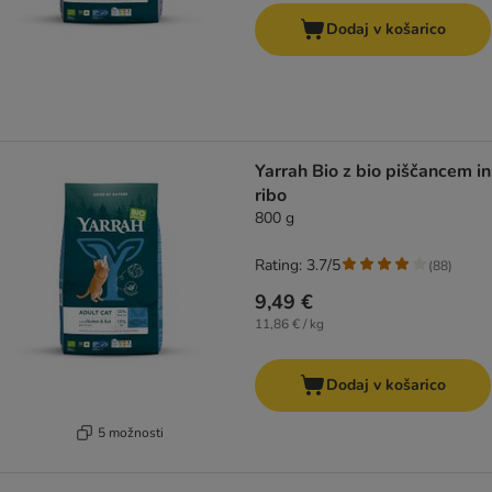
Dodaj v košarico
Yarrah Bio z bio piščancem in
ribo
800 g
Rating: 3.7/5
(
88
)
9,49 €
11,86 € / kg
Dodaj v košarico
5 možnosti