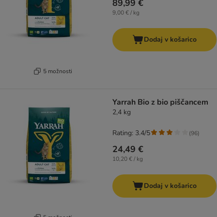
89,99 €
9,00 € / kg
Dodaj v košarico
5 možnosti
Yarrah Bio z bio piščancem
2,4 kg
Rating: 3.4/5
(
96
)
24,49 €
10,20 € / kg
Dodaj v košarico