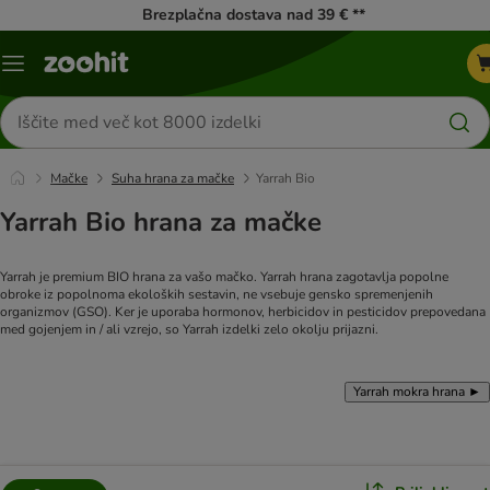
Brezplačna dostava nad 39 € **
Meni
kataloga
Iskanje
izdelkov
Mačke
Suha hrana za mačke
Yarrah Bio
Yarrah Bio hrana za mačke
Yarrah je premium BIO hrana za vašo mačko. Yarrah hrana zagotavlja popolne
obroke iz popolnoma ekoloških sestavin, ne vsebuje gensko spremenjenih
organizmov (GSO). Ker je uporaba hormonov, herbicidov in pesticidov prepovedana
med gojenjem in / ali vzrejo, so Yarrah izdelki zelo okolju prijazni.
Yarrah mokra hrana ►