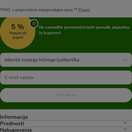
*PMC = priporočena maloprodajna cena **
Pogoji
5 %
Ne zamudite personaliziranih ponudb, popustov
in kuponov!
Popust ob
prijavi!
Izberite svojega hišnega ljubljenčka
Prijavite se
Informacije
Prednosti
Nakupovanje