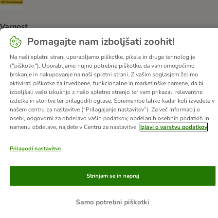
Varnost
Pomagajte nam izboljšati zoohit!
Security
Na naši spletni strani uporabljamo piškotke, piksle in druge tehnologije
("piškotki"). Uporabljamo nujno potrebne piškotke, da vam omogočimo
brskanje in nakupovanje na naši spletni strani. Z vašim soglasjem želimo
aktivirati piškotke za izvedbene, funkcionalne in marketinške namene, da bi
O nas
Kariera
Več o podjetju
Impresum
izboljšali vašo izkušnjo z našo spletno stranjo ter vam prikazali relevantne
izdelke in storitve ter prilagodili oglase. Spremembe lahko kadar koli izvedete v
Pogoji poslovanja
Kliknite tukaj za odstop od pogodbe
našem centru za nastavitve (“Prilagajanje nastavitev”). Za več informacij o
Odpadki in predpisi glede varovanja okolja
Kontakt
osebi, odgovorni za obdelavo vaših podatkov, obdelanih osebnih podatkih in
namenu obdelave, najdete v Centru za nastavitve
Izjavi o varstvu podatkov
Stroški pošiljanja in čas dostave
Načini plačila
Zasebnost
Izjava o dostopnosti
Informacije – Zakon o digitalnih storitvah
Prilagodi nastavitve
© zooplus SE
2026
Strinjam se in naprej
Samo potrebni piškotki