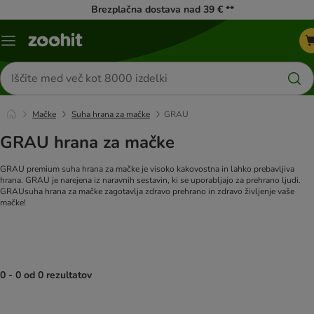
Brezplačna dostava nad 39 € **
Meni
kataloga
Iskanje
izdelkov
Mačke
Suha hrana za mačke
GRAU
GRAU hrana za mačke
GRAU premium suha hrana za mačke je visoko kakovostna in lahko prebavljiva
hrana. GRAU je narejena iz naravnih sestavin, ki se uporabljajo za prehrano ljudi.
GRAUsuha hrana za mačke zagotavlja zdravo prehrano in zdravo življenje vaše
mačke!
0 - 0 od 0 rezultatov
product items have been changed