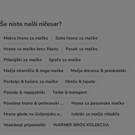
Še niste našli ničesar?
Mokra hrana za mačke
Suha hrana za mačke
Hrana za mačke brez žitaric
Pesek za mačke
Priboljški za mačke
Igrače za mačke
Mačja stranišča & nega mačke
Mačja drevesa & praskalniki
Postelje & košare za mačke
Mreže & lopute
Posode & napajalniki
Torbe & transport
Posebna hrana & prehranski dodatki
Hrana za pasemske mačke
Hrana glede na življenjsko obdobje mačke
Izdelki za mačje mladiče
Vsakdanji pripomočki
WARNER BROS KOLEKCIJA