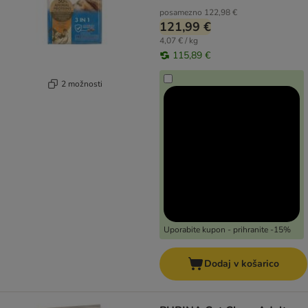
posamezno
122,98 €
121,99 €
4,07 € / kg
115,89 €
2 možnosti
Uporabite kupon - prihranite -15%
Dodaj v košarico