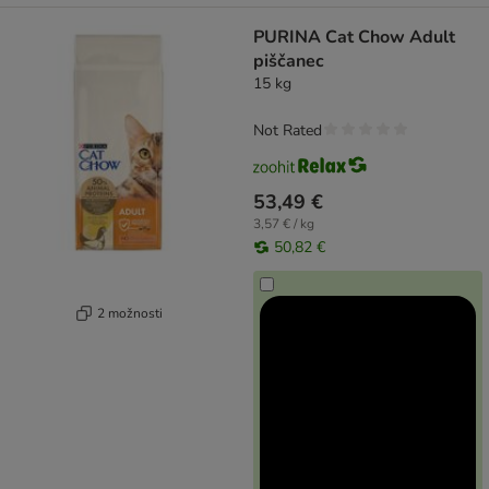
PURINA Cat Chow Adult
piščanec
15 kg
Not Rated
53,49 €
3,57 € / kg
50,82 €
2 možnosti