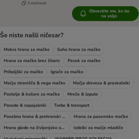
3 možnosti
Obvestite me, ko bo
na voljo
Še niste našli ničesar?
Mokra hrana za mačke
Suha hrana za mačke
Hrana za mačke brez žitaric
Pesek za mačke
Priboljški za mačke
Igrače za mačke
Mačja stranišča & nega mačke
Mačja drevesa & praskalniki
Postelje & košare za mačke
Mreže & lopute
Posode & napajalniki
Torbe & transport
Posebna hrana & prehranski dodatki
Hrana za pasemske mačke
Hrana glede na življenjsko obdobje mačke
Izdelki za mačje mladiče
Vsakdanji pripomočki
WARNER BROS KOLEKCIJA