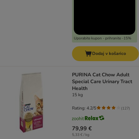
Uporabite kupon - prihranite -15%
Dodaj v košarico
PURINA Cat Chow Adult
Special Care Urinary Tract
Health
15 kg
Rating: 4.2/5
(
127
)
79,99 €
5,33 € / kg