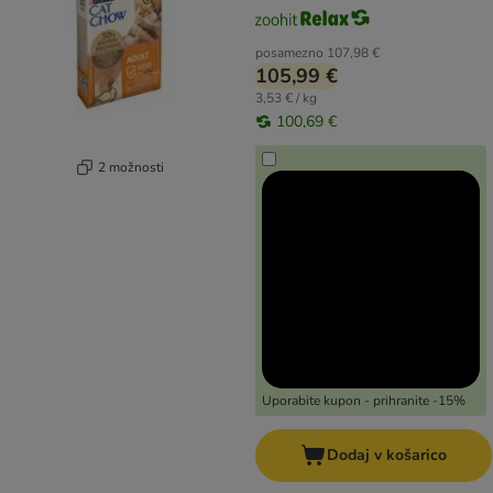
posamezno
107,98 €
105,99 €
3,53 € / kg
100,69 €
2 možnosti
Uporabite kupon - prihranite -15%
Dodaj v košarico