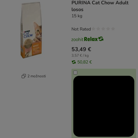
PURINA Cat Chow Adult
losos
15 kg
Not Rated
53,49 €
3,57 € / kg
50,82 €
2 možnosti