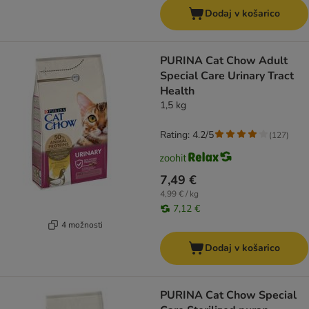
Dodaj v košarico
PURINA Cat Chow Adult
Special Care Urinary Tract
Health
1,5 kg
Rating: 4.2/5
(
127
)
7,49 €
4,99 € / kg
7,12 €
4 možnosti
Dodaj v košarico
PURINA Cat Chow Special