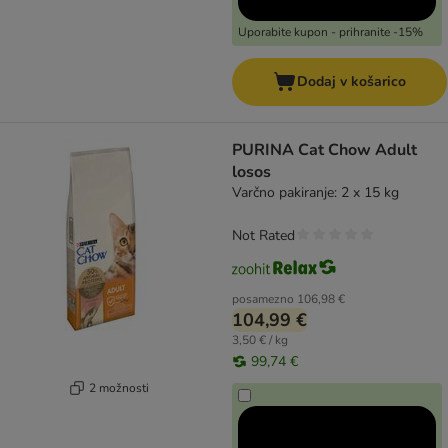
Uporabite kupon - prihranite -15%
Dodaj v košarico
PURINA Cat Chow Adult
losos
Varčno pakiranje: 2 x 15 kg
Not Rated
posamezno
106,98 €
104,99 €
3,50 € / kg
99,74 €
2 možnosti