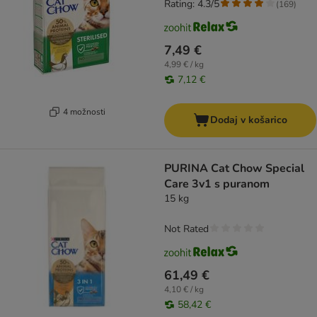
Rating: 4.3/5
(
169
)
7,49 €
4,99 € / kg
7,12 €
4 možnosti
Dodaj v košarico
PURINA Cat Chow Special
Care 3v1 s puranom
15 kg
Not Rated
61,49 €
4,10 € / kg
58,42 €