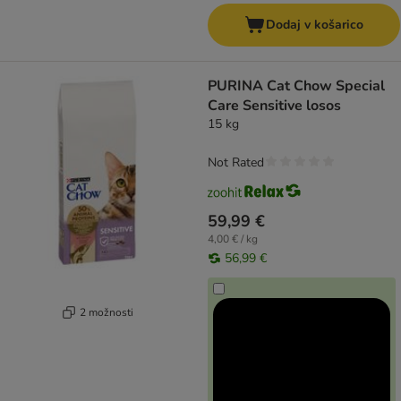
Dodaj v košarico
PURINA Cat Chow Special
Care Sensitive losos
15 kg
Not Rated
59,99 €
4,00 € / kg
56,99 €
2 možnosti