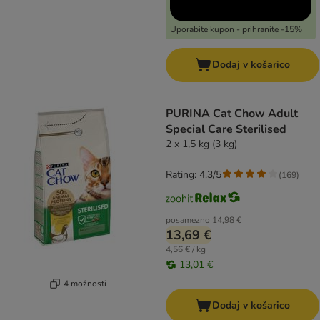
Uporabite kupon - prihranite -15%
Dodaj v košarico
PURINA Cat Chow Adult
Special Care Sterilised
2 x 1,5 kg (3 kg)
Rating: 4.3/5
(
169
)
posamezno
14,98 €
13,69 €
4,56 € / kg
13,01 €
4 možnosti
Dodaj v košarico