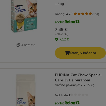
1,5 kg
Rating: 4.7/5
(
104
)
7,49 €
4,99 € / kg
7,12 €
3 možnosti
Dodaj v košarico
PURINA Cat Chow Special
Care 3v1 s puranom
Varčno pakiranje: 2 x 15 kg
Not Rated