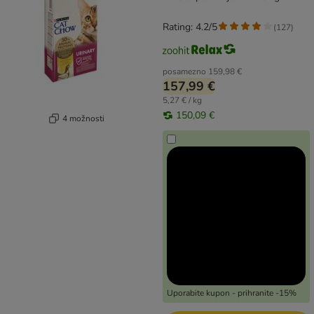
Rating: 4.2/5
(
127
)
posamezno
159,98 €
157,99 €
5,27 € / kg
150,09 €
4 možnosti
Uporabite kupon - prihranite -15%