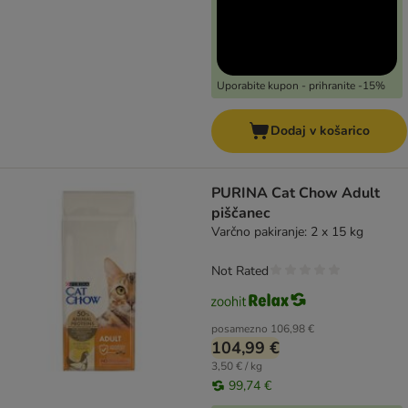
Uporabite kupon - prihranite -15%
Dodaj v košarico
PURINA Cat Chow Adult
piščanec
Varčno pakiranje: 2 x 15 kg
Not Rated
posamezno
106,98 €
104,99 €
3,50 € / kg
99,74 €