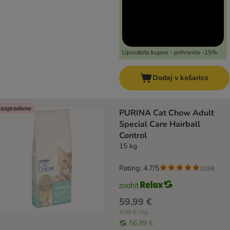
Uporabite kupon - prihranite -15%
Dodaj v košarico
azprodano
PURINA Cat Chow Adult
Special Care Hairball
Control
15 kg
Rating: 4.7/5
(
104
)
59,99 €
4,00 € / kg
56,99 €