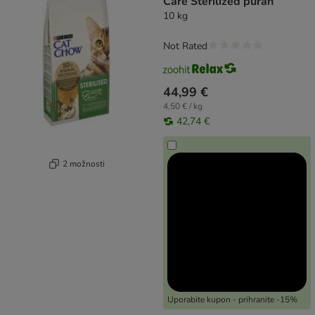
Care Sterilized puran
10 kg
Not Rated
44,99 €
4,50 € / kg
42,74 €
2 možnosti
Uporabite kupon - prihranite -15%