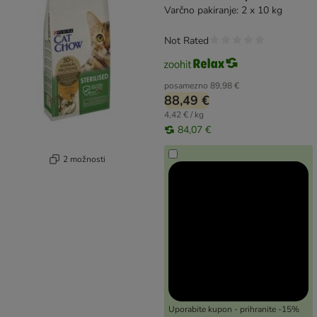
Varčno pakiranje: 2 x 10 kg
Not Rated
posamezno
89,98 €
88,49 €
4,42 € / kg
84,07 €
2 možnosti
Uporabite kupon - prihranite -15%