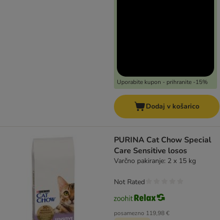
Uporabite kupon - prihranite -15%
Dodaj v košarico
PURINA Cat Chow Special
Care Sensitive losos
Varčno pakiranje: 2 x 15 kg
Not Rated
posamezno
119,98 €