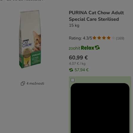
product items have been changed
PURINA Cat Chow Adult
Special Care Sterilised
15 kg
Rating: 4.3/5
(
169
)
60,99 €
4,07 € / kg
57,94 €
4 možnosti