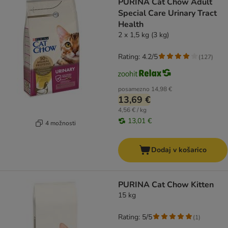
PURINA Cat Chow Adult
Special Care Urinary Tract
Health
2 x 1,5 kg (3 kg)
Rating: 4.2/5
(
127
)
posamezno
14,98 €
13,69 €
4,56 € / kg
13,01 €
4 možnosti
Dodaj v košarico
PURINA Cat Chow Kitten
15 kg
Rating: 5/5
(
1
)