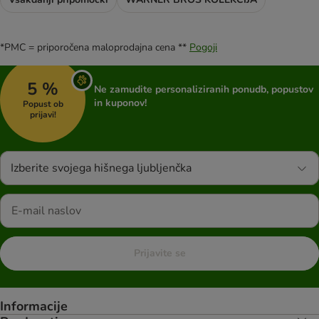
*PMC = priporočena maloprodajna cena **
Pogoji
5 %
Ne zamudite personaliziranih ponudb, popustov
in kuponov!
Popust ob
prijavi!
Izberite svojega hišnega ljubljenčka
Prijavite se
Informacije