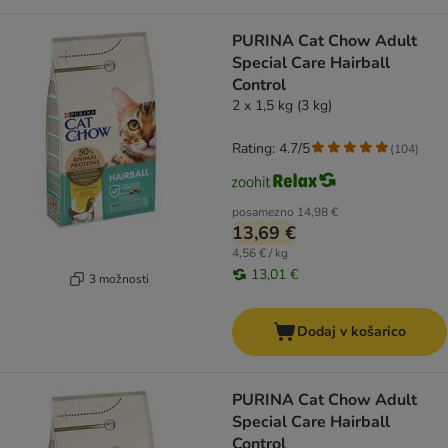
PURINA Cat Chow Adult
Special Care Hairball
Control
2 x 1,5 kg (3 kg)
Rating: 4.7/5
(
104
)
posamezno
14,98 €
13,69 €
4,56 € / kg
13,01 €
3 možnosti
Dodaj v košarico
PURINA Cat Chow Adult
Special Care Hairball
Control