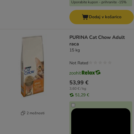
Uporabite kupon - prihranite -15%
Dodaj v košarico
PURINA Cat Chow Adult
raca
15 kg
Not Rated
53,99 €
3,60 € / kg
51,29 €
2 možnosti