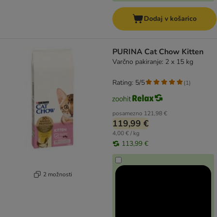
Dodaj v košarico
PURINA Cat Chow Kitten
Varčno pakiranje: 2 x 15 kg
Rating: 5/5
(
1
)
posamezno
121,98 €
119,99 €
4,00 € / kg
113,99 €
2 možnosti