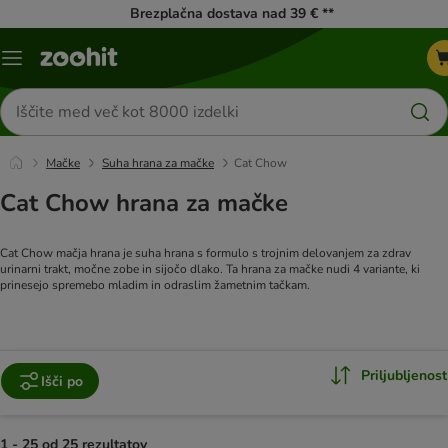
Brezplačna dostava nad 39 € **
Meni
kataloga
Iskanje
izdelkov
Mačke
Suha hrana za mačke
Cat Chow
Cat Chow hrana za mačke
Cat Chow mačja hrana je suha hrana s formulo s trojnim delovanjem za zdrav
urinarni trakt, močne zobe in sijočo dlako. Ta hrana za mačke nudi 4 variante, ki
prinesejo spremebo mladim in odraslim žametnim tačkam.
Priljubljenost
Išči po
1 - 25 od 25 rezultatov