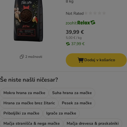
8 kg
Not Rated
39,99 €
5,00 € / kg
37,99 €
2 možnosti
Dodaj v košarico
Še niste našli ničesar?
Mokra hrana za mačke
Suha hrana za mačke
Hrana za mačke brez žitaric
Pesek za mačke
Priboljški za mačke
Igrače za mačke
Mačja stranišča & nega mačke
Mačja drevesa & praskalniki