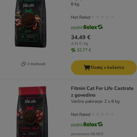
8 kg
Not Rated
34,49 €
4,31 € / kg
32,77 €
2 možnosti
Dodaj v košarico
Fitmin Cat For Life Castrate
z govedino
Varčno pakiranje: 2 x 8 kg
Not Rated
posamezno
68,98 €