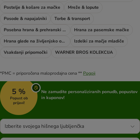
Postelje & košare za mačke
Mreže & lopute
Posode & napajalniki
Torbe & transport
Posebna hrana & prehranski dodatki
Hrana za pasemske mačke
Hrana glede na življenjsko obdobje mačke
Izdelki za mačje mladiče
Vsakdanji pripomočki
WARNER BROS KOLEKCIJA
*PMC = priporočena maloprodajna cena **
Pogoji
5 %
Ne zamudite personaliziranih ponudb, popustov
in kuponov!
Popust ob
prijavi!
Izberite svojega hišnega ljubljenčka