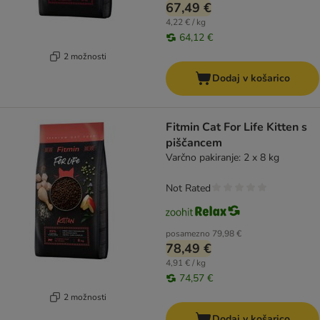
67,49 €
4,22 € / kg
64,12 €
2 možnosti
Dodaj v košarico
Fitmin Cat For Life Kitten s
piščancem
Varčno pakiranje: 2 x 8 kg
Not Rated
posamezno
79,98 €
78,49 €
4,91 € / kg
74,57 €
2 možnosti
Dodaj v košarico