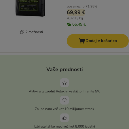
posamezno
71,98 €
69,99 €
4,37 € / kg
66,49 €
2 možnosti
Dodaj v košarico
Vaše prednosti
Aktivirajte zoohit Relax in vsakič prihranite 5%
Zaupa nam več kot 10 milijonov strank
Izbirate lahko med več kot 8.000 izdelki