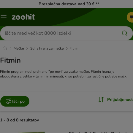
Brezplačna dostava nad 39 € **
Meni
kataloga
Iskanje
izdelkov
Mačke
Suha hrana za mačke
Fitmin
Fitmin
Fitmin program nudi prehrano "po meri" za vsako mačko. Fitmin hrana je
obogoatena z veliko vitamini in minerali, ki so potrebni za različne potrebe mačk.
Priljubljenost
Išči po
1 - 8 od 8 rezultatov
product items have been changed