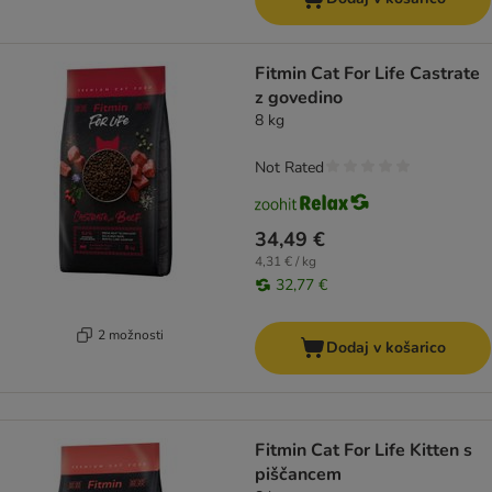
Fitmin Cat For Life Castrate
z govedino
8 kg
Not Rated
34,49 €
4,31 € / kg
32,77 €
2 možnosti
Dodaj v košarico
Fitmin Cat For Life Kitten s
piščancem