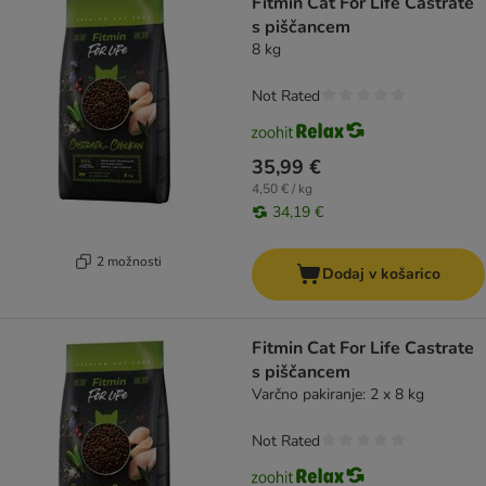
Fitmin Cat For Life Castrate
s piščancem
8 kg
Not Rated
35,99 €
4,50 € / kg
34,19 €
2 možnosti
Dodaj v košarico
Fitmin Cat For Life Castrate
s piščancem
Varčno pakiranje: 2 x 8 kg
Not Rated