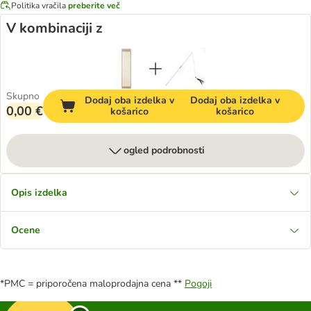
Politika vračila
preberite več
V kombinaciji z
Skupno
Dodaj oba izdelka v
Dodaj oba izdelka v
0,00 €
košarico
košarico
ogled podrobnosti
Opis izdelka
Ocene
*PMC = priporočena maloprodajna cena **
Pogoji