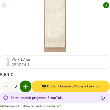
70 x 17 cm
289074.1
5,69 €
Dodaj v košarico
Dodaj v košarico
Za ta izdelek prejmete 6 zooTočk
Dostava v 1-3 delovnih dneh
preberite več