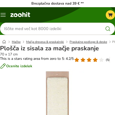
Brezplačna dostava nad 39 € **
Meni
kataloga
Iskanje
izdelkov
Mačke
Mačja drevesa & praskalniki
Praskalne podloge & deske
Pl
Plošča iz sisala za mačje praskanje
70 x 17 cm
This is a stars rating area from zero to 5: 4.2/5
(
5
)
Ocenite izdelek