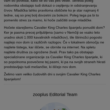
vam bo povedal, kako se bo vaš pes vedel. Seveda poleg
rodovnika obstajajo tudi dokazi o cepljenju in odstranjevanju
črvov. Mladička lahko praviloma obiščete ko je star najmanj 4
tedne, saj so prej bolj dovzetni za bolezni. Poleg tega pa bi to
pomenilo stres za mamo, ki hoče zaščititi svoje mladičke.
Hočete starejšemu Cavalier King Charles španjelu ponuditi dom?
Ker je pasma precej priljubljena (samo v Nemčiji se vsako leto
uradno skoti 1.000 kavalirskih mladičkov), tile štirinožci pogosto
najdejo nov dom iz različnih razlogov. Če v lokalnem območju ne
najdete tistega, kar iščete, se obrnite na internet. Na spletu
najdete društva za ogrožene živali. Prav tako pa obstajajo
specializirane organizacije za Cavalier King Charles španjele, ki
so popolnoma posvečene tej pasmi, ki pa na svojih straneh hkrati
predstavljajo tudi mešančke, ki iščejo nov dom.
Želimo vam veliko čudovitih dni s svojim Cavalier King Charles
španjelom!
zooplus Editorial Team