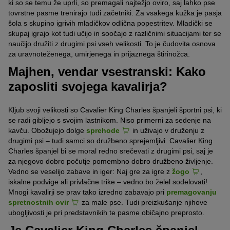
ki so se temu že uprli, so premagali najtežjo oviro, saj lahko pse
tovrstne pasme trenirajo tudi začetniki. Za vsakega kužka je pasja
šola s skupino igrivih mladičkov odlična popestritev. Mladički se
skupaj igrajo kot tudi učijo in soočajo z različnimi situacijami ter se
naučijo družiti z drugimi psi vseh velikosti. To je čudovita osnova
za uravnoteženega, umirjenega in prijaznega štirinožca.
Majhen, vendar vsestranski: Kako
zaposliti svojega kavalirja?
Kljub svoji velikosti so Cavalier King Charles španjeli športni psi, ki
se radi gibljejo s svojim lastnikom. Niso primerni za sedenje na
kavču. Obožujejo dolge
sprehode
in uživajo v druženju z
drugimi psi – tudi samci so družbeno sprejemljivi. Cavalier King
Charles španjel bi se moral redno srečevati z drugimi psi, saj je
za njegovo dobro počutje pomembno dobro družbeno življenje.
Vedno se veselijo zabave in iger: Naj gre za igre z
žogo
,
iskalne podvige ali privlačne trike – vedno bo želel sodelovati!
Mnogi kavalirji se prav tako izredno zabavajo pri
premagovanju
spretnostnih ovir
za male pse. Tudi preizkušanje njihove
ubogljivosti je pri predstavnikih te pasme običajno preprosto.