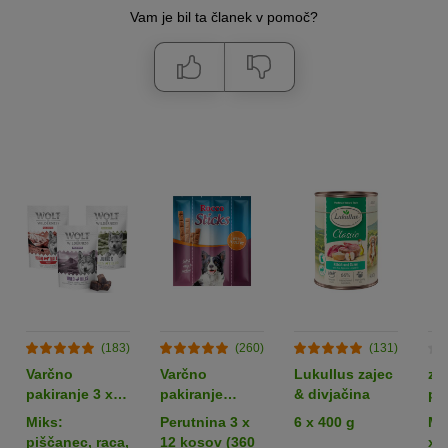
Vam je bil ta članek v pomoč?
(183)
(260)
(131)
Varčno
Varčno
Lukullus zajec
zo
pakiranje 3 x
pakiranje
& divjačina
po
180 g: Wolf of
Rocco Sticks
tr
Miks:
Perutnina 3 x
6 x 400 g
Me
Wilderness
pa
piščanec, raca,
12 kosov (360
x 