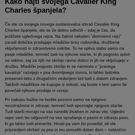
Kako najti svojega Cavalier King
Charles španjela?
Če ste za svojega novega sostanovalca izbrali Cavalier King
Charles španjela, ste se že dobro odločili – zdaj je čas, da
poiščete uglednega rejca. Na žalost nekateri ”domnevni rejci”
zaradi dobička prodajajo mladičke brez rodovnika, družbene
vključenosti in zdravstvene oskrbe. To ne vpliva slabo samo na
pasje mladičke, temveč tudi na njihove starše, ki jih pogosto sploh
ne vidimo, saj za njih ne skrbijo ravno dobro in jih ne vključujejo v
družbo. Mladički pogosto zbolijo in se namesto v ”pravega
kavalirja” razvijejo v psa dvomljivega izvora, ki lahko lastnika
preseneti tako z drugačnim vedenjem kot tudi s slabim zdravjem.
Takšnih mladičkov ne kupujte iz milosti, saj boste s tem samo še
povečali njihovo prodajo in vzrejo.
Pri nakupu kužka ne bodite pozorni samo na njegovo
neustrašnost in zdravje, temveč tudi spoznajte njegove starše:
Tudi starši morajo na vas narediti živahen in zdrav vtis. Ugledni
rejec vam bo odgovoril na vsa vprašanja o pasmi in zdravju psov,
ki ga lahko tudi preverite, hkrati pa vam bo povedal, ali ste
pripravljeni skrbeti za psa in mu ponuditi dober dom – natančno