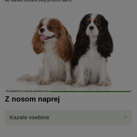
do danes ohranil svoj prvotni šarm.
© otsphoto / stock.adobe.com
Z nosom naprej
Kazalo vsebine