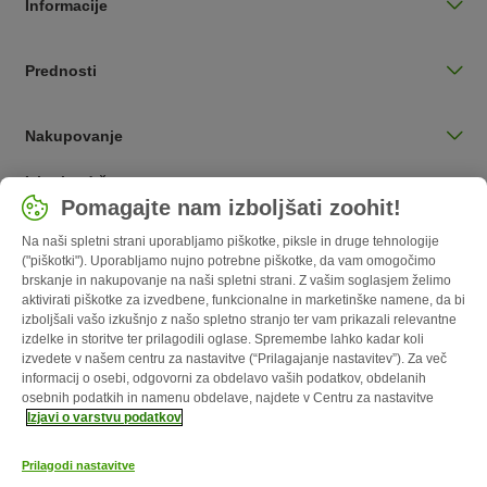
Informacije
Prednosti
Nakupovanje
Izberite državo
Pomagajte nam izboljšati zoohit!
Slovenija / SI
Na naši spletni strani uporabljamo piškotke, piksle in druge tehnologije
("piškotki"). Uporabljamo nujno potrebne piškotke, da vam omogočimo
Follow zooplus
brskanje in nakupovanje na naši spletni strani. Z vašim soglasjem želimo
aktivirati piškotke za izvedbene, funkcionalne in marketinške namene, da bi
izboljšali vašo izkušnjo z našo spletno stranjo ter vam prikazali relevantne
izdelke in storitve ter prilagodili oglase. Spremembe lahko kadar koli
izvedete v našem centru za nastavitve (“Prilagajanje nastavitev”). Za več
informacij o osebi, odgovorni za obdelavo vaših podatkov, obdelanih
osebnih podatkih in namenu obdelave, najdete v Centru za nastavitve
Izjavi o varstvu podatkov
Prilagodi nastavitve