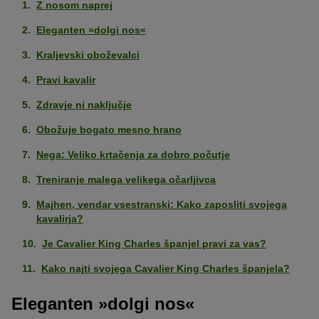
Z nosom naprej
Eleganten »dolgi nos«
Kraljevski oboževalci
Pravi kavalir
Zdravje ni naključje
Obožuje bogato mesno hrano
Nega: Veliko krtačenja za dobro počutje
Treniranje malega velikega očarljivca
Majhen, vendar vsestranski: Kako zaposliti svojega
kavalirja?
Je Cavalier King Charles španjel pravi za vas?
Kako najti svojega Cavalier King Charles španjela?
Eleganten »dolgi nos«