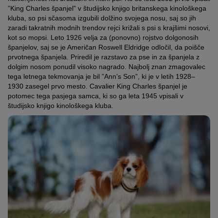
”King Charles španjel” v študijsko knjigo britanskega kinološkega
kluba, so psi sčasoma izgubili dolžino svojega nosu, saj so jih
zaradi takratnih modnih trendov rejci križali s psi s krajšimi nosovi,
kot so mopsi. Leto 1926 velja za (ponovno) rojstvo dolgonosih
španjelov, saj se je Američan Roswell Eldridge odločil, da poišče
prvotnega španjela. Priredil je razstavo za pse in za španjela z
dolgim nosom ponudil visoko nagrado. Najbolj znan zmagovalec
tega letnega tekmovanja je bil ”Ann’s Son”, ki je v letih 1928–
1930 zasegel prvo mesto. Cavalier King Charles španjel je
potomec tega pasjega samca, ki so ga leta 1945 vpisali v
študijsko knjigo kinološkega kluba.