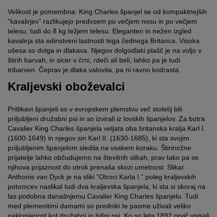
Velikost je pomembna: King Charles španjel se od kompaktnejših
”kavalirjev” razlikujejo predvsem po večjem nosu in po večjem
telesu, tudi do 8 kg težjem telesu. Eleganten in nežen izgled
kavalirja sta edinstveni lastnosti tega čednega Britanca. Visoka
ušesa so dolga in dlakava. Njegov dolgodlaki plašč je na voljo v
štirih barvah, in sicer v črni, rdeči ali beli, lahko pa je tudi
tribarven. Čeprav je dlaka valovita, pa ni ravno kodrasta.
Kraljevski oboževalci
Pritlikavi španjeli so v evropskem plemstvu več stoletij bili
priljubljeni družabni psi in so izvirali iz lovskih španjelov. Za botra
Cavalier King Charles španjela veljata oba britanska kralja Karl I.
(1600-1649) in njegov sin Karl II. (1630-1685), ki sta svojim
priljubljenim španjelom sledila na vsakem koraku. Štirinožne
prijatelje lahko občudujemo na številnih slikah, prav tako pa se
njihova prijaznost do otrok prenaša skozi umetnost: Slikar
Anthonis van Dyck je na sliki ”Otroci Karla I.” poleg kraljevskih
potomcev naslikal tudi dva kraljevska španjela, ki sta si skoraj na
las podobna današnjemu Cavalier King Charles španjelu. Tudi
med plemenitimi damami so predniki te pasme uživali veliko
naklonjenost kot družabni in hišni psi. Ko so leta 1892 prvič vpisali