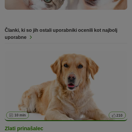
Članki, ki so jih ostali uporabniki ocenili kot najbolj
uporabne
10 min
210
Zlati prinašalec