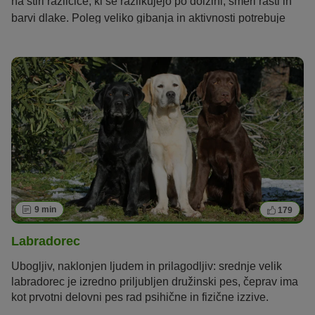
na štiri različice, ki se razlikujejo po dolžini, smeri rasti in
barvi dlake. Poleg veliko gibanja in aktivnosti potrebuje
tudi dosledno vzgojo.
9 min
179
Labradorec
Ubogljiv, naklonjen ljudem in prilagodljiv: srednje velik
labradorec je izredno priljubljen družinski pes, čeprav ima
kot prvotni delovni pes rad psihične in fizične izzive.