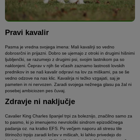
Pravi kavalir
Pasma je vredna svojega imena: Mali kavalirji so vedno
dobrosrčni in prijazni. Dobro se ujemajo z otroki in drugimi hišnimi
ljubljenčki, se razumejo z drugimi psi, svojim lastnikom pa so
naklonjeni. Čeprav v njih še včasih zaznamo lastnosti lovskih
prednikov in se naš kavalir odpravi na lov za miškami, pa se še
vedno odzove na nas klic. Kavalirja ni težko vzgajati, saj je
pameten in ni nervozen. Zaradi svojega nežnega glasu pa žal ni
posebej ambiciozen pes čuvaj.
Zdravje ni naključje
Cavalier King Charles španjel trpi za boleznijo, značilno samo za
to pasmo, ki jo imenujemo nevrološki sindrom epizodičnega
padanja oz. na kratko EFS. Po večjem naporu ali stresu tile
štirinožci trpijo zaradi krčev v mišicah, ki lahko privedejo do