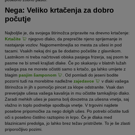
Nega: Veliko krtačenja za dobro
počutje
Najboljše je, da svojega štirinožca pripravite na dnevno krtačenje:
Krtačite
njegovo dlako, da preprečite njeno sprijemanje in
nastajanje vozlov. Najpomembnejša so mesta za ušesi in pod
tacami. Vsakih nekaj dni ga še dodatno počešite z glavnikom.
Lastnikom ni treba načrtovati obiska pasjega frizerja, saj psom te
pasme ne bi smeli krajšati dlake. Če po skakanju v blatnih lužah
vašega psa ne morete očistiti samo s krtačo, ga lahko umijete z
blagim
pasjim šamponom
. Od pomladi do jeseni bodite
pozorni tudi na morebitne nadležne
zajedavce
v dlaki vašega
štirinožca in jih s pomočjo pincet za klope odstranite. Vsak dan
preverjajte ušesa vašega kavalirja in mu očistite tamkajšnjo dlako.
Zaradi mehkih ušes je pasma bolj dovzetna za ušesna vnetja, saj
vlažno in toplo podnebje spodbuja vnetje. V trgovini najdete
posebne pripomočke za nego dolgih ušes. Po potrebi očistite tudi
oči s posebno čistilno raztopino in krpo. Če je dlaka med
blazinicami predolga, jo lahko brez težav pristrižete. To je še zlasti
priporočljivo pozimi.