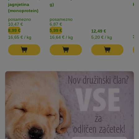
Snack - Wild
jagnjetina
g)
ko
Bites
(monoprotein)
posamezno
posamezno
10,47 €
6,87 €
8,99 €
5,99 €
12,49 €
3,9
16,65 € / kg
16,64 € / kg
5,20 € / kg