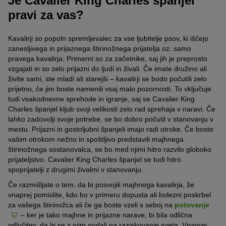
Je Cavalier King Charles španjel
pravi za vas?
Kavalirji so popoln spremljevalec za vse ljubitelje psov, ki iščejo
zanesljivega in prijaznega štirinožnega prijatelja oz. samo
pravega kavalirja: Primerni so za začetnike, saj jih je preprosto
vzgajati in so zelo prijazni do ljudi in živali. Če imate družino ali
živite sami, ste mladi ali starejši – kavalirji se bodo počutili zelo
prijetno, če jim boste namenili vsaj malo pozornosti. To vključuje
tudi vsakodnevne sprehode in igranje, saj se Cavalier King
Charles španjel kljub svoji velikosti zelo rad sprehaja v naravi. Če
lahko zadovolji svoje potrebe, se bo dobro počutil v stanovanju v
mestu. Prijazni in gostoljubni španjeli imajo radi otroke. Če boste
vašim otrokom nežno in spoštljivo predstavili majhnega
štirinožnega sostanovalca, se bo med njimi hitro razvilo globoko
prijateljstvo. Cavalier King Charles španjel se tudi hitro
spoprijatelji z drugimi živalmi v stanovanju.
Če razmišljate o tem, da bi posvojili majhnega kavalirja, že
vnaprej pomislite, kdo bo v primeru dopusta ali bolezni poskrbel
za vašega štirinožca ali če ga boste vzeli s seboj na
potovanje
– ker je tako majhne in prijazne narave, bi bila odlična
odločitev, da bi se z njim podali na raziskovanje sveta. Vnaprej