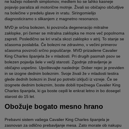
ne kažejo nobenih simptomov, medtem ko se lahko kasneje
pojavijo paraliza ali motorične motnje. Živali so običajno občutljive
na bolečine v predelu glave in vratu. Siringomielijo
diagnosticiramo s slikanjem z magnetno resonanco.
MVD je srčna bolezen, ki povzroča degeneracijo mitralne
zaklopke, pri čemer se mitralna zaklopka ne more več popolnoma
zapreti. Posledično se kri vrača skozi zaklopko v atrij. To stanje se
sčasoma poslabša. Če bolezni ne zdravimo, v večini primerov
sčasoma povzroči srčno popuščanje. MVD prizadene Cavalier
King Charles španjela že v mladosti. Pri drugih pasmah psov se
bolezen pojavlja šele v večji starosti. Zgodnje zdravljenje je
običajno uspešno. Upoštevajte naslednje: Dober rejec je previden
in se izogne dednim boleznim. Svoje živali že v mladosti testira
glede dednih bolezni in žival po potrebi izključi iz vzreje. Če se
izognete dednim boleznim, boste dobili trpežnega Cavalier King
Charles španjela, ki ga boste cepili le enkrat letno in bo dosegel
starost do 15 let.
Obožuje bogato mesno hrano
Prebavni sistem vašega Cavalier King Charles španjela je
zasnovan za odlično prebavljanje mesa. Zato morate ob nakupu