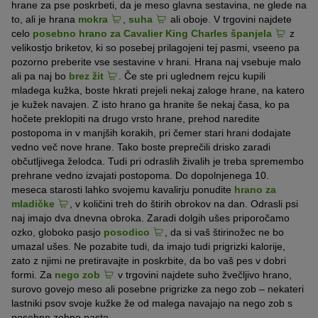
hrane za pse poskrbeti, da je meso glavna sestavina, ne glede na
to, ali je hrana
mokra
,
suha
ali oboje. V trgovini najdete
celo
posebno hrano za Cavalier King Charles španjela
z
velikostjo briketov, ki so posebej prilagojeni tej pasmi, vseeno pa
pozorno preberite vse sestavine v hrani. Hrana naj vsebuje malo
ali pa naj bo
brez žit
. Če ste pri uglednem rejcu kupili
mladega kužka, boste hkrati prejeli nekaj zaloge hrane, na katero
je kužek navajen. Z isto hrano ga hranite še nekaj časa, ko pa
hočete preklopiti na drugo vrsto hrane, prehod naredite
postopoma in v manjših korakih, pri čemer stari hrani dodajate
vedno več nove hrane. Tako boste preprečili drisko zaradi
občutljivega želodca. Tudi pri odraslih živalih je treba spremembo
prehrane vedno izvajati postopoma. Do dopolnjenega 10.
meseca starosti lahko svojemu kavalirju ponudite
hrano za
mladičke
, v količini treh do štirih obrokov na dan. Odrasli psi
naj imajo dva dnevna obroka. Zaradi dolgih ušes priporočamo
ozko, globoko pasjo
posodico
, da si vaš štirinožec ne bo
umazal ušes. Ne pozabite tudi, da imajo tudi prigrizki kalorije,
zato z njimi ne pretiravajte in poskrbite, da bo vaš pes v dobri
formi. Za
nego zob
v trgovini najdete suho žvečljivo hrano,
surovo govejo meso ali posebne prigrizke za nego zob – nekateri
lastniki psov svoje kužke že od malega navajajo na nego zob s
posebno zobno pasto.