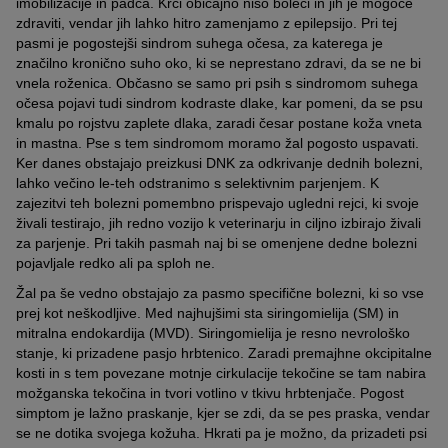
imobilizacije in padca. Krči običajno niso boleči in jih je mogoče
zdraviti, vendar jih lahko hitro zamenjamo z epilepsijo. Pri tej
pasmi je pogostejši sindrom suhega očesa, za katerega je
značilno kronično suho oko, ki se neprestano zdravi, da se ne bi
vnela roženica. Občasno se samo pri psih s sindromom suhega
očesa pojavi tudi sindrom kodraste dlake, kar pomeni, da se psu
kmalu po rojstvu zaplete dlaka, zaradi česar postane koža vneta
in mastna. Pse s tem sindromom moramo žal pogosto uspavati.
Ker danes obstajajo preizkusi DNK za odkrivanje dednih bolezni,
lahko večino le-teh odstranimo s selektivnim parjenjem. K
zajezitvi teh bolezni pomembno prispevajo ugledni rejci, ki svoje
živali testirajo, jih redno vozijo k veterinarju in ciljno izbirajo živali
za parjenje. Pri takih pasmah naj bi se omenjene dedne bolezni
pojavljale redko ali pa sploh ne.
Žal pa še vedno obstajajo za pasmo specifične bolezni, ki so vse
prej kot neškodljive. Med najhujšimi sta siringomielija (SM) in
mitralna endokardija (MVD). Siringomielija je resno nevrološko
stanje, ki prizadene pasjo hrbtenico. Zaradi premajhne okcipitalne
kosti in s tem povezane motnje cirkulacije tekočine se tam nabira
možganska tekočina in tvori votlino v tkivu hrbtenjače. Pogost
simptom je lažno praskanje, kjer se zdi, da se pes praska, vendar
se ne dotika svojega kožuha. Hkrati pa je možno, da prizadeti psi