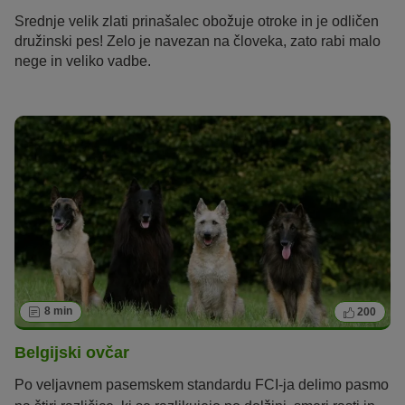
Srednje velik zlati prinašalec obožuje otroke in je odličen
družinski pes! Zelo je navezan na človeka, zato rabi malo
nege in veliko vadbe.
8 min
200
Belgijski ovčar
Po veljavnem pasemskem standardu FCI-ja delimo pasmo