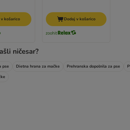
 v košarico
Dodaj v košarico
ašli ničesar?
a pse
Dietna hrana za mačke
Prehranska dopolnila za pse
čke