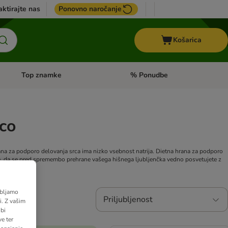
ktirajte nas
Ponovno naročanje
Košarica
Top znamke
% Ponudbe
Odprite meni kategorij: Dietna hrana
Odprite meni kategorij: Top znam
nco
na za podporo delovanja srca ima nizko vsebnost natrija. Dietna hrana za podporo
je, da se pred spremembo prehrane vašega hišnega ljubljenčka vedno posvetujete z
abljamo
Priljubljenost
. Z vašim
bi
e ter