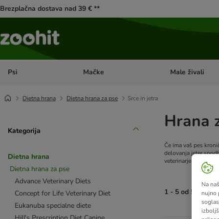
Brezplačna dostava nad 39 € **
Psi
Mačke
Male živali
Odprite meni kategorij: Psi
Odprite meni kateg
Dietna hrana
Dietna hrana za pse
Srce in jetra
Hrana z
Kategorija
Če ima vaš pes kroni
delovanja jeter spod
Dietna hrana
veterinarjem.
Dietna hrana za pse
Advance Veterinary Diets
Na naš
1 - 5 od 5 rezult
Concept for Life Veterinary Diet
nujno 
soglas
Eukanuba specialne diete
izboljš
product items ha
Hill's Prescription Diet Canine