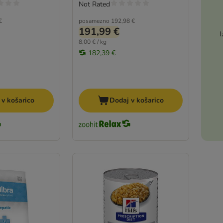
Not Rated
€
posamezno
192,98 €
191,99 €
I
8,00 € / kg
182,39 €
 v košarico
Dodaj v košarico