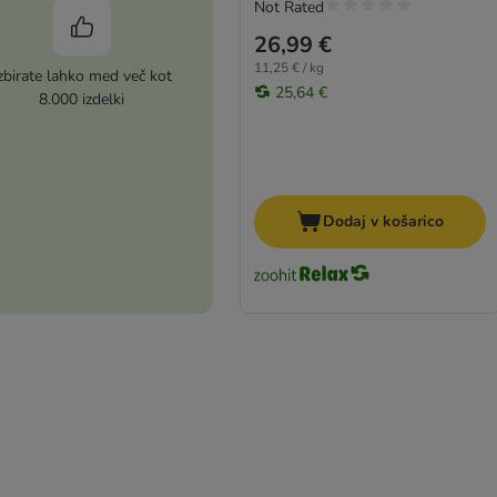
Not Rated
26,99 €
11,25 € / kg
zbirate lahko med več kot
25,64 €
8.000 izdelki
Dodaj v košarico