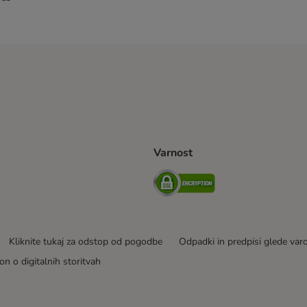
Varnost
venije Shipping Method
Security
Kliknite tukaj za odstop od pogodbe
Odpadki in predpisi glede var
on o digitalnih storitvah