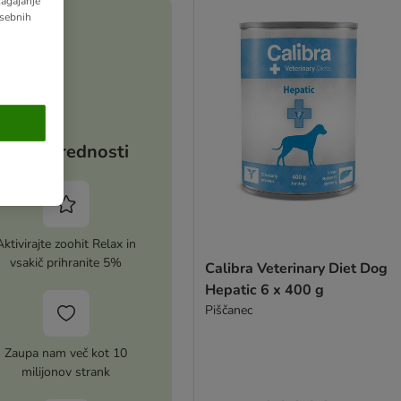
lagajanje
osebnih
Vaše prednosti
Aktivirajte zoohit Relax in
vsakič prihranite 5%
Calibra Veterinary Diet Dog
Hepatic 6 x 400 g
Piščanec
Zaupa nam več kot 10
milijonov strank