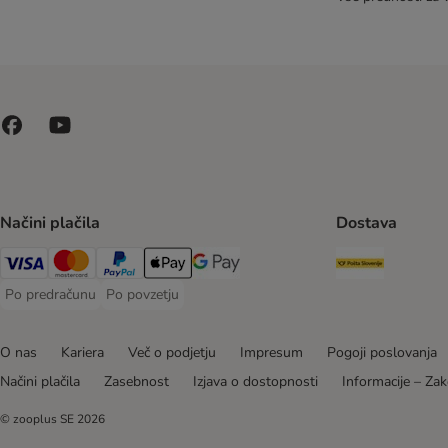
Načini plačila
Dostava
Pošta Slo
Visa Payment Method
MasterCard Payment Method
PayPal Payment Method
Apple Pay Payment Method
Google pay Payment Method
Po predračunu
Po povzetju
Po predračunu Payment Method
Po povzetju Payment Method
O nas
Kariera
Več o podjetju
Impresum
Pogoji poslovanja
Načini plačila
Zasebnost
Izjava o dostopnosti
Informacije – Zak
© zooplus SE
2026