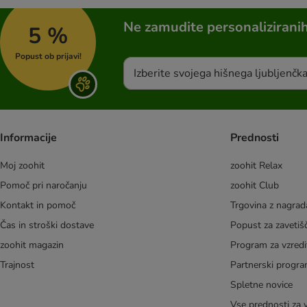
Ne zamudite personalizirani
5 %
Popust ob prijavi!
Izberite svojega hišnega ljubljenčk
Informacije
Prednosti
Moj zoohit
zoohit Relax
Pomoč pri naročanju
zoohit Club
Kontakt in pomoč
Trgovina z nagra
Čas in stroški dostave
Popust za zavetiš
zoohit magazin
Program za vzredi
Trajnost
Partnerski progr
Spletne novice
Vse prednosti za 