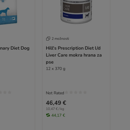
2 možnosti
inary Diet Dog
Hill's Prescription Diet l/d
Liver Care mokra hrana za
pse
12 x 370 g
Not Rated
46,49 €
10,47 € / kg
44,17 €