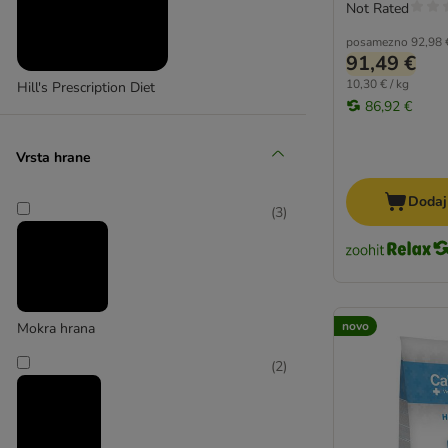
Hrana brez žit
Not Rated
Dietna hrana (Light)
posamezno
92,98 
Bio hrana
91,49 €
Hrana v kosmičih
10,30 € / kg
Hill's Prescription Diet
BARF
86,92 €
Sensitive
Vegetarijanska hrana
Vrsta hrane
Dodaj
(
3
)
novo
Mokra hrana
(
2
)