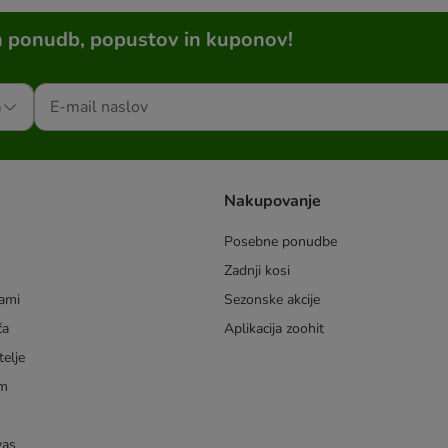
h ponudb, popustov in kuponov!
a
Nakupovanje
Posebne ponudbe
Zadnji kosi
dami
Sezonske akcije
ča
Aplikacija zoohit
telje
am
vas