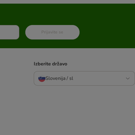
Prijavite se
Izberite državo
Slovenija / sl