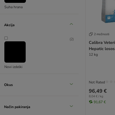
Suha hrana
Akcija
2 možnosti
(
2
)
Calibra Veter
Hepatic losos
12 kg
Novi izdelki
Not Rated
Okus
96,49 €
8,04 € / kg
91,67 €
Način pakiranja