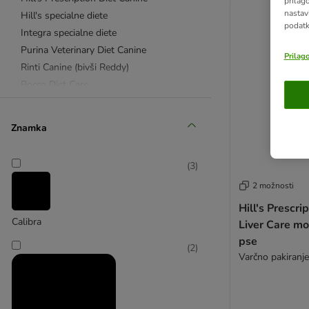
prilag
nastav
Hill's specialne diete
podatk
Integra specialne diete
Purina Veterinary Diet Canine
Prilag
Rinti Canine (bivši Reddy)
Rocco Diet Care
Royal Canin Veterinary Canine
Znamka
Alergije in intoleranca na hrano
Mobilnost
(
3
)
Diabetes
2 možnosti
Bolezni ledvic in sečil
Koža in dlaka
Hill's Prescrip
Calibra
Liver Care mo
Prekomerna teža
pse
Želodec in črevesje
(
2
)
Varčno pakiranje
Nega zob
Srce in jetra