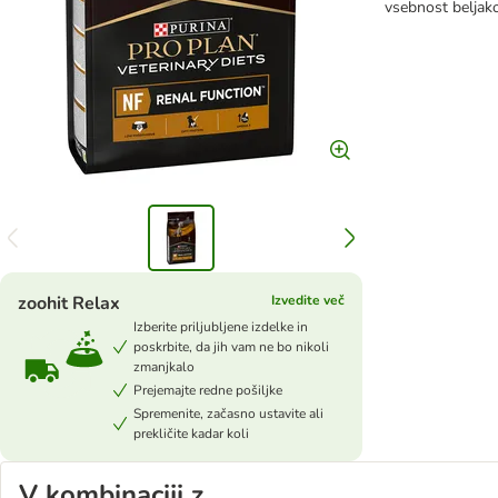
vsebnost beljako
zoohit Relax
Izvedite več
Izberite priljubljene izdelke in
poskrbite, da jih vam ne bo nikoli
zmanjkalo
Prejemajte redne pošiljke
Spremenite, začasno ustavite ali
prekličite kadar koli
V kombinaciji z