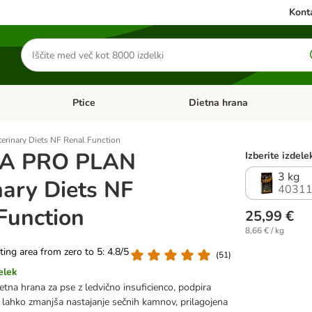
Konta
Iskanje
izdelkov
Ptice
Dietna hrana
orij: Mačke
Odprite meni kategorij: Male živali
Odprite meni kategorij: Ptice
inary Diets NF Renal Function
A PRO PLAN
Izberite izdele
3 kg
nary Diets NF
40311
Function
25,99 €
8,66 € / kg
ating area from zero to 5: 4.8/5
(
51
)
elek
tna hrana za pse z ledvično insuficienco, podpira
, lahko zmanjša nastajanje sečnih kamnov, prilagojena