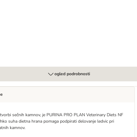
ts Canine Mousse NF Renal
ogled podrobnosti
ne
en k tvorbi sečnih kamnov, je PURINA PRO PLAN Veterinary Diets NF
ahko suha dietna hrana pomaga podpirati delovanje ledvic pri
uratnih kamnov.