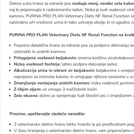
Dietna suha hrana za odrasle pse
vsebuje manj, vendar zelo kako
naj bi pripomoglo k razbremenitvi ledvic. Nizka je tudi vsebnost cis
kamnov. PURINA PRO PLAN Veterinary Diets NF Renal Function la
optimalno pH vrednost urina in tako ustvarja okolje, ki ni ugodno z
PURINA PRO PLAN Veterinary Diets NF Renal Function na kratk
Popolna dietetična hrana za odrasle pse za podporo delovanju ledvi
cistinskih in uratnih kamnov
Prilagojena vsebnost beljakovin:
zmerna količina visokokakovost
Nizka vsebnost fosforja:
lahko podpira delovanje ledvic
Alkalizacija urina in izbrani vir beljakovin:
beljakovine z omejeno
neprijazno za cistinske kamne, in omejujejo njihove sestavine v ur
Zmanjšanje nastajanja uratnih kamnov:
nizka vsebnost purinov
Z ribjim oljem:
vir omega-3 maščobnih kislin
Zelo okusna:
dobro jo sprejemajo tudi številni psi z zmanjšanim
Prosimo, upoštevajte sledeča navodila:
Z veterinarsko dietno hrano lahko hranite le po predhodnem pog
V času hranjenja z veterinarsko dietno hrano, vam priporočamo re