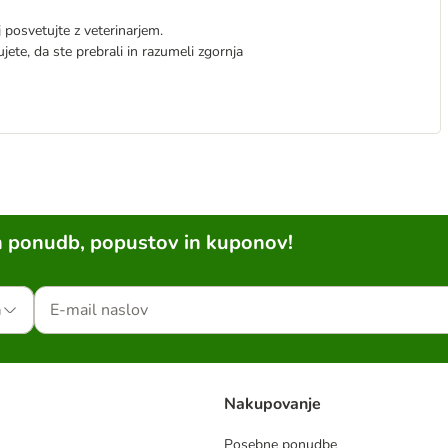
j posvetujte z veterinarjem.
ete, da ste prebrali in razumeli zgornja
h ponudb, popustov in kuponov!
a
Nakupovanje
Posebne ponudbe