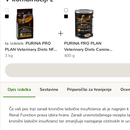
PURINA PRO PLAN Veterinary Diets NF Renal Function
PURINA PRO PLAN Veterinary Die
ta izdelek
:
PURINA PRO
PURINA PRO PLAN
PLAN Veterinary Diets NF
Veterinary Diets Canine
Renal Function
3 kg
Mousse NF Renal
400 g
Opis izdelka
Sestavine
Priporočilo za hranjenje
Oce
Če vaš pes trpi zaradi kronične ledvične insuficience ali je nagnj
Renal Function prava izbira hrane. Zaradi uravnoteženega recepta l
kronični ledvični insuficienci ter zmanjšuje nastajanje cistinskih in 