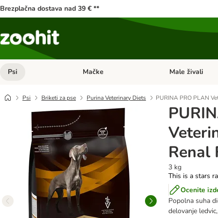
Brezplačna dostava nad 39 € **
Psi
Mačke
Male živali
Odprite meni kategorij: Psi
Odprite meni kateg
Psi
Briketi za pse
Purina Veterinary Diets
PURINA PRO PLAN Veter
PURIN
Veteri
Renal 
3 kg
This is a stars r
Ocenite izd
Popolna suha die
delovanje ledvic