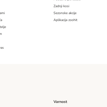
Zadnji kosi
dami
Sezonske akcije
ča
Aplikacija zoohit
telje
am
vas
Varnost