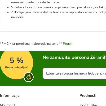
mesecev) glede uporate te hrane.
V kolikor bi se zdravstveno stanje vaše živali poslabšalo, se tako
Z dodajanjem izbrane dietne hrane v nakupovalno košarico, potrjuj
navodila.
*PMC = priporočena maloprodajna cena **
Pogoji
Ne zamudite personalizirani
5 %
Popust ob prijavi!
Izberite svojega hišnega ljubljenčk
Informacije
Prednosti
Moj zoohit
zoohit Relax