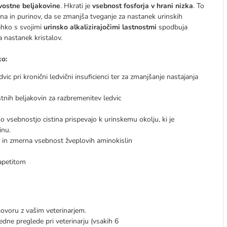
vostne beljakovine
. Hkrati je
vsebnost fosforja v hrani nizka
. To
tina in purinov, da se zmanjša tveganje za nastanek urinskih
hko s svojimi
urinsko
alkalizirajočimi lastnostmi
spodbuja
a nastanek kristalov.
o:
c pri kronični ledvični insuficienci ter za zmanjšanje nastajanja
nih beljakovin za razbremenitev ledvic
 vsebnostjo cistina prispevajo k urinskemu okolju, ki je
inu.
 in zmerna vsebnost žveplovih aminokislin
 apetitom
ovoru z vašim veterinarjem.
dne preglede pri veterinarju (vsakih 6