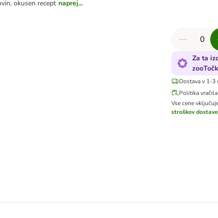
vin, okusen recept
naprej...
Za ta iz
zooToč
Dostava v 1-3 
Politika vračila
Vse cene vključu
stroškov dostave