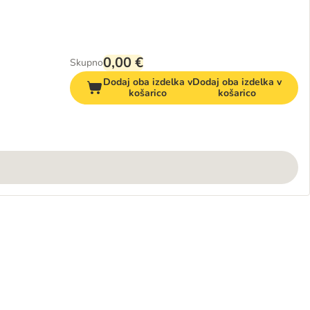
0,00 €
Skupno
Dodaj oba izdelka v
Dodaj oba izdelka v
košarico
košarico