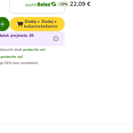
22,09 €
-15%
Dodaj v
Dodaj v
košarico
košarico
delek prejmete 26
k
delovnih dneh
preberite več
preberite več
jejo DDV
brez morebitnih