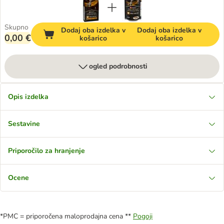
Skupno
Dodaj oba izdelka v
Dodaj oba izdelka v
0,00 €
košarico
košarico
ogled podrobnosti
Opis izdelka
Sestavine
Priporočilo za hranjenje
Ocene
*PMC = priporočena maloprodajna cena **
Pogoji