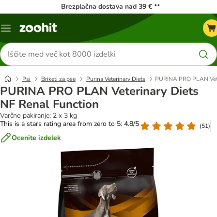
Brezplačna dostava nad 39 € **
Meni
kataloga
Iskanje
izdelkov
Psi
Briketi za pse
Purina Veterinary Diets
PURINA PRO PLAN Veter
PURINA PRO PLAN Veterinary Diets
NF Renal Function
Varčno pakiranje: 2 x 3 kg
This is a stars rating area from zero to 5: 4.8/5
(
51
)
Ocenite izdelek