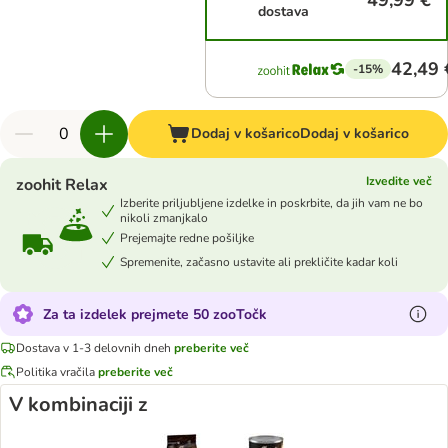
49,99 €
dostava
42,49 
-15%
Dodaj v košarico
Dodaj v košarico
Izvedite več
zoohit Relax
Izberite priljubljene izdelke in poskrbite, da jih vam ne bo
nikoli zmanjkalo
Prejemajte redne pošiljke
Spremenite, začasno ustavite ali prekličite kadar koli
Za ta izdelek prejmete 50 zooTočk
Dostava v 1-3 delovnih dneh
preberite več
Politika vračila
preberite več
V kombinaciji z