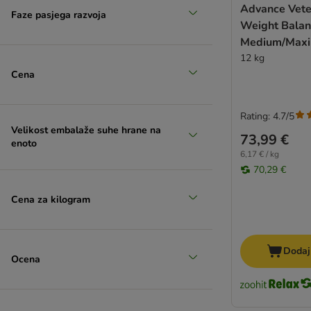
Advance Veter
Faze pasjega razvoja
Velik 26-45 kg
Weight Balan
Medium/Maxi
(
5
)
12 kg
Cena
Rating: 4.7/5
Velikost embalaže suhe hrane na
73,99 €
enoto
Zelo velik > 45 kg
6,17 € / kg
70,29 €
Cena za kilogram
Dodaj
Ocena