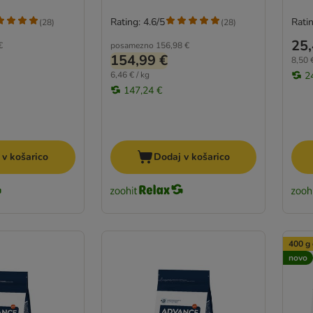
Rating: 4.6/5
Ratin
(
28
)
(
28
)
25,
€
posamezno
156,98 €
154,99 €
8,50 €
6,46 € / kg
2
147,24 €
 v košarico
Dodaj v košarico
400 g 
novo