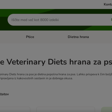
Konta
Iskanje
izdelkov
Ptice
Dietna hrana
orij: Mačke
Odprite meni kategorij: Male živali
Odprite meni kategorij: Ptice
 Veterinary Diets hrana za p
erinary Diets hrana za pse je dietna popolna hrana za pse. Lahko prispeva k čim bol
ripravljena iz kakovostnih sestavin in je dobrega okusa.
ltatov
ve been changed