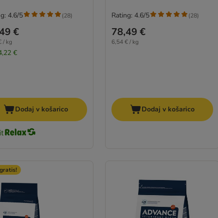
g: 4.6/5
Rating: 4.6/5
(
28
)
(
28
)
49 €
78,49 €
 / kg
6,54 € / kg
4,22 €
Dodaj v košarico
Dodaj v košarico
gratis!