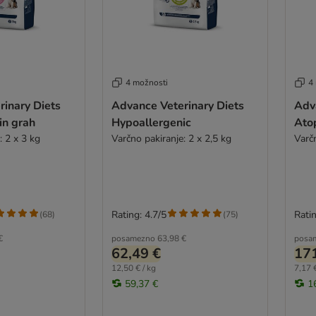
4 možnosti
4
inary Diets
Advance Veterinary Diets
Adv
in grah
Hypoallergenic
Atop
: 2 x 3 kg
Varčno pakiranje: 2 x 2,5 kg
Varčn
Rating: 4.7/5
Ratin
(
68
)
(
75
)
€
posamezno
63,98 €
posa
62,49 €
171
12,50 € / kg
7,17 €
59,37 €
1