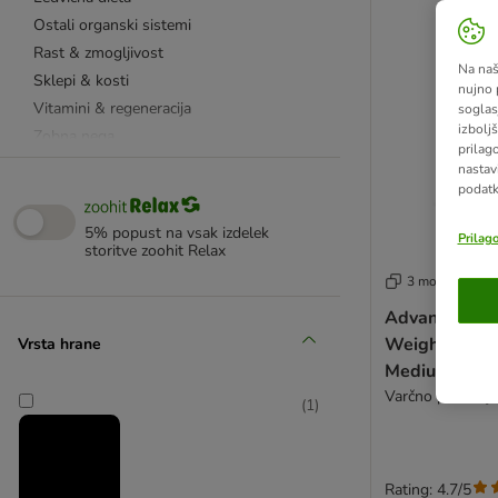
Ostali organski sistemi
Rast & zmogljivost
Na naš
Sklepi & kosti
nujno 
Vitamini & regeneracija
soglas
izboljš
Zobna nega
prilag
Želodec & prebava
nastav
podatk
Hrana za breje in doječe psice
8in1
5% popust na vsak izdelek
Prilag
Advance Veterinary Diets
storitve zoohit Relax
Animonda Integra specialne diete
3 možnosti
Bioiberica
Advance Veter
Caniland
Weight Balan
Vrsta hrane
Concept for Life
Medium/Maxi
Concept for Life Veterinary Diet
Varčno pakiranje
(
1
)
Eukanuba specialne diete
Exclusion specialne diete
Forza10 specialne diete
Rating: 4.7/5
GRAU/Hokamix