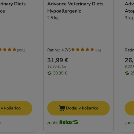
inary Diets
Advance Veterinary Diets
Adv
ce
Hypoallergenic
Atop
2,5 kg
3 kg
Rating: 4.7/5
Ratin
(
995
)
(
75
)
31,99 €
26,
12,80 € / kg
9,00 €
30,39 €
2
 v košarico
Dodaj v košarico