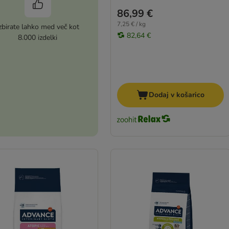
86,99 €
7,25 € / kg
zbirate lahko med več kot
82,64 €
8.000 izdelki
Dodaj v košarico