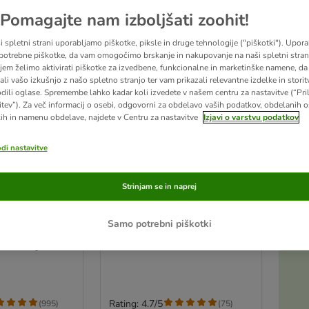
Pomagajte nam izboljšati zoohit!
i spletni strani uporabljamo piškotke, piksle in druge tehnologije ("piškotki"). Upor
potrebne piškotke, da vam omogočimo brskanje in nakupovanje na naši spletni strani
jem želimo aktivirati piškotke za izvedbene, funkcionalne in marketinške namene, da 
ali vašo izkušnjo z našo spletno stranjo ter vam prikazali relevantne izdelke in storitv
odili oglase. Spremembe lahko kadar koli izvedete v našem centru za nastavitve (“Pri
itev”). Za več informacij o osebi, odgovorni za obdelavo vaših podatkov, obdelanih 
ih in namenu obdelave, najdete v Centru za nastavitve
Izjavi o varstvu podatkov
odi nastavitve
4 možnosti
Strinjam se in naprej
inary Diets
Advance Veterinary Diets
ce
Hypoallergenic
Samo potrebni piškotki
10 kg
: 2 x 3 kg
Rating: 4.7/5
(
995
)
(
75
)