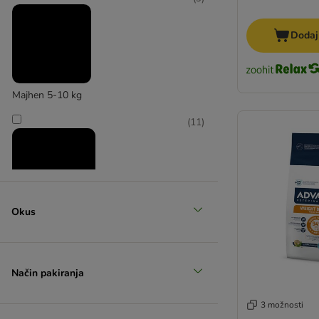
PRO PLAN prehranska dopolnila
Trixie
Dodaj
Majhen 5-10 kg
(
11
)
Okus
Srednji 11-25 kg
(
11
)
Način pakiranja
3 možnosti