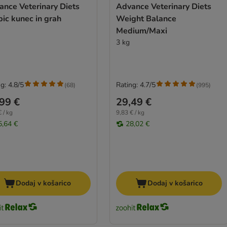
ance Veterinary Diets
Advance Veterinary Diets
ic kunec in grah
Weight Balance
Medium/Maxi
3 kg
g: 4.8/5
Rating: 4.7/5
(
68
)
(
995
)
99 €
29,49 €
 / kg
9,83 € / kg
5,64 €
28,02 €
Dodaj v košarico
Dodaj v košarico