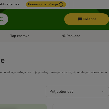
ktirajte nas
Ponovno naročanje
Košarica
Top znamke
% Ponudbe
Odprite meni kategorij: Dietna hrana
Odprite meni kategorij: Top znam
se
jšemu zdravju vašega psa in je posebej namenjena psom, ki potrebujejo zdravstveno
Priljubljenost