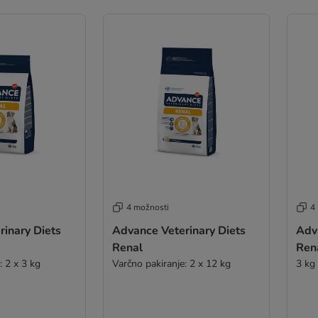
4 možnosti
4
inary Diets
Advance Veterinary Diets
Adv
Renal
Ren
: 2 x 3 kg
Varčno pakiranje: 2 x 12 kg
3 kg