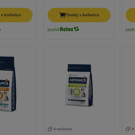
 v košarico
Dodaj v košarico
4 možnosti
4