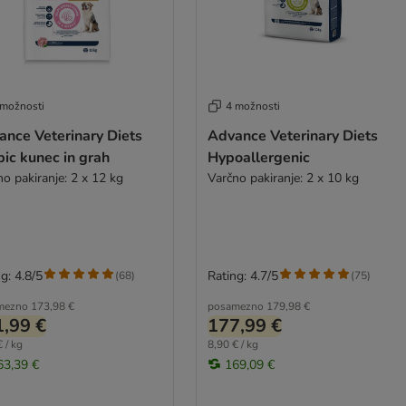
 možnosti
4 možnosti
ance Veterinary Diets
Advance Veterinary Diets
ic kunec in grah
Hypoallergenic
o pakiranje: 2 x 12 kg
Varčno pakiranje: 2 x 10 kg
g: 4.8/5
Rating: 4.7/5
(
68
)
(
75
)
mezno
173,98 €
posamezno
179,98 €
,99 €
177,99 €
 / kg
8,90 € / kg
63,39 €
169,09 €