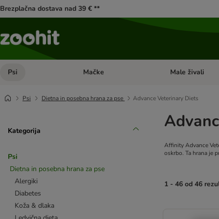
Brezplačna dostava nad 39 € **
Psi
Mačke
Male živali
Odprite meni kategorij: Psi
Odprite meni kateg
Psi
Dietna in posebna hrana za pse
Advance Veterinary Diets
Advance
Kategorija
Affinity Advance Vet
oskrbo. Ta hrana je p
Psi
Dietna in posebna hrana za pse
Alergiki
1 - 46 od 46 rezu
Diabetes
Koža & dlaka
product items ha
Ledvična dieta