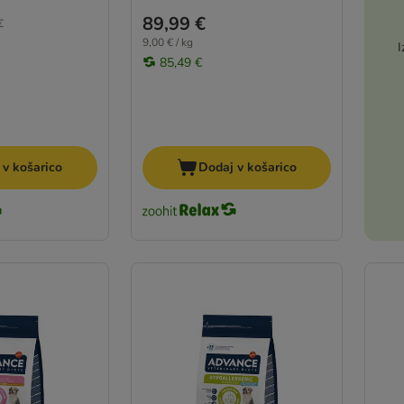
89,99 €
€
9,00 € / kg
I
85,49 €
 v košarico
Dodaj v košarico