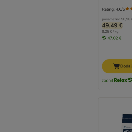
Rating: 4.6/5
posamezno
50,98 
49,49 €
8,25 € / kg
47,02 €
Dodaj