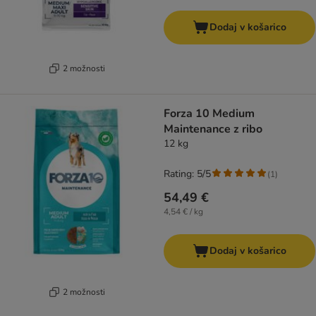
Dodaj v košarico
2 možnosti
Forza 10 Medium
Maintenance z ribo
12 kg
Rating: 5/5
(
1
)
54,49 €
4,54 € / kg
Dodaj v košarico
2 možnosti