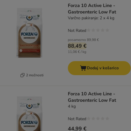
product items have been changed
Forza 10 Active Line -
Gastroenteric Low Fat
Varčno pakiranje: 2 x 4 kg
Not Rated
posamezno
89,98 €
88,49 €
11,06 € / kg
Dodaj v košarico
2 možnosti
Forza 10 Active Line -
Gastroenteric Low Fat
4 kg
Not Rated
44,99 €