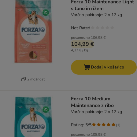
Forza 10 Maintenance Light
s tuno in rižem
Varčno pakiranje: 2 x 12 kg
Not Rated
posamezno
106,98 €
104,99 €
4,37 € / kg
Dodaj v košarico
2 možnosti
Forza 10 Medium
Maintenance z ribo
Varčno pakiranje: 2 x 12 kg
Rating: 5/5
(
1
)
posamezno
108,98 €