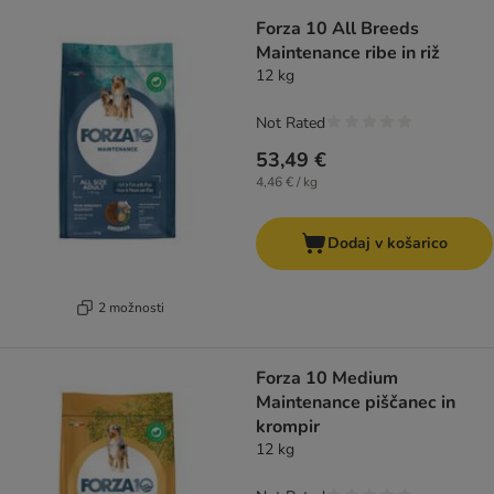
Forza 10 All Breeds
Maintenance ribe in riž
12 kg
Not Rated
53,49 €
4,46 € / kg
Dodaj v košarico
2 možnosti
Forza 10 Medium
Maintenance piščanec in
krompir
12 kg