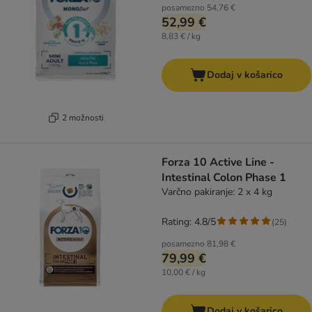
posamezno
54,76 €
52,99 €
8,83 € / kg
Dodaj v košarico
2 možnosti
Forza 10 Active Line -
Intestinal Colon Phase 1
Varčno pakiranje: 2 x 4 kg
Rating: 4.8/5
(
25
)
posamezno
81,98 €
79,99 €
10,00 € / kg
Dodaj v košarico