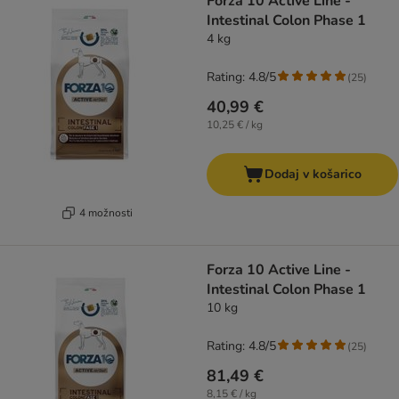
Forza 10 Active Line -
Intestinal Colon Phase 1
4 kg
Rating: 4.8/5
(
25
)
40,99 €
10,25 € / kg
Dodaj v košarico
4 možnosti
Forza 10 Active Line -
Intestinal Colon Phase 1
10 kg
Rating: 4.8/5
(
25
)
81,49 €
8,15 € / kg