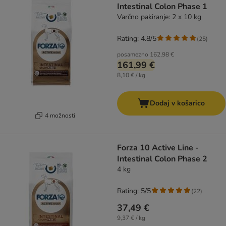
Intestinal Colon Phase 1
Varčno pakiranje: 2 x 10 kg
Rating: 4.8/5
(
25
)
posamezno
162,98 €
161,99 €
8,10 € / kg
Dodaj v košarico
4 možnosti
Forza 10 Active Line -
Intestinal Colon Phase 2
4 kg
Rating: 5/5
(
22
)
37,49 €
9,37 € / kg