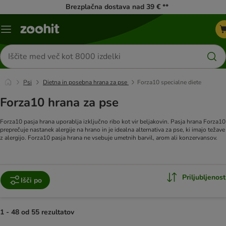
Brezplačna dostava nad 39 € **
Meni
kataloga
Iskanje
izdelkov
Psi
Dietna in posebna hrana za pse
Forza10 specialne diete
Forza10 hrana za pse
Forza10 pasja hrana uporablja izključno ribo kot vir beljakovin. Pasja hrana Forza10
preprečuje nastanek alergije na hrano in je idealna alternativa za pse, ki imajo težave
z alergijo. Forza10 pasja hrana ne vsebuje umetnih barvil, arom ali konzervansov.
Priljubljenost
Išči po
1 - 48 od 55 rezultatov