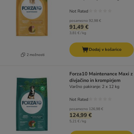
Not Rated
posamezno
92,98 €
91,49 €
3,81 € / kg
Dodaj v košarico
2 možnosti
Forza10 Maintenance Maxi z
divjačino in krompirjem
Varčno pakiranje: 2 x 12 kg
Not Rated
posamezno
126,98 €
124,99 €
5,21 € / kg