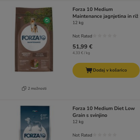
Forza 10 Medium
Maintenance jagnjetina in riž
12 kg
Not Rated
51,99 €
4,33 € / kg
Dodaj v košarico
2 možnosti
Forza 10 Medium Diet Low
Grain s svinjino
12 kg
Not Rated