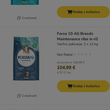
Dodaj v košarico
2 možnosti
Forza 10 All Breeds
Maintenance ribe in riž
Varčno pakiranje: 2 x 12 kg
Not Rated
posamezno
106,98 €
104,99 €
4,37 € / kg
Dodaj v košarico
2 možnosti