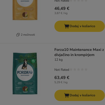
Not Rated
46,49 €
3,87 € / kg
Dodaj v košarico
2 možnosti
Forza10 Maintenance Maxi z
divjačino in krompirjem
12 kg
Not Rated
63,49 €
5,29 € / kg
Dodaj v košarico