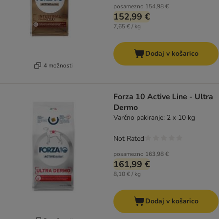
posamezno
154,98 €
152,99 €
7,65 € / kg
Dodaj v košarico
4 možnosti
Forza 10 Active Line - Ultra
Dermo
Varčno pakiranje: 2 x 10 kg
Not Rated
posamezno
163,98 €
161,99 €
8,10 € / kg
Dodaj v košarico