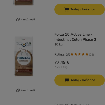
Dodaj v košarico
4 možnosti
Forza 10 Active Line -
Intestinal Colon Phase 2
10 kg
Rating: 5/5
(
22
)
77,49 €
7,75 € / kg
Dodaj v košarico
4 možnosti