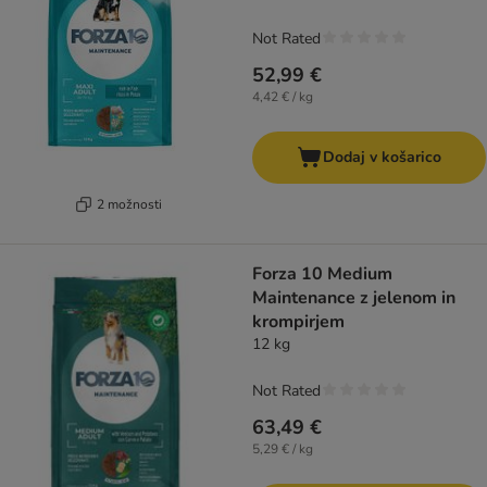
Not Rated
52,99 €
4,42 € / kg
Dodaj v košarico
2 možnosti
Forza 10 Medium
Maintenance z jelenom in
krompirjem
12 kg
Not Rated
63,49 €
5,29 € / kg