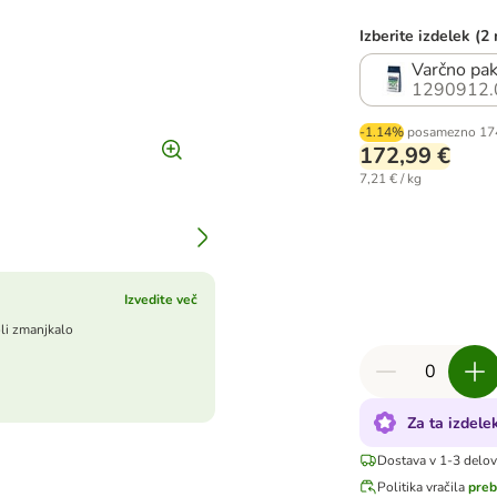
Izberite izdelek (2
Varčno pak
1290912.
-1.14%
posamezno
17
172,99 €
7,21 € / kg
Izvedite več
oli zmanjkalo
Za ta izdel
Dostava v 1-3 delo
Politika vračila
preb