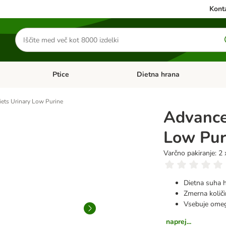
Konta
Iskanje
izdelkov
Ptice
Dietna hrana
orij: Mačke
Odprite meni kategorij: Male živali
Odprite meni kategorij: Ptice
iets Urinary Low Purine
Advance
Low Pur
Varčno pakiranje: 2
Dietna suha h
Zmerna količi
Vsebuje omega
naprej...