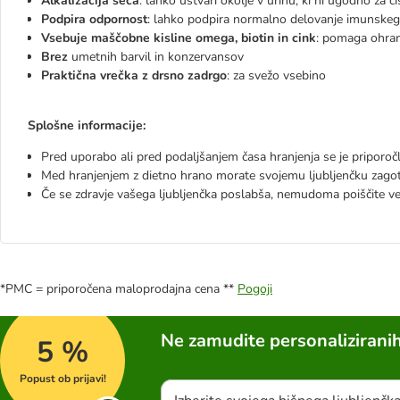
Alkalizacija seča
: lahko ustvari okolje v urinu, ki ni ugodno za 
Podpira odpornost
: lahko podpira normalno delovanje imunskeg
Vsebuje maščobne kisline omega, biotin in cink
: pomaga ohran
Brez
umetnih barvil in konzervansov
Praktična vrečka z drsno zadrgo
: za svežo vsebino
Splošne informacije:
Pred uporabo ali pred podaljšanjem časa hranjenja se je priporočl
Med hranjenjem z dietno hrano morate svojemu ljubljenčku zagotov
Če se zdravje vašega ljubljenčka poslabša, nemudoma poiščite v
*PMC = priporočena maloprodajna cena **
Pogoji
Ne zamudite personalizirani
5 %
Popust ob prijavi!