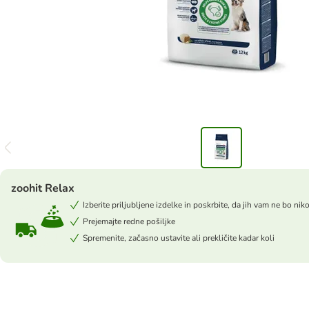
zoohit Relax
Izberite priljubljene izdelke in poskrbite, da jih vam ne bo nik
Prejemajte redne pošiljke
Spremenite, začasno ustavite ali prekličite kadar koli