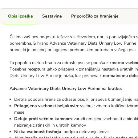
Opis izdelka
Sestavine
Priporočilo za hranjenje
Če ima vaš pes pogosto težave s sečevodom, npr. s ponavljajočim 
pomembna. S hrano Advance Veterinary Diets Urinary Low Purine l
hrano, ki je posebej prilagojena prehranskim potrebam vašega psa.
Ta popolna dietna hrana za odrasle pse se ponaša z
zmerno vsebno
Posebna receptura lahko prispeva k zmanjšanju nastanka uratnih in
Diets Urinary Low Purine je nizka, kar prispeva k
normalnemu delov
Advance Veterinary Diets Urinary Low Purine na kratko:
Dietna popolna hrana za odrasle pse, ki prispeva k zmanjšanju na
Prilagojena vsebnost beljakovin
: vsebuje zmerno količino izbra
mase
Deluje proti sečnim kamnom
: zaradi omejene vsebnosti aminokis
nabiranje cistinskih in uratnih kamnov
Nizka vsebnost fosforja
: podpira delovanje ledvic