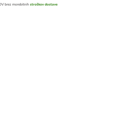
DDV
brez morebitnih
stroškov dostave