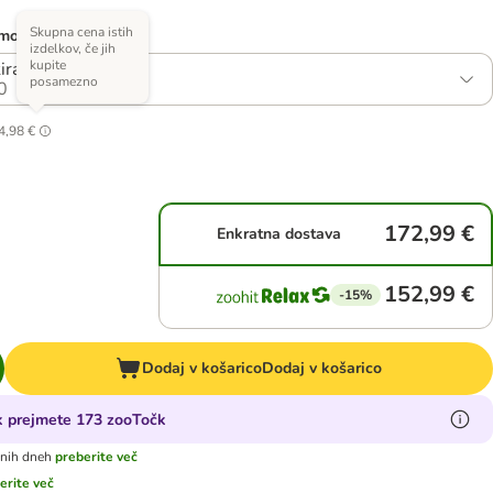
Skupna cena istih
 možnosti)
izdelkov, če jih
kupite
iranje: 2 x 12 kg
posamezno
0
4,98 €
172,99 €
Enkratna dostava
152,99 €
-15%
Dodaj v košarico
Dodaj v košarico
ek prejmete 173 zooTočk
vnih dneh
preberite več
erite več