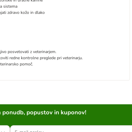
cistinske in uratne kamne
a sistema
jati zdravo kožo in dlako
jivo posvetovati z veterinarjem.
iti redne kontrolne preglede pri veterinarju.
eterinarsko pomoč.
h ponudb, popustov in kuponov!