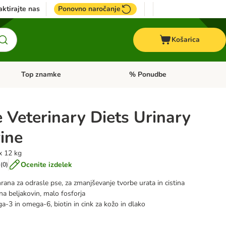
ktirajte nas
Ponovno naročanje
Košarica
Top znamke
% Ponudbe
Odprite meni kategorij: Dietna hrana
Odprite meni kategorij: Top znam
 Veterinary Diets Urinary
ine
 x 12 kg
Ocenite izdelek
(
0
)
rana za odrasle pse, za zmanjševanje tvorbe urata in cistina
na beljakovin, malo fosforja
-3 in omega-6, biotin in cink za kožo in dlako