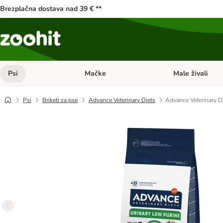
Brezplačna dostava nad 39 € **
Psi
Mačke
Male živali
Odprite meni kategorij: Psi
Odprite meni kateg
Psi
Briketi za pse
Advance Veterinary Diets
Advance Veterinary D