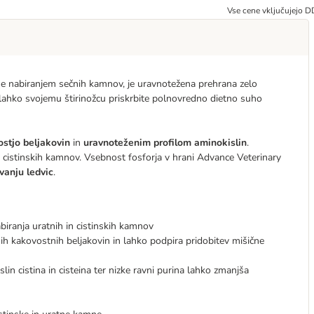
Vse cene vključujejo 
se nabiranjem sečnih kamnov, je uravnotežena prehrana zelo
ahko svojemu štirinožcu priskrbite polnovredno dietno suho
stjo beljakovin
in
uravnoteženim profilom aminokislin
.
 cistinskih kamnov. Vsebnost fosforja v hrani Advance Veterinary
anju ledvic
.
biranja uratnih in cistinskih kamnov
nih kakovostnih beljakovin in lahko podpira pridobitev mišične
lin cistina in cisteina ter nizke ravni purina lahko zmanjša