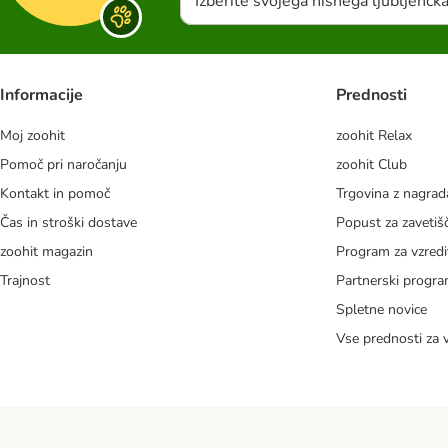
Izberite svojega hišnega ljubljenčk
Informacije
Prednosti
Moj zoohit
zoohit Relax
Pomoč pri naročanju
zoohit Club
Kontakt in pomoč
Trgovina z nagra
Čas in stroški dostave
Popust za zavetiš
zoohit magazin
Program za vzredi
Trajnost
Partnerski progr
Spletne novice
Vse prednosti za 