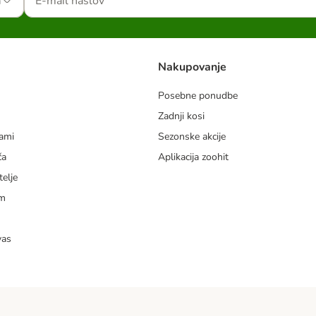
a
Nakupovanje
Posebne ponudbe
Zadnji kosi
dami
Sezonske akcije
ča
Aplikacija zoohit
telje
am
vas