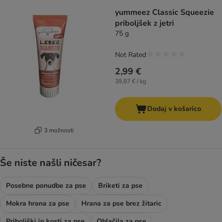
yummeez Classic Squeezie
priboljšek z jetri
75 g
Not Rated
2,99 €
39,87 € / kg
Dodaj v košarico
3 možnosti
Še niste našli ničesar?
Posebne ponudbe za pse
Briketi za pse
Mokra hrana za pse
Hrana za pse brez žitaric
Priboljški in kosti za pse
Oblačila za pse