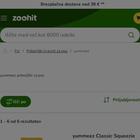
Brezplačna dostava nad 39 € **
Meni
kataloga
Iskanje
izdelkov
Psi
Priboljški in kosti za pse
yummeez
yummeez priboljški za pse
Priljubljenost
Išči po
1 - 6 od 6 rezultatov
product items have been changed
yummeez Classic Squeezie