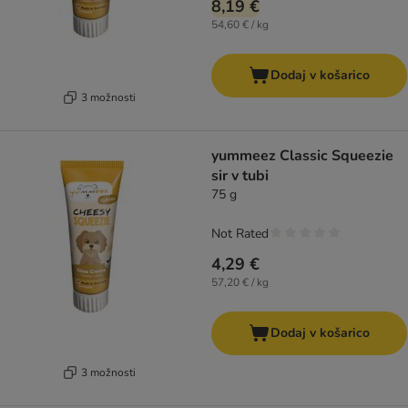
8,19 €
54,60 € / kg
Dodaj v košarico
3 možnosti
yummeez Classic Squeezie
sir v tubi
75 g
Not Rated
4,29 €
57,20 € / kg
Dodaj v košarico
3 možnosti