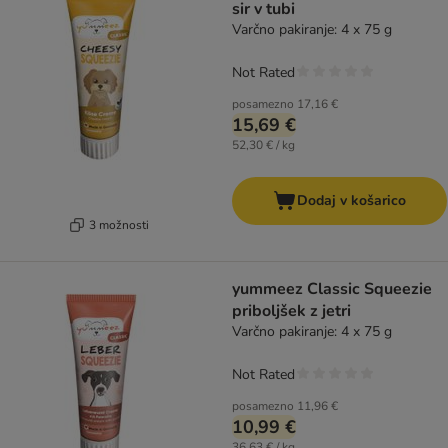
sir v tubi
Varčno pakiranje: 4 x 75 g
Not Rated
posamezno
17,16 €
15,69 €
52,30 € / kg
Dodaj v košarico
3 možnosti
yummeez Classic Squeezie
priboljšek z jetri
Varčno pakiranje: 4 x 75 g
Not Rated
posamezno
11,96 €
10,99 €
36,63 € / kg