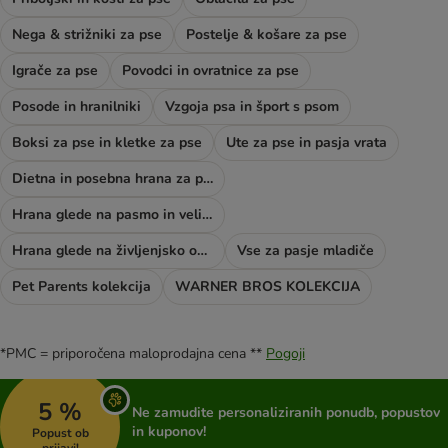
Nega & strižniki za pse
Postelje & košare za pse
Igrače za pse
Povodci in ovratnice za pse
Posode in hranilniki
Vzgoja psa in šport s psom
Boksi za pse in kletke za pse
Ute za pse in pasja vrata
Dietna in posebna hrana za pse
Hrana glede na pasmo in velikost psa
Hrana glede na življenjsko obdobje psa
Vse za pasje mladiče
Pet Parents kolekcija
WARNER BROS KOLEKCIJA
*PMC = priporočena maloprodajna cena **
Pogoji
5 %
Ne zamudite personaliziranih ponudb, popustov
in kuponov!
Popust ob
prijavi!