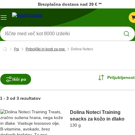
Brezplačna dostava nad 39 € **
Meni
kataloga
Iskanje
izdelkov
Psi
Priboljški in kosti za pse
Dolina Noteci
Priljubljenost
Išči po
1 - 3 od 3 rezultatov
product items have been changed
Dolina Noteci Training
snacks za kožo in dlako
130 g