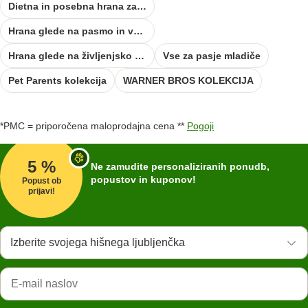
Dietna in posebna hrana za pse
Hrana glede na pasmo in velikost psa
Hrana glede na življenjsko obdobje psa
Vse za pasje mladiče
Pet Parents kolekcija
WARNER BROS KOLEKCIJA
*PMC = priporočena maloprodajna cena **
Pogoji
5 %
Ne zamudite personaliziranih ponudb,
popustov in kuponov!
Popust ob
prijavi!
Izberite svojega hišnega ljubljenčka