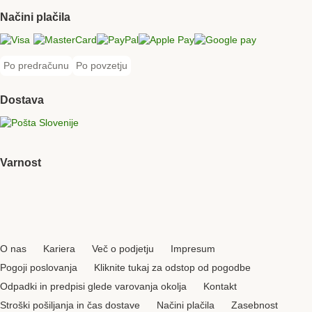
Načini plačila
Visa Payment Method
MasterCard Payment Method
PayPal Payment Method
Apple Pay Payment Method
Google pay Payment Met
Po predračunu
Po povzetju
Po predračunu Payment Method
Po povzetju Payment Method
Dostava
Pošta Slovenije Shipping Method
Varnost
Security
O nas
Kariera
Več o podjetju
Impresum
Pogoji poslovanja
Kliknite tukaj za odstop od pogodbe
Odpadki in predpisi glede varovanja okolja
Kontakt
Stroški pošiljanja in čas dostave
Načini plačila
Zasebnost