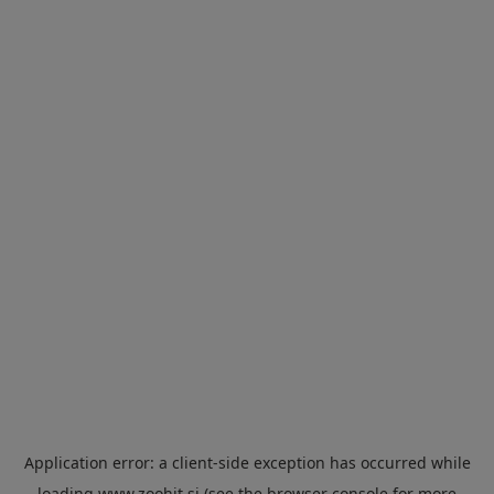
Application error: a
client
-side exception has occurred while
loading
www.zoohit.si
(see the
browser console
for more