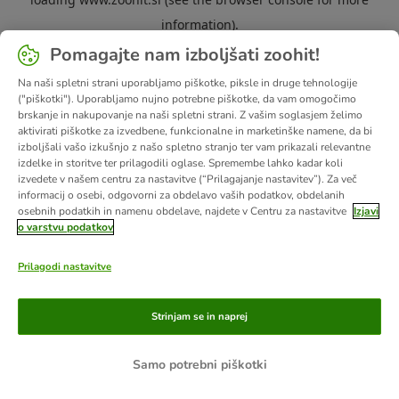
information).
Pomagajte nam izboljšati zoohit!
Na naši spletni strani uporabljamo piškotke, piksle in druge tehnologije
("piškotki"). Uporabljamo nujno potrebne piškotke, da vam omogočimo
brskanje in nakupovanje na naši spletni strani. Z vašim soglasjem želimo
aktivirati piškotke za izvedbene, funkcionalne in marketinške namene, da bi
izboljšali vašo izkušnjo z našo spletno stranjo ter vam prikazali relevantne
izdelke in storitve ter prilagodili oglase. Spremembe lahko kadar koli
izvedete v našem centru za nastavitve (“Prilagajanje nastavitev”). Za več
informacij o osebi, odgovorni za obdelavo vaših podatkov, obdelanih
osebnih podatkih in namenu obdelave, najdete v Centru za nastavitve
Izjavi
o varstvu podatkov
Prilagodi nastavitve
Strinjam se in naprej
Samo potrebni piškotki