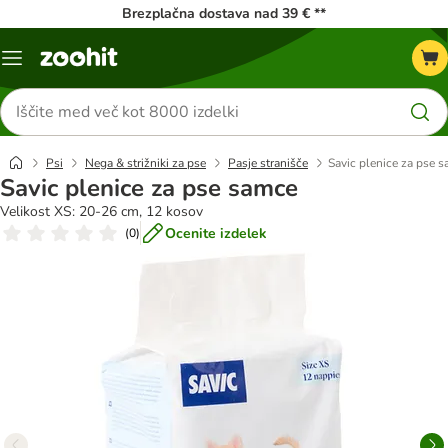
Brezplačna dostava nad 39 € **
Meni
kataloga
Iskanje
izdelkov
Psi
Nega & strižniki za pse
Pasje stranišče
Savic plenice za pse 
Savic plenice za pse samce
Velikost XS: 20-26 cm, 12 kosov
Ocenite izdelek
(
0
)