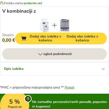
Politika vračila
preberite več
V kombinaciji z
Skupno
Dodaj oba izdelka v
Dodaj oba izdelka v
0,00 €
košarico
košarico
ogled podrobnosti
Opis izdelka
*PMC = priporočena maloprodajna cena **
Pogoji
5 %
Ne zamudite personaliziranih ponudb, popustov
in kuponov!
Popust ob