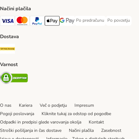
Načini plačila
Po predračunu
Po povzetju
Po predračunu Payment Method
Po povzetju Pa
Visa Payment Method
MasterCard Payment Method
PayPal Payment Method
Apple Pay Payment Method
Google pay Payment Method
Dostava
Pošta Slovenije Shipping Method
Varnost
Security
O nas
Kariera
Več o podjetju
Impresum
Pogoji poslovanja
Kliknite tukaj za odstop od pogodbe
Odpadki in predpisi glede varovanja okolja
Kontakt
Stroški pošiljanja in čas dostave
Načini plačila
Zasebnost
Izjava o dostopnosti
Informacije – Zakon o digitalnih storitvah