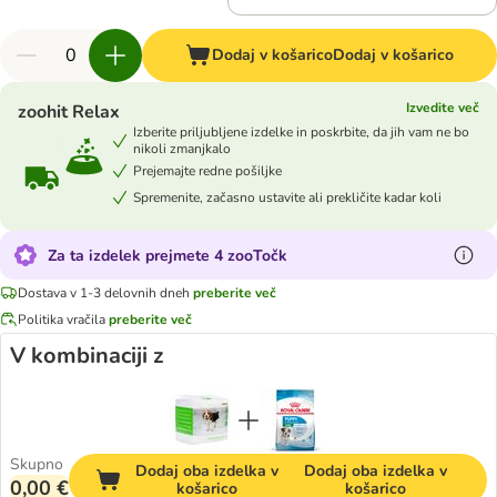
Dodaj v košarico
Dodaj v košarico
Izvedite več
zoohit Relax
Izberite priljubljene izdelke in poskrbite, da jih vam ne bo
nikoli zmanjkalo
Prejemajte redne pošiljke
Spremenite, začasno ustavite ali prekličite kadar koli
Za ta izdelek prejmete 4 zooTočk
Dostava v 1-3 delovnih dneh
preberite več
Politika vračila
preberite več
V kombinaciji z
Skupno
Dodaj oba izdelka v
Dodaj oba izdelka v
0,00 €
košarico
košarico