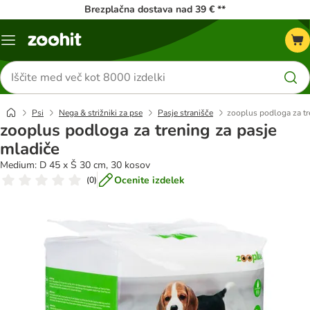
Brezplačna dostava nad 39 € **
Meni
kataloga
Iskanje
izdelkov
Psi
Nega & strižniki za pse
Pasje stranišče
zooplus podloga za tr
zooplus podloga za trening za pasje
mladiče
Medium: D 45 x Š 30 cm, 30 kosov
Ocenite izdelek
(
0
)