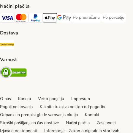
Načini plačila
Po predračunu
Po povzetju
Po predračunu Payment Method
Po povzetju Pa
Visa Payment Method
MasterCard Payment Method
PayPal Payment Method
Apple Pay Payment Method
Google pay Payment Method
Dostava
Pošta Slovenije Shipping Method
Varnost
Security
O nas
Kariera
Več o podjetju
Impresum
Pogoji poslovanja
Kliknite tukaj za odstop od pogodbe
Odpadki in predpisi glede varovanja okolja
Kontakt
Stroški pošiljanja in čas dostave
Načini plačila
Zasebnost
Izjava o dostopnosti
Informacije – Zakon o digitalnih storitvah