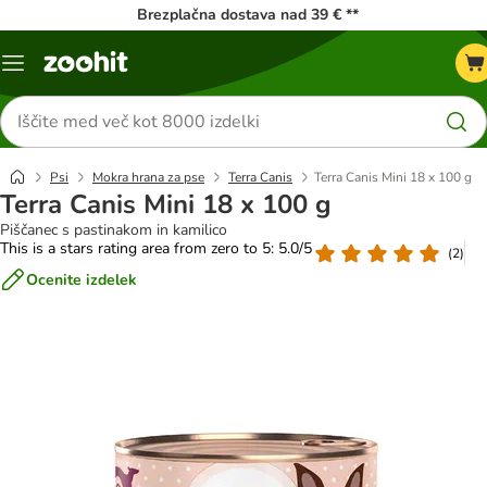
Brezplačna dostava nad 39 € **
Meni
kataloga
Iskanje
izdelkov
Psi
Mokra hrana za pse
Terra Canis
Terra Canis Mini 18 x 100 g
Terra Canis Mini 18 x 100 g
Piščanec s pastinakom in kamilico
This is a stars rating area from zero to 5: 5.0/5
(
2
)
Ocenite izdelek