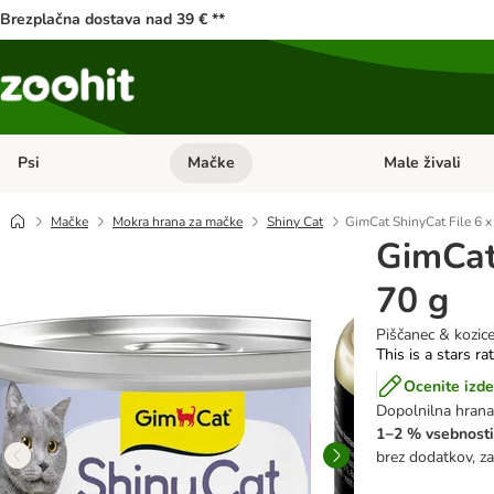
Brezplačna dostava nad 39 € **
Psi
Mačke
Male živali
Odprite meni kategorij: Psi
Odprite meni kateg
Mačke
Mokra hrana za mačke
Shiny Cat
GimCat ShinyCat File 6 x
GimCat
70 g
Piščanec & kozic
This is a stars ra
Ocenite izde
Dopolnilna hrana
1−2 % vsebnost
brez dodatkov, za