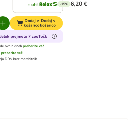
6,20 €
-15%
Dodaj v
Dodaj v
košarico
košarico
zdelek prejmete 7 zooTočk
 delovnih dneh
preberite več
a
preberite več
jejo DDV
brez morebitnih
e