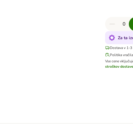
Za ta i
Dostava v 1-3
Politika vračil
Vse cene vključu
stroškov dostav