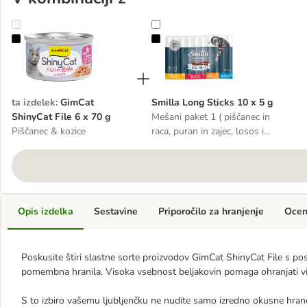
GimCat ShinyCat File 6 x 70 g
Smilla Long Sticks 10 x 5 g
ta izdelek
:
GimCat
Smilla Long Sticks 10 x 5 g
ShinyCat File 6 x 70 g
Mešani paket 1 ( piščanec in
Piščanec & kozice
raca, puran in zajec, losos in
postrv, govedina in jetra)
Opis izdelka
Sestavine
Priporočilo za hranjenje
Oce
Poskusite štiri slastne sorte proizvodov GimCat ShinyCat File s po
pomembna hranila. Visoka vsebnost beljakovin pomaga ohranjati v
S to izbiro vašemu ljubljenčku ne nudite samo izredno okusne hran