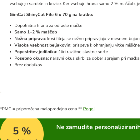
vsebujejo sardele in kozice. Ker vsebuje hrana samo 2 % maščob, j
GimCat ShinyCat File 6 x 70 g na kratko:
Dopolnilna hrana za odrasle mačke
Samo 1−2 % maščob
Nežna priprava
: kosi fileja se nežno pripravljajo v mesnem buj
Visoka vsebnost beljakovin
: prispeva k ohranjanju vitke mišičn
Popestritev jedilnika:
štiri različne slastne sorte
Posebno okusna:
naravni okus skrbi za dober sprejem pri mačka
Brez dodatkov
*PMC = priporočena maloprodajna cena **
Pogoji
Ne zamudite personalizirani
5 %