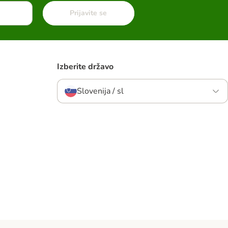
Prijavite se
Izberite državo
Slovenija / sl