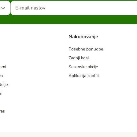
a
Nakupovanje
Posebne ponudbe
Zadnji kosi
dami
Sezonske akcije
ča
Aplikacija zoohit
telje
am
vas