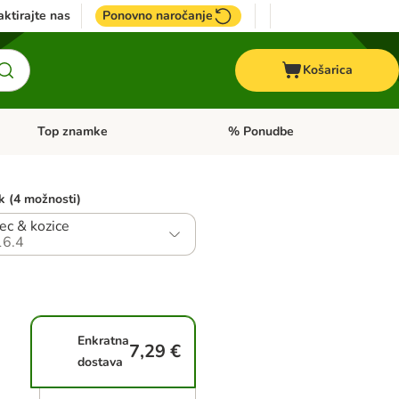
ktirajte nas
Ponovno naročanje
Košarica
Top znamke
% Ponudbe
Odprite meni kategorij: Dietna hrana
Odprite meni kategorij: Top znam
ek (4 možnosti)
ec & kozice
6.4
Enkratna
7,29 €
dostava