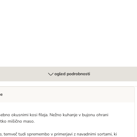
ogled podrobnosti
ne
sebno okusnimi kosi fileja. Nežno kuhanje v bujonu ohrani
itko mišično maso.
e, temveč tudi spremembo v primerjavi z navadnimi sortami, ki