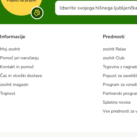
Popust ob prijavi!
Izberite svojega hišnega ljubljenčk
Informacije
Prednosti
Moj zoohit
zoohit Relax
Pomoč pri naročanju
zoohit Club
Kontakt in pomoč
Trgovina z nagra
Čas in stroški dostave
Popust za zavetiš
zoohit magazin
Program za vzredi
Trajnost
Partnerski progr
Spletne novice
Vse prednosti za 