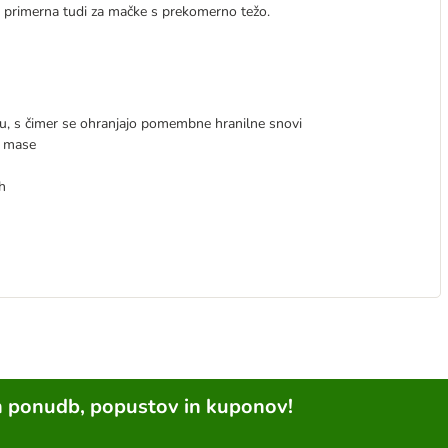
e primerna tudi za mačke s prekomerno težo.
onu, s čimer se ohranjajo pomembne hranilne snovi
e mase
h
h ponudb, popustov in kuponov!