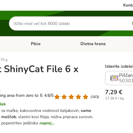
Konta
Iskanje
izdelkov
Ptice
Dietna hrana
orij: Mačke
Odprite meni kategorij: Male živali
Odprite meni kategorij: Ptice
 70 g
 ShinyCat File 6 x
Izberite izdel
Piščan
50301
e
7,29 €
ting area from zero to 5: 4.6/5
(
163
)
17,36 € / kg
lek
 za mačke, kakovostna vsebnost beljakovin,
samo
i maščob
, slastni kosi fileja, nežna priprava surovin,
 popestritev jedilnika
naprej...