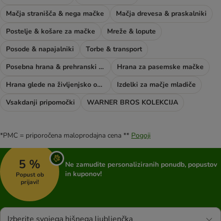
Mačja stranišča & nega mačke
Mačja drevesa & praskalniki
Postelje & košare za mačke
Mreže & lopute
Posode & napajalniki
Torbe & transport
Posebna hrana & prehranski dodatki
Hrana za pasemske mačke
Hrana glede na življenjsko obdobje mačke
Izdelki za mačje mladiče
Vsakdanji pripomočki
WARNER BROS KOLEKCIJA
*PMC = priporočena maloprodajna cena **
Pogoji
5 %
Ne zamudite personaliziranih ponudb, popustov
in kuponov!
Popust ob
prijavi!
Izberite svojega hišnega ljubljenčka