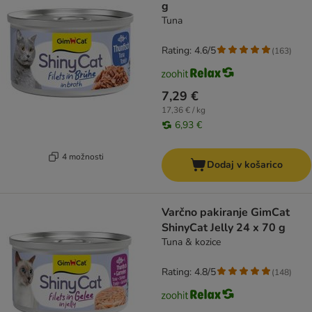
g
Tuna
Rating: 4.6/5
(
163
)
7,29 €
17,36 € / kg
6,93 €
4 možnosti
Dodaj v košarico
Varčno pakiranje GimCat
ShinyCat Jelly 24 x 70 g
Tuna & kozice
Rating: 4.8/5
(
148
)