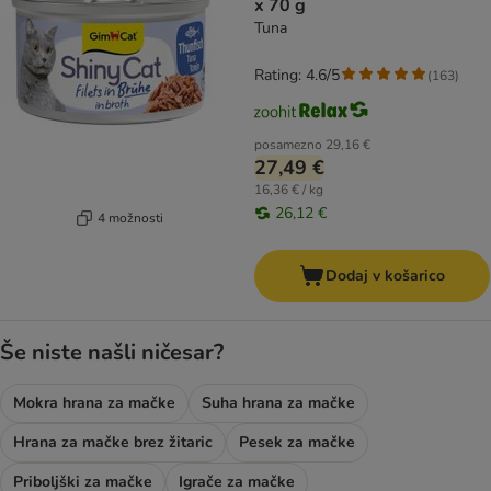
x 70 g
Tuna
Rating: 4.6/5
(
163
)
posamezno
29,16 €
27,49 €
16,36 € / kg
26,12 €
4 možnosti
Dodaj v košarico
Še niste našli ničesar?
Mokra hrana za mačke
Suha hrana za mačke
Hrana za mačke brez žitaric
Pesek za mačke
Priboljški za mačke
Igrače za mačke