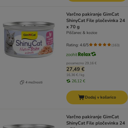
Varčno pakiranje GimCat
ShinyCat File pločevinka 24
x 70 g
Piščanec & kozice
Rating: 4.6/5
(
163
)
posamezno
29,16 €
27,49 €
16,36 € / kg
26,12 €
4 možnosti
Dodaj v košarico
Varčno pakiranje GimCat
ShinyCat File pločevinka 24