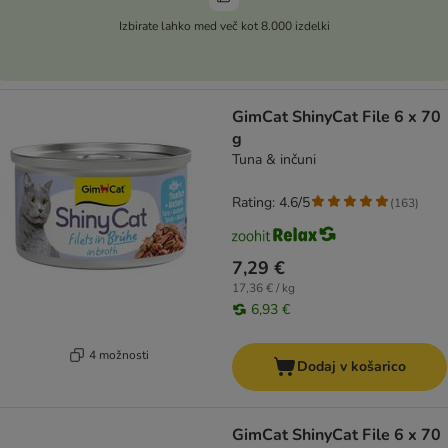
Izbirate lahko med več kot 8.000 izdelki
GimCat ShinyCat File 6 x 70
g
Tuna & inčuni
Rating: 4.6/5
(
163
)
7,29 €
17,36 € / kg
6,93 €
4 možnosti
Dodaj v košarico
GimCat ShinyCat File 6 x 70