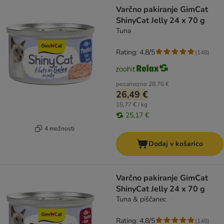
product items have been changed
Varčno pakiranje GimCat
ShinyCat Jelly 24 x 70 g
Tuna
Rating: 4.8/5
(
148
)
posamezno
28,76 €
26,49 €
15,77 € / kg
25,17 €
4 možnosti
Dodaj v košarico
Varčno pakiranje GimCat
ShinyCat Jelly 24 x 70 g
Tuna & piščanec
Rating: 4.8/5
(
148
)