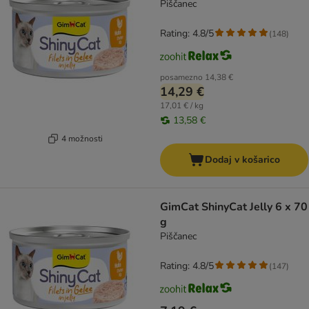
Piščanec
Rating: 4.8/5
(
148
)
posamezno
14,38 €
14,29 €
17,01 € / kg
13,58 €
4 možnosti
Dodaj v košarico
GimCat ShinyCat Jelly 6 x 70
g
Piščanec
Rating: 4.8/5
(
147
)