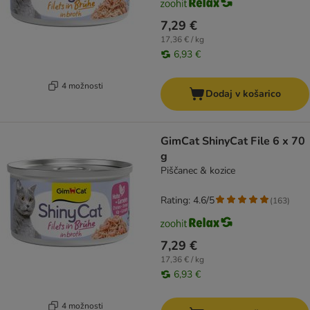
7,29 €
17,36 € / kg
6,93 €
4 možnosti
Dodaj v košarico
GimCat ShinyCat File 6 x 70
g
Piščanec & kozice
Rating: 4.6/5
(
163
)
7,29 €
17,36 € / kg
6,93 €
4 možnosti