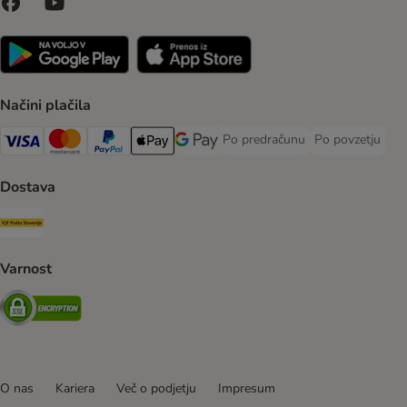
Načini plačila
Po predračunu
Po povzetju
Po predračunu Payment Method
Po povzetju Pa
Visa Payment Method
MasterCard Payment Method
PayPal Payment Method
Apple Pay Payment Method
Google pay Payment Method
Dostava
Pošta Slovenije Shipping Method
Varnost
Security
O nas
Kariera
Več o podjetju
Impresum