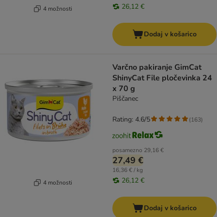
26,12 €
4 možnosti
Dodaj v košarico
Varčno pakiranje GimCat
ShinyCat File pločevinka 24
x 70 g
Piščanec
Rating: 4.6/5
(
163
)
posamezno
29,16 €
27,49 €
16,36 € / kg
26,12 €
4 možnosti
Dodaj v košarico