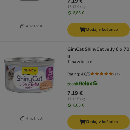
7,19 €
17,12 € / kg
6,83 €
4 možnosti
Dodaj v košarico
GimCat ShinyCat Jelly 6 x 70
g
Tuna & kozice
Rating: 4.8/5
(
147
)
7,19 €
17,12 € / kg
6,83 €
4 možnosti
Dodaj v košarico