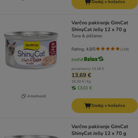
Dodaj v košarico
Varčno pakiranje GimCat
ShinyCat Jelly 12 x 70 g
Tuna & piščanec
Rating: 4.8/5
(
148
)
posamezno
14,38 €
13,69 €
16,30 € / kg
13,01 €
4 možnosti
Dodaj v košarico
Varčno pakiranje GimCat
ShinyCat Jelly 12 x 70 g