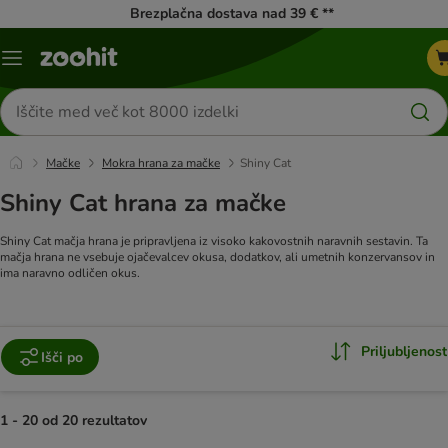
Brezplačna dostava nad 39 € **
Meni
kataloga
Iskanje
izdelkov
Mačke
Mokra hrana za mačke
Shiny Cat
Shiny Cat hrana za mačke
Shiny Cat mačja hrana je pripravljena iz visoko kakovostnih naravnih sestavin. Ta
mačja hrana ne vsebuje ojačevalcev okusa, dodatkov, ali umetnih konzervansov in
ima naravno odličen okus.
Priljubljenost
Išči po
1 - 20 od 20 rezultatov