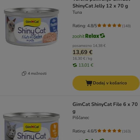
ShinyCat Jelly 12 x 70 g
Tuna
Rating: 4.8/5
(
148
)
posamezno
14,38 €
13,69 €
16,30 € / kg
13,01 €
4 možnosti
Dodaj v košarico
GimCat ShinyCat File 6 x 70
g
Piščanec
Rating: 4.6/5
(
163
)