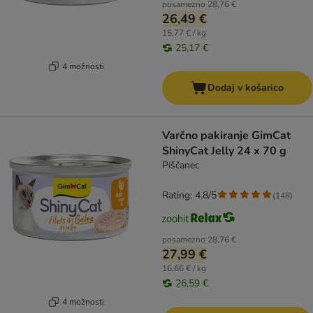
posamezno
28,76 €
26,49 €
15,77 € / kg
25,17 €
4 možnosti
Dodaj v košarico
Varčno pakiranje GimCat
ShinyCat Jelly 24 x 70 g
Piščanec
Rating: 4.8/5
(
148
)
posamezno
28,76 €
27,99 €
16,66 € / kg
26,59 €
4 možnosti