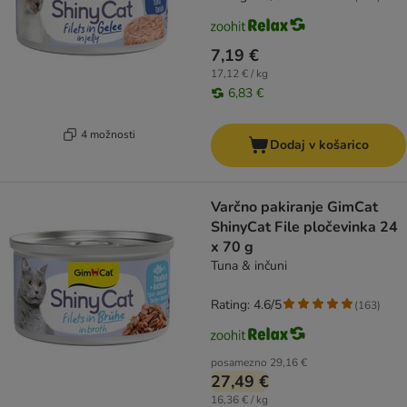
7,19 €
17,12 € / kg
6,83 €
4 možnosti
Dodaj v košarico
Varčno pakiranje GimCat
ShinyCat File pločevinka 24
x 70 g
Tuna & inčuni
Rating: 4.6/5
(
163
)
posamezno
29,16 €
27,49 €
16,36 € / kg