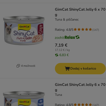
GimCat ShinyCat Jelly 6 x 70
g
Tuna & piščanec
Rating: 4.8/5
(
147
)
7,19 €
17,12 € / kg
6,83 €
4 možnosti
Dodaj v košarico
GimCat ShinyCat Jelly 6 x 70
g
Tuna
Rating: 4.8/5
(
147
)