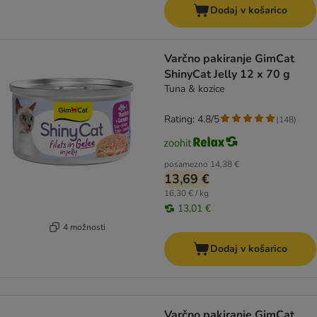
Dodaj v košarico
Varčno pakiranje GimCat
ShinyCat Jelly 12 x 70 g
Tuna & kozice
Rating: 4.8/5
(
148
)
posamezno
14,38 €
13,69 €
16,30 € / kg
13,01 €
4 možnosti
Dodaj v košarico
Varčno pakiranje GimCat