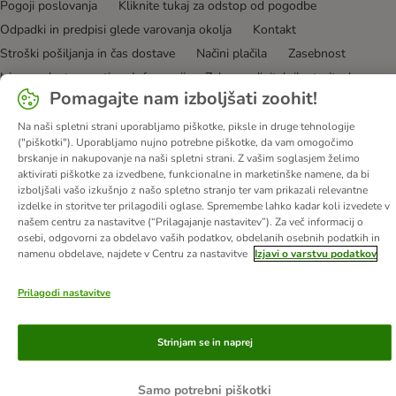
Pogoji poslovanja
Kliknite tukaj za odstop od pogodbe
Odpadki in predpisi glede varovanja okolja
Kontakt
Stroški pošiljanja in čas dostave
Načini plačila
Zasebnost
Izjava o dostopnosti
Informacije – Zakon o digitalnih storitvah
Pomagajte nam izboljšati zoohit!
© zooplus SE
2026
Na naši spletni strani uporabljamo piškotke, piksle in druge tehnologije
("piškotki"). Uporabljamo nujno potrebne piškotke, da vam omogočimo
brskanje in nakupovanje na naši spletni strani. Z vašim soglasjem želimo
aktivirati piškotke za izvedbene, funkcionalne in marketinške namene, da bi
izboljšali vašo izkušnjo z našo spletno stranjo ter vam prikazali relevantne
izdelke in storitve ter prilagodili oglase. Spremembe lahko kadar koli izvedete v
našem centru za nastavitve (“Prilagajanje nastavitev”). Za več informacij o
osebi, odgovorni za obdelavo vaših podatkov, obdelanih osebnih podatkih in
namenu obdelave, najdete v Centru za nastavitve
Izjavi o varstvu podatkov
Prilagodi nastavitve
Strinjam se in naprej
Samo potrebni piškotki