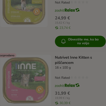
Not Rated
24,99 €
15,62 € / kg
23,74 €
Obvestite me, ko bo
na voljo
azprodano
Nutrivet Inne Kitten s
piščancem
16 x 100 g
Not Rated
31,99 €
19,99 € / kg
30,39 €