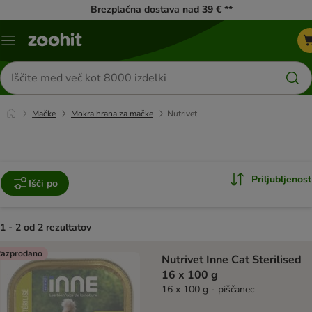
Brezplačna dostava nad 39 € **
Meni
kataloga
Iskanje
izdelkov
Mačke
Mokra hrana za mačke
Nutrivet
Priljubljenost
Išči po
1 - 2 od 2 rezultatov
product items have been changed
azprodano
Nutrivet Inne Cat Sterilised
16 x 100 g
16 x 100 g - piščanec