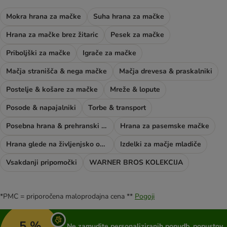
Mokra hrana za mačke
Suha hrana za mačke
Hrana za mačke brez žitaric
Pesek za mačke
Priboljški za mačke
Igrače za mačke
Mačja stranišča & nega mačke
Mačja drevesa & praskalniki
Postelje & košare za mačke
Mreže & lopute
Posode & napajalniki
Torbe & transport
Posebna hrana & prehranski dodatki
Hrana za pasemske mačke
Hrana glede na življenjsko obdobje mačke
Izdelki za mačje mladiče
Vsakdanji pripomočki
WARNER BROS KOLEKCIJA
*PMC = priporočena maloprodajna cena **
Pogoji
5 %
Ne zamudite personaliziranih ponudb, popustov