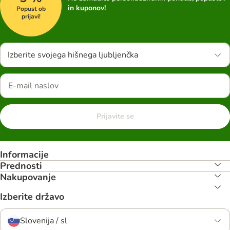
in kuponov!
Popust ob
prijavi!
Izberite svojega hišnega ljubljenčka
Prijavite se
Informacije
Prednosti
Nakupovanje
Izberite državo
Slovenija / sl