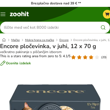
Brezplačna dostava nad 39 € **
Meni
kataloga
Iskanje
izdelkov
Mačke
Mokra hrana za mačke
Encore
Encore pločevinka, v juhi, 1
Encore pločevinka, v juhi, 12 x 70 g
večkratno pakiranje s piščančjim izborom
This is a stars rating area from zero to 5: 4.1/5
(
20
)
Ocenite izdelek