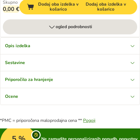
Skupno
Dodaj oba izdelka v
Dodaj oba izdelka v
0,00 €
košarico
košarico
ogled podrobnosti
Opis izdelka
Sestavine
Priporočilo za hranjenje
Ocene
*PMC = priporočena maloprodajna cena **
Pogoji
5 %
Ne zamudite personaliziranih ponudb, popustov