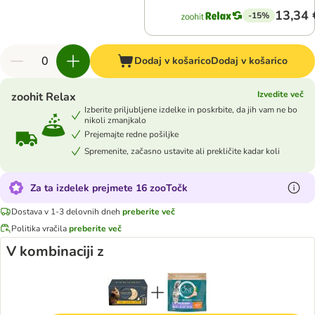
13,34 
-15%
Dodaj v košarico
Dodaj v košarico
Izvedite več
zoohit Relax
Izberite priljubljene izdelke in poskrbite, da jih vam ne bo
nikoli zmanjkalo
Prejemajte redne pošiljke
Spremenite, začasno ustavite ali prekličite kadar koli
Za ta izdelek prejmete 16 zooTočk
Dostava v 1-3 delovnih dneh
preberite več
Politika vračila
preberite več
V kombinaciji z