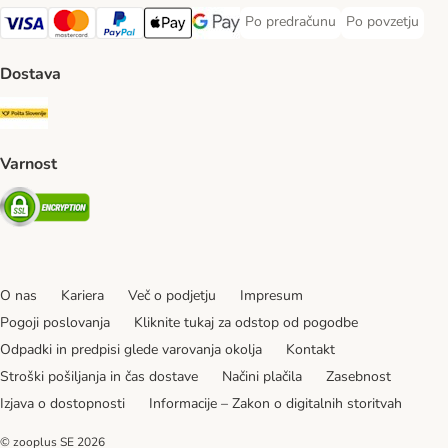
Po predračunu
Po povzetju
Po predračunu Payment Method
Po povzetju Pa
Visa Payment Method
MasterCard Payment Method
PayPal Payment Method
Apple Pay Payment Method
Google pay Payment Method
Dostava
Pošta Slovenije Shipping Method
Varnost
Security
O nas
Kariera
Več o podjetju
Impresum
Pogoji poslovanja
Kliknite tukaj za odstop od pogodbe
Odpadki in predpisi glede varovanja okolja
Kontakt
Stroški pošiljanja in čas dostave
Načini plačila
Zasebnost
Izjava o dostopnosti
Informacije – Zakon o digitalnih storitvah
© zooplus SE
2026