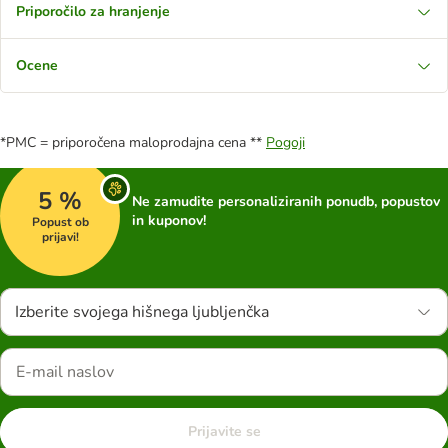
Priporočilo za hranjenje
Ocene
*PMC = priporočena maloprodajna cena **
Pogoji
5 %
Ne zamudite personaliziranih ponudb, popustov
in kuponov!
Popust ob
prijavi!
Izberite svojega hišnega ljubljenčka
Prijavite se