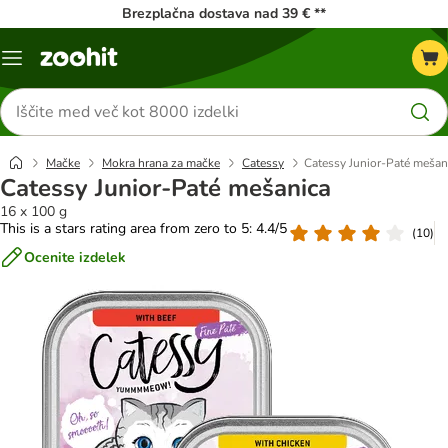
Brezplačna dostava nad 39 € **
Meni
kataloga
Iskanje
izdelkov
Mačke
Mokra hrana za mačke
Catessy
Catessy Junior-Paté mešan
Catessy Junior-Paté mešanica
16 x 100 g
This is a stars rating area from zero to 5: 4.4/5
(
10
)
Ocenite izdelek