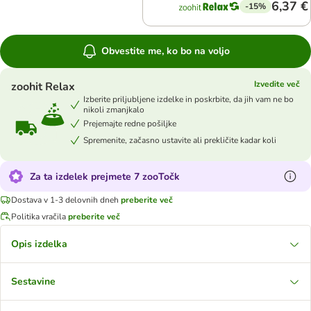
6,37 €
-15%
Obvestite me, ko bo na voljo
Izvedite več
zoohit Relax
Izberite priljubljene izdelke in poskrbite, da jih vam ne bo
nikoli zmanjkalo
Prejemajte redne pošiljke
Spremenite, začasno ustavite ali prekličite kadar koli
Za ta izdelek prejmete 7 zooTočk
Dostava v 1-3 delovnih dneh
preberite več
Politika vračila
preberite več
Opis izdelka
Sestavine