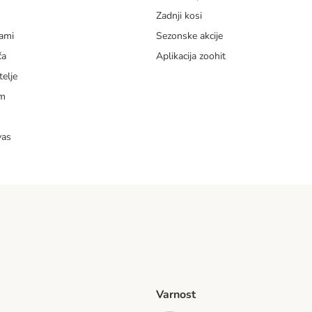
Zadnji kosi
dami
Sezonske akcije
ča
Aplikacija zoohit
telje
am
vas
Varnost