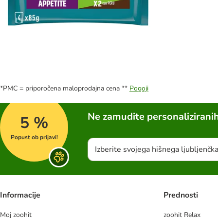
*PMC = priporočena maloprodajna cena **
Pogoji
Ne zamudite personalizirani
5 %
Popust ob prijavi!
Izberite svojega hišnega ljubljenčk
Informacije
Prednosti
Moj zoohit
zoohit Relax