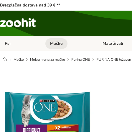
Brezplačna dostava nad 39 € **
Psi
Mačke
Male živali
Odprite meni kategorij: Psi
Odprite meni kateg
Mačke
Mokra hrana za mačke
Purina ONE
PURINA ONE težaven a