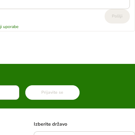
Pošlji
ji uporabe
Prijavite se
Izberite državo