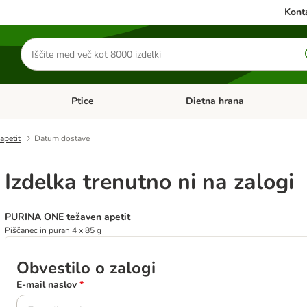
Konta
Iskanje
izdelkov
Ptice
Dietna hrana
orij: Mačke
Odprite meni kategorij: Male živali
Odprite meni kategorij: Ptice
petit
Datum dostave
Izdelka trenutno ni na zalogi
PURINA ONE težaven apetit
Piščanec in puran 4 x 85 g
Obvestilo o zalogi
E-mail naslov
*