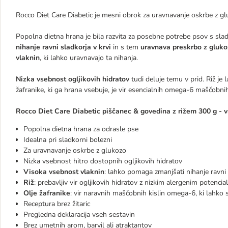
Rocco Diet Care Diabetic je mesni obrok za uravnavanje oskrbe z gl
Popolna dietna hrana je bila razvita za posebne potrebe psov s sl
nihanje ravni sladkorja v krvi
in ​​s tem
uravnava preskrbo z gluk
vlaknin
, ki lahko uravnavajo ta nihanja.
Nizka vsebnost ogljikovih hidratov
tudi deluje temu v prid. Riž je l
žafranike, ki ga hrana vsebuje, je vir esencialnih omega-6 maščobnih 
Rocco Diet Care Diabetic piščanec & govedina z rižem 300 g - v
Popolna dietna hrana za odrasle pse
Idealna pri sladkorni bolezni
Za uravnavanje oskrbe z glukozo
Nizka vsebnost hitro dostopnih ogljikovih hidratov
Visoka vsebnost vlaknin
: lahko pomaga zmanjšati nihanje ravni 
Riž
: prebavljiv vir ogljikovih hidratov z nizkim alergenim potenci
Olje žafranike
: vir naravnih maščobnih kislin omega-6, ki lahko 
Receptura brez žitaric
Pregledna deklaracija vseh sestavin
Brez umetnih arom, barvil ali atraktantov