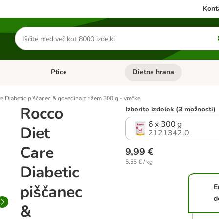
Konta
Iskanje
izdelkov
Ptice
Dietna hrana
orij: Mačke
Odprite meni kategorij: Male živali
Odprite meni kategorij: Ptice
e Diabetic piščanec & govedina z rižem 300 g - vrečke
Rocco
Izberite izdelek (3 možnosti)
6 x 300 g
Diet
2121342.0
Care
9,99 €
5,55 € / kg
Diabetic
piščanec
E
d
&