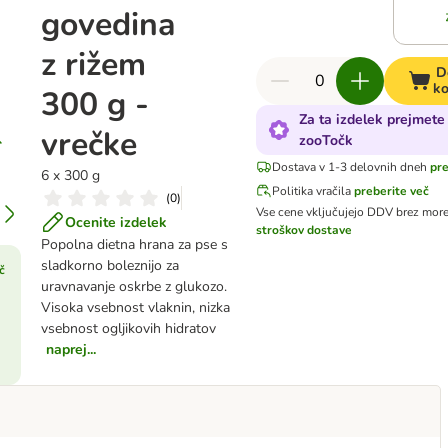
govedina
z rižem
D
ko
300 g -
Za ta izdelek prejmete
vrečke
zooTočk
Dostava v 1-3 delovnih dneh
pre
6 x 300 g
Politika vračila
preberite več
(
0
)
Vse cene vključujejo DDV
brez more
Ocenite izdelek
stroškov dostave
Popolna dietna hrana za pse s
sladkorno boleznijo za
č
uravnavanje oskrbe z glukozo.
Visoka vsebnost vlaknin, nizka
vsebnost ogljikovih hidratov
naprej...