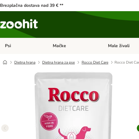
Brezplačna dostava nad 39 € **
Psi
Mačke
Male živali
Odprite meni kategorij: Psi
Odprite meni kateg
Dietna hrana
Dietna hrana za pse
Rocco Diet Care
Rocco Diet Car