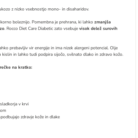
ukozo z nizko vsebnostjo mono- in disaharidov.
adkorno boleznijo. Pomembna je prehrana, ki lahko
zmanjša
ozo
. Rocco Diet Care Diabetic zato vsebuje
visok delež surovih
ahko prebavljiv vir energije in ima nizek alergeni potencial. Olje
kislin in lahko tudi podpira sijočo, svilnato dlako in zdravo kožo.
rečke na kratko:
sladkorja v krvi
alom
spodbujajo zdravje kože in dlake