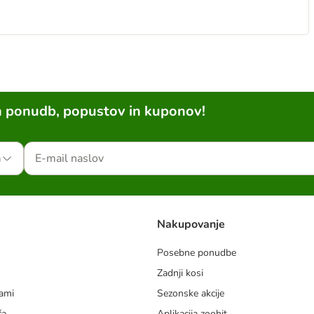
h ponudb, popustov in kuponov!
a
Nakupovanje
Posebne ponudbe
Zadnji kosi
dami
Sezonske akcije
ča
Aplikacija zoohit