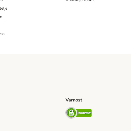
telje
am
vas
Varnost
venije Shipping Method
Security