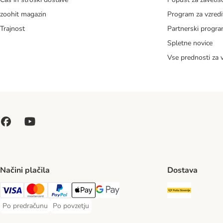
zoohit magazin
Program za vzredi
Trajnost
Partnerski progr
Spletne novice
Vse prednosti za 
Načini plačila
Dostava
Pošta Slo
Visa Payment Method
MasterCard Payment Method
PayPal Payment Method
Apple Pay Payment Method
Google pay Payment Method
Po predračunu
Po povzetju
Po predračunu Payment Method
Po povzetju Payment Method