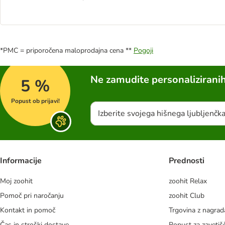
*PMC = priporočena maloprodajna cena **
Pogoji
Ne zamudite personalizirani
5 %
Popust ob prijavi!
Izberite svojega hišnega ljubljenčk
Informacije
Prednosti
Moj zoohit
zoohit Relax
Pomoč pri naročanju
zoohit Club
Kontakt in pomoč
Trgovina z nagra
Čas in stroški dostave
Popust za zavetiš