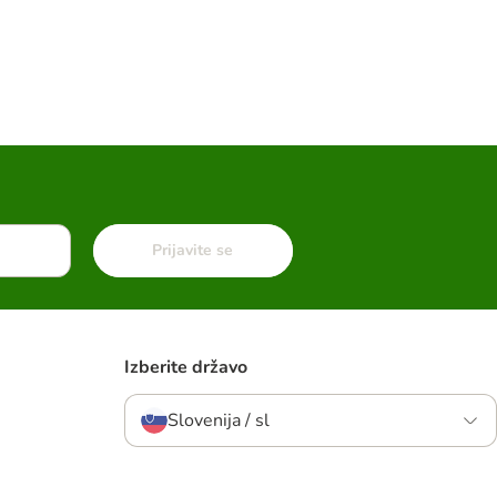
Prijavite se
Izberite državo
Slovenija / sl