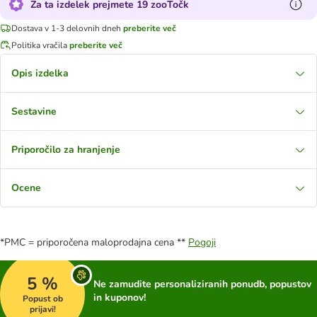
Za ta izdelek prejmete 19 zooTočk
Dostava v 1-3 delovnih dneh
preberite več
Politika vračila
preberite več
Opis izdelka
Sestavine
Priporočilo za hranjenje
Ocene
*PMC = priporočena maloprodajna cena **
Pogoji
5 %
Ne zamudite personaliziranih ponudb, popustov
in kuponov!
Popust ob
prijavi!