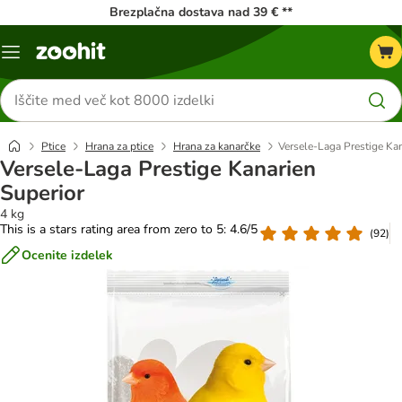
Brezplačna dostava nad 39 € **
Meni
kataloga
Iskanje
izdelkov
Ptice
Hrana za ptice
Hrana za kanarčke
Versele-Laga Prestige Kan
Versele-Laga Prestige Kanarien
Superior
4 kg
This is a stars rating area from zero to 5: 4.6/5
(
92
)
Ocenite izdelek