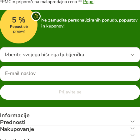
*PMC = priporočena maloprodajna cena **
Pogoji
5 %
Ne zamudite personaliziranih ponudb, popustov
in kuponov!
Popust ob
prijavi!
Izberite svojega hišnega ljubljenčka
Prijavite se
Informacije
Prednosti
Nakupovanje