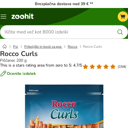
Brezplačna dostava nad 39 € **
Meni
kataloga
Iskanje
izdelkov
Psi
Priboljški in kosti za pse
Rocco
Rocco Curls
Rocco Curls
Piščanec 200 g
This is a stars rating area from zero to 5: 4.7/5
(
154
)
Ocenite izdelek