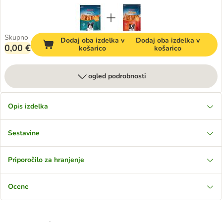
Skupno
Dodaj oba izdelka v
Dodaj oba izdelka v
0,00 €
košarico
košarico
ogled podrobnosti
Opis izdelka
Sestavine
Priporočilo za hranjenje
Ocene