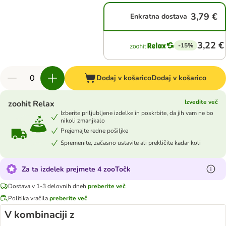
3,79 €
Enkratna dostava
3,22 €
-15%
Dodaj v košarico
Dodaj v košarico
Izvedite več
zoohit Relax
Izberite priljubljene izdelke in poskrbite, da jih vam ne bo
nikoli zmanjkalo
Prejemajte redne pošiljke
Spremenite, začasno ustavite ali prekličite kadar koli
Za ta izdelek prejmete 4 zooTočk
Dostava v 1-3 delovnih dneh
preberite več
Politika vračila
preberite več
V kombinaciji z