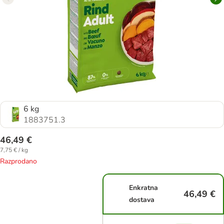
6 kg
1883751.3
46,49 €
7,75 € / kg
Razprodano
Enkratna
46,49 €
dostava