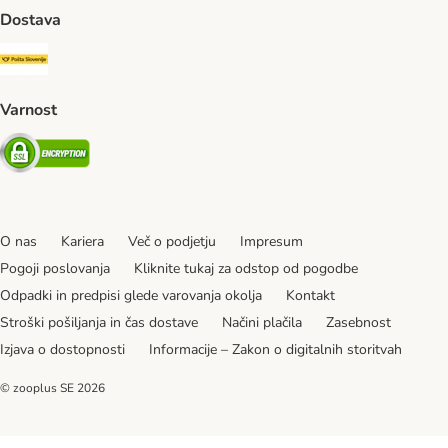
Dostava
Pošta Slovenije Shipping Method
Varnost
Security
O nas
Kariera
Več o podjetju
Impresum
Pogoji poslovanja
Kliknite tukaj za odstop od pogodbe
Odpadki in predpisi glede varovanja okolja
Kontakt
Stroški pošiljanja in čas dostave
Načini plačila
Zasebnost
Izjava o dostopnosti
Informacije – Zakon o digitalnih storitvah
© zooplus SE
2026