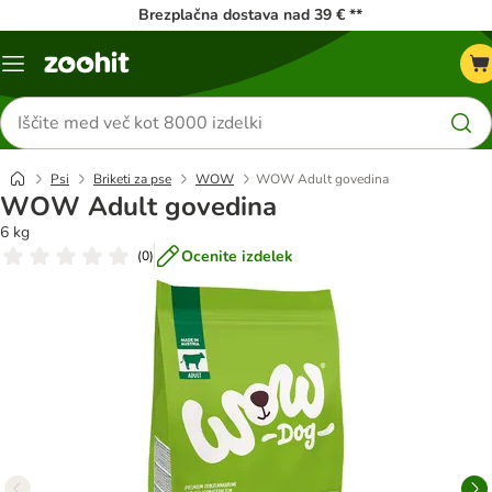
Brezplačna dostava nad 39 € **
Meni
kataloga
Iskanje
izdelkov
Psi
Briketi za pse
WOW
WOW Adult govedina
WOW Adult govedina
6 kg
Ocenite izdelek
(
0
)