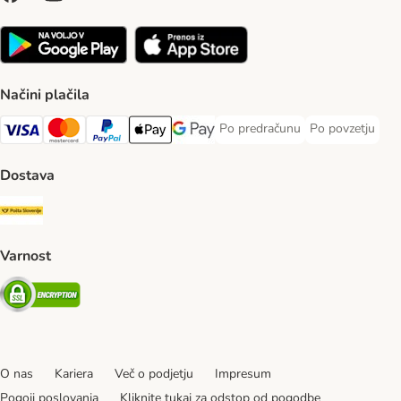
Načini plačila
Po predračunu
Po povzetju
Po predračunu Payment Method
Po povzetju Pa
Visa Payment Method
MasterCard Payment Method
PayPal Payment Method
Apple Pay Payment Method
Google pay Payment Method
Dostava
Pošta Slovenije Shipping Method
Varnost
Security
O nas
Kariera
Več o podjetju
Impresum
Pogoji poslovanja
Kliknite tukaj za odstop od pogodbe