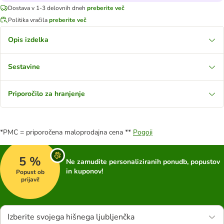
Dostava v 1-3 delovnih dneh
preberite več
Politika vračila
preberite več
Opis izdelka
Sestavine
Priporočilo za hranjenje
*PMC = priporočena maloprodajna cena **
Pogoji
5 %
Ne zamudite personaliziranih ponudb, popustov
in kuponov!
Popust ob
prijavi!
Izberite svojega hišnega ljubljenčka