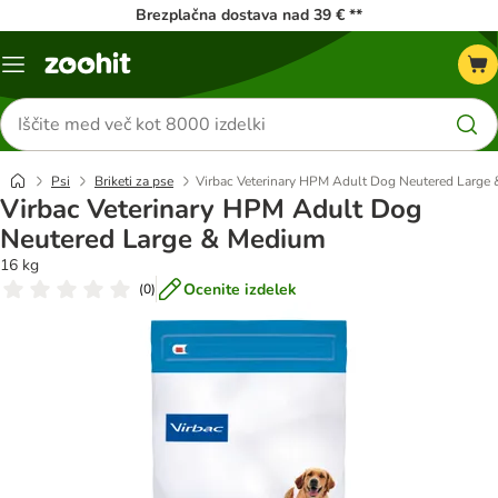
Brezplačna dostava nad 39 € **
Meni
kataloga
Iskanje
izdelkov
Psi
Briketi za pse
Virbac Veterinary HPM Adult Dog Neutered Large
Virbac Veterinary HPM Adult Dog
Neutered Large & Medium
16 kg
Ocenite izdelek
(
0
)