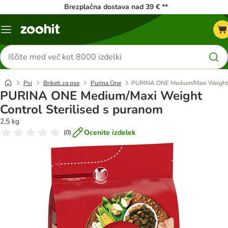
Brezplačna dostava nad 39 € **
Meni
kataloga
Iskanje
izdelkov
Psi
Briketi za pse
Purina One
PURINA ONE Medium/Maxi Weight C
PURINA ONE Medium/Maxi Weight
Control Sterilised s puranom
2,5 kg
Ocenite izdelek
(
0
)