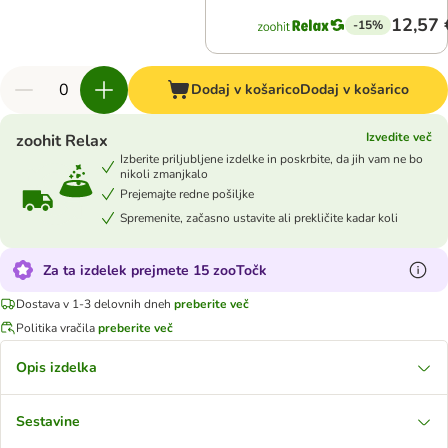
12,57 
-15%
Dodaj v košarico
Dodaj v košarico
Izvedite več
zoohit Relax
Izberite priljubljene izdelke in poskrbite, da jih vam ne bo
nikoli zmanjkalo
Prejemajte redne pošiljke
Spremenite, začasno ustavite ali prekličite kadar koli
Za ta izdelek prejmete 15 zooTočk
Dostava v 1-3 delovnih dneh
preberite več
Politika vračila
preberite več
Opis izdelka
Sestavine