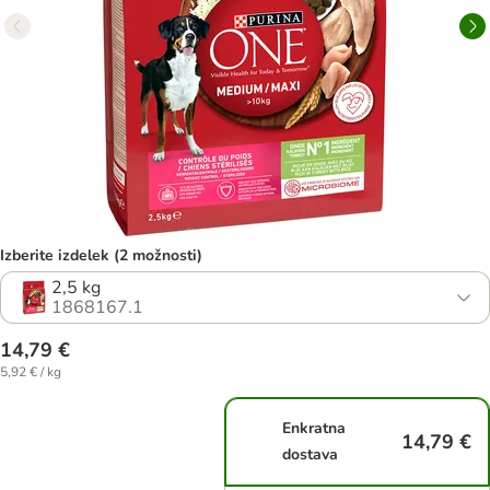
Izberite izdelek (2 možnosti)
2,5 kg
1868167.1
14,79 €
5,92 € / kg
Enkratna
14,79 €
dostava