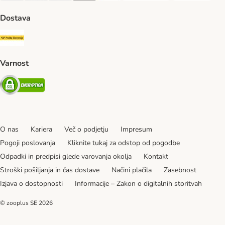
Dostava
Pošta Slovenije Shipping Method
Varnost
Security
O nas
Kariera
Več o podjetju
Impresum
Pogoji poslovanja
Kliknite tukaj za odstop od pogodbe
Odpadki in predpisi glede varovanja okolja
Kontakt
Stroški pošiljanja in čas dostave
Načini plačila
Zasebnost
Izjava o dostopnosti
Informacije – Zakon o digitalnih storitvah
© zooplus SE
2026