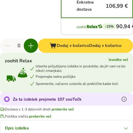
Enkratna
106,99 €
dostava
90,94 
-15%
Dodaj v košarico
Dodaj v košarico
Izvedite več
zoohit Relax
Izberite priljubljene izdelke in poskrbite, da jih vam ne bo
nikoli zmanjkalo
Prejemajte redne pošiljke
Spremenite, začasno ustavite ali prekličite kadar koli
Za ta izdelek prejmete 107 zooTočk
Dostava v 1-3 delovnih dneh
preberite več
Politika vračila
preberite več
Opis izdelka