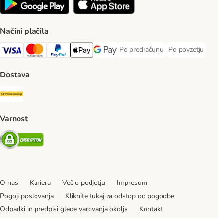
Načini plačila
Po predračunu
Po povzetju
Po predračunu Payment Method
Po povzetju Pa
Visa Payment Method
MasterCard Payment Method
PayPal Payment Method
Apple Pay Payment Method
Google pay Payment Method
Dostava
Pošta Slovenije Shipping Method
Varnost
Security
O nas
Kariera
Več o podjetju
Impresum
Pogoji poslovanja
Kliknite tukaj za odstop od pogodbe
Odpadki in predpisi glede varovanja okolja
Kontakt