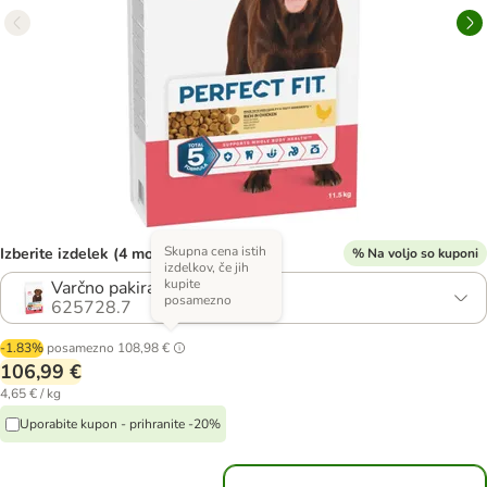
Skupna cena istih
Izberite izdelek (4 možnosti)
% Na voljo so kuponi
izdelkov, če jih
kupite
Varčno pakiranje: 2 x 11,5 kg
posamezno
625728.7
-1.83%
posamezno
108,98 €
106,99 €
4,65 € / kg
Uporabite kupon - prihranite -20%