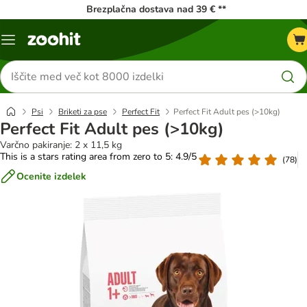
Brezplačna dostava nad 39 € **
Meni
kataloga
Iskanje
izdelkov
Psi
Briketi za pse
Perfect Fit
Perfect Fit Adult pes (>10kg)
Perfect Fit Adult pes (>10kg)
Varčno pakiranje: 2 x 11,5 kg
This is a stars rating area from zero to 5: 4.9/5
(
78
)
Ocenite izdelek