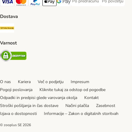
Po predračunu
Po povzetju
Po predračunu Payment Method
Po povzetju Pa
Visa Payment Method
MasterCard Payment Method
PayPal Payment Method
Apple Pay Payment Method
Google pay Payment Method
Dostava
Pošta Slovenije Shipping Method
Varnost
Security
O nas
Kariera
Več o podjetju
Impresum
Pogoji poslovanja
Kliknite tukaj za odstop od pogodbe
Odpadki in predpisi glede varovanja okolja
Kontakt
Stroški pošiljanja in čas dostave
Načini plačila
Zasebnost
Izjava o dostopnosti
Informacije – Zakon o digitalnih storitvah
© zooplus SE
2026