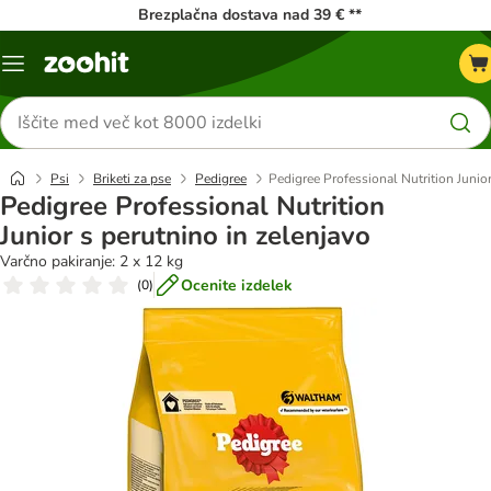
Brezplačna dostava nad 39 € **
Meni
kataloga
Iskanje
izdelkov
Psi
Briketi za pse
Pedigree
Pedigree Professional Nutrition Junior
Pedigree Professional Nutrition
Junior s perutnino in zelenjavo
Varčno pakiranje: 2 x 12 kg
Ocenite izdelek
(
0
)