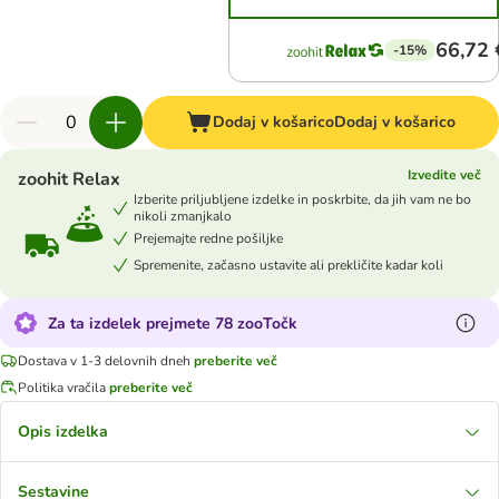
66,72 
-15%
Dodaj v košarico
Dodaj v košarico
Izvedite več
zoohit Relax
Izberite priljubljene izdelke in poskrbite, da jih vam ne bo
nikoli zmanjkalo
Prejemajte redne pošiljke
Spremenite, začasno ustavite ali prekličite kadar koli
Za ta izdelek prejmete 78 zooTočk
Dostava v 1-3 delovnih dneh
preberite več
Politika vračila
preberite več
Opis izdelka
Sestavine