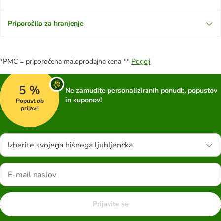
Priporočilo za hranjenje
*PMC = priporočena maloprodajna cena **
Pogoji
5 %
Ne zamudite personaliziranih ponudb, popustov
in kuponov!
Popust ob
prijavi!
Izberite svojega hišnega ljubljenčka
Prijavite se