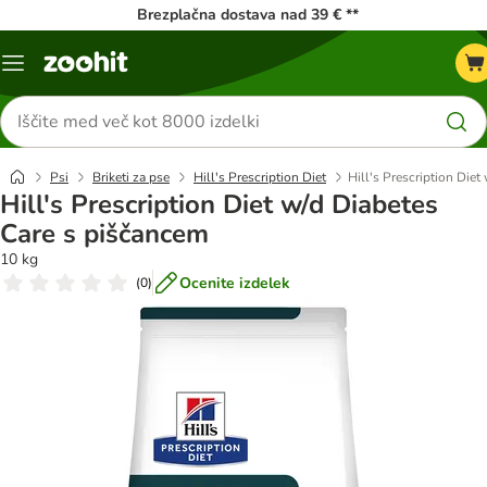
Brezplačna dostava nad 39 € **
Meni
kataloga
Iskanje
izdelkov
Psi
Briketi za pse
Hill's Prescription Diet
Hill's Prescription Die
Hill's Prescription Diet w/d Diabetes
Care s piščancem
10 kg
Ocenite izdelek
(
0
)