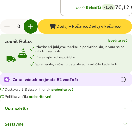
70,12 
-15%
Dodaj v košarico
Dodaj v košarico
Izvedite več
zoohit Relax
Izberite priljubljene izdelke in poskrbite, da jih vam ne bo
nikoli zmanjkalo
Prejemajte redne pošiljke
Spremenite, začasno ustavite ali prekličite kadar koli
Za ta izdelek prejmete 82 zooTočk
Dostava v 1-3 delovnih dneh
preberite več
Politika vračila
preberite več
Opis izdelka
Sestavine