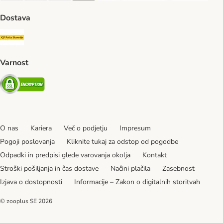
Dostava
Pošta Slovenije Shipping Method
Varnost
Security
O nas
Kariera
Več o podjetju
Impresum
Pogoji poslovanja
Kliknite tukaj za odstop od pogodbe
Odpadki in predpisi glede varovanja okolja
Kontakt
Stroški pošiljanja in čas dostave
Načini plačila
Zasebnost
Izjava o dostopnosti
Informacije – Zakon o digitalnih storitvah
© zooplus SE
2026