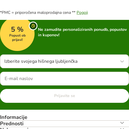
*PMC = priporočena maloprodajna cena **
Pogoji
5 %
Ne zamudite personaliziranih ponudb, popustov
in kuponov!
Popust ob
prijavi!
Izberite svojega hišnega ljubljenčka
Prijavite se
Informacije
Prednosti