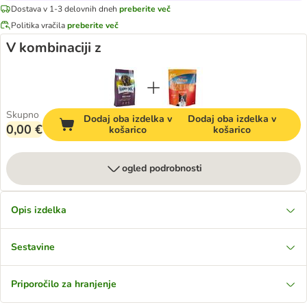
Dostava v 1-3 delovnih dneh
preberite več
Politika vračila
preberite več
V kombinaciji z
Skupno
Dodaj oba izdelka v
Dodaj oba izdelka v
0,00 €
košarico
košarico
ogled podrobnosti
Opis izdelka
Sestavine
Priporočilo za hranjenje