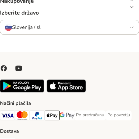
Nakupovanje
Izberite državo
Slovenija / sl
Načini plačila
Po predračunu
Po povzetju
Po predračunu Payment Method
Po povzetju Pa
Visa Payment Method
MasterCard Payment Method
PayPal Payment Method
Apple Pay Payment Method
Google pay Payment Method
Dostava