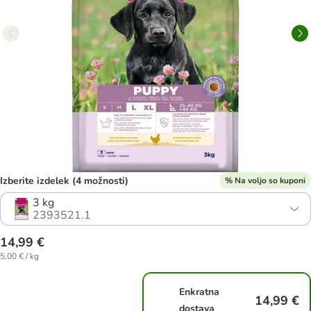
Izberite izdelek (4 možnosti)
% Na voljo so kuponi
3 kg
2393521.1
14,99 €
5,00 € / kg
Enkratna
14,99 €
dostava