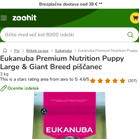
Brezplačna dostava nad 39 € **
Meni
kataloga
Iskanje
izdelkov
Psi
Briketi za pse
Eukanuba
Eukanuba Premium Nutrition Puppy L
Eukanuba Premium Nutrition Puppy
Large & Giant Breed piščanec
3 kg
This is a stars rating area from zero to 5: 4.6/5
(
207
)
Ocenite izdelek