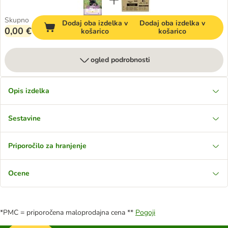
Skupno
Dodaj oba izdelka v
Dodaj oba izdelka v
0,00 €
košarico
košarico
ogled podrobnosti
Opis izdelka
Sestavine
Priporočilo za hranjenje
Ocene
*PMC = priporočena maloprodajna cena **
Pogoji