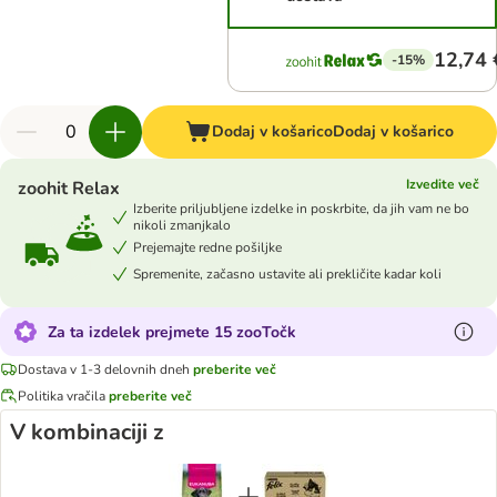
12,74 
-15%
Dodaj v košarico
Dodaj v košarico
Izvedite več
zoohit Relax
Izberite priljubljene izdelke in poskrbite, da jih vam ne bo
nikoli zmanjkalo
Prejemajte redne pošiljke
Spremenite, začasno ustavite ali prekličite kadar koli
Za ta izdelek prejmete 15 zooTočk
Dostava v 1-3 delovnih dneh
preberite več
Politika vračila
preberite več
V kombinaciji z