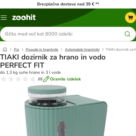
Brezplačna dostava nad 39 € **
Meni
kataloga
Iskanje
izdelkov
Psi
Posode in hranilniki
Avtomatski hranilniki
TIAKI dozirnik za
TIAKI dozirnik za hrano in vodo
PERFECT FIT
do 1,3 kg suhe hrane in 3 l vode
Ocenite izdelek
(
0
)