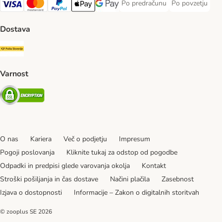
Po predračunu
Po povzetju
Po predračunu Payment Method
Po povzetju Pa
Visa Payment Method
MasterCard Payment Method
PayPal Payment Method
Apple Pay Payment Method
Google pay Payment Method
Dostava
Pošta Slovenije Shipping Method
Varnost
Security
O nas
Kariera
Več o podjetju
Impresum
Pogoji poslovanja
Kliknite tukaj za odstop od pogodbe
Odpadki in predpisi glede varovanja okolja
Kontakt
Stroški pošiljanja in čas dostave
Načini plačila
Zasebnost
Izjava o dostopnosti
Informacije – Zakon o digitalnih storitvah
© zooplus SE
2026