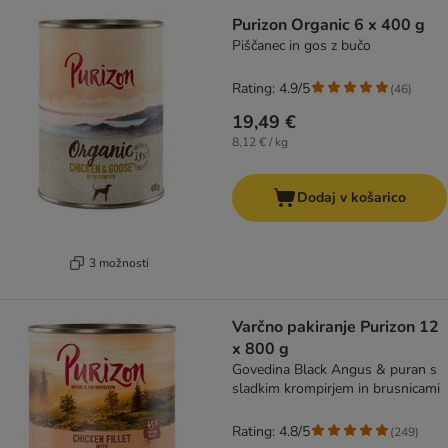
Purizon Organic 6 x 400 g
Piščanec in gos z bučo
Rating: 4.9/5
(
46
)
19,49 €
8,12 € / kg
Dodaj v košarico
3 možnosti
Varčno pakiranje Purizon 12
x 800 g
Govedina Black Angus & puran s
sladkim krompirjem in brusnicami
Rating: 4.8/5
(
249
)