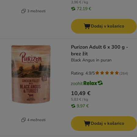
3,96 € / kg
72,19 €
3 možnosti
Dodaj v košarico
Purizon Adult 6 x 300 g -
brez žit
Black Angus in puran
Rating: 4.9/5
(
264
)
10,49 €
5,83 € / kg
9,97 €
4 možnosti
Dodaj v košarico