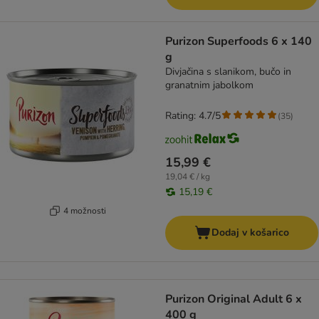
Purizon Superfoods 6 x 140
g
Divjačina s slanikom, bučo in
granatnim jabolkom
Rating: 4.7/5
(
35
)
15,99 €
19,04 € / kg
15,19 €
4 možnosti
Dodaj v košarico
Purizon Original Adult 6 x
400 g