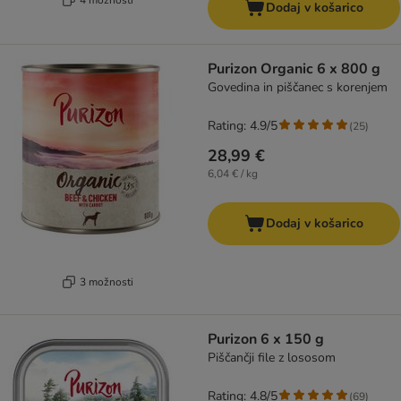
Dodaj v košarico
Purizon Organic 6 x 800 g
Govedina in piščanec s korenjem
Rating: 4.9/5
(
25
)
28,99 €
6,04 € / kg
Dodaj v košarico
3 možnosti
Purizon 6 x 150 g
Piščančji file z lososom
Rating: 4.8/5
(
69
)