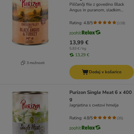
Piščančji file z govedino Black
Angus in puranom, sladkim
krompirjem in brusnicami
Rating: 4.8/5
(
118
)
13,99 €
5,83 € / kg
13,29 €
3 možnosti
Dodaj v košarico
Purizon Single Meat 6 x 400
g
Jagnjetina s cvetovi hmelja
Rating: 4.8/5
(
35
)