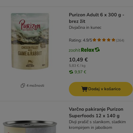
Purizon Adult 6 x 300 g -
brez žit
Divjačina in kunec
Rating: 4.9/5
(
264
)
10,49 €
5,83 € / kg
9,97 €
4 možnosti
Dodaj v košarico
Varčno pakiranje Purizon
Superfoods 12 x 140 g
Divji prašič s slanikom, sladkim
krompirjem in jabolkom