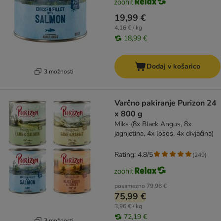
19,99 €
4,16 € / kg
18,99 €
Dodaj v košarico
3 možnosti
Varčno pakiranje Purizon 24
x 800 g
Miks (8x Black Angus, 8x
jagnjetina, 4x losos, 4x divjačina)
Rating: 4.8/5
(
249
)
posamezno
79,96 €
75,99 €
3,96 € / kg
72,19 €
3 možnosti