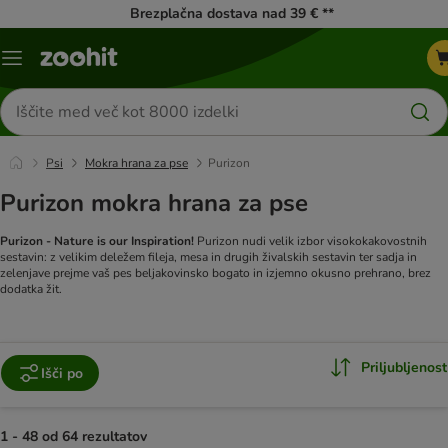
Brezplačna dostava nad 39 € **
Meni
kataloga
Iskanje
izdelkov
Psi
Mokra hrana za pse
Purizon
Purizon mokra hrana za pse
Purizon - Nature is our Inspiration!
Purizon nudi velik izbor visokokakovostnih
sestavin: z velikim deležem fileja, mesa in drugih živalskih sestavin ter sadja in
zelenjave prejme vaš pes beljakovinsko bogato in izjemno okusno prehrano, brez
dodatka žit.
Priljubljenost
Išči po
1 - 48 od 64 rezultatov