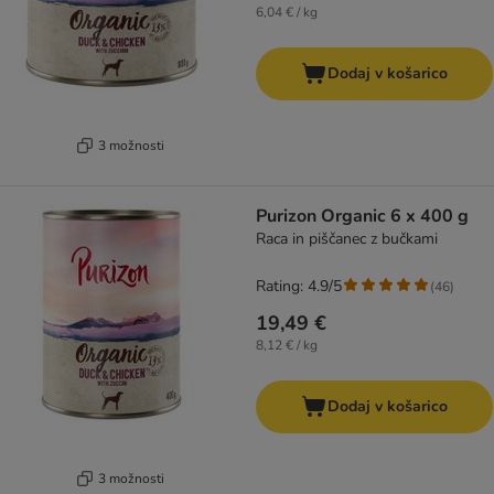
6,04 € / kg
Dodaj v košarico
3 možnosti
Purizon Organic 6 x 400 g
Raca in piščanec z bučkami
Rating: 4.9/5
(
46
)
19,49 €
8,12 € / kg
Dodaj v košarico
3 možnosti