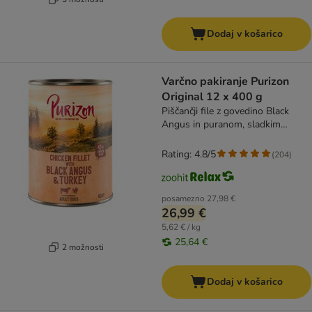
Dodaj v košarico
Varčno pakiranje Purizon
Original 12 x 400 g
Piščančji file z govedino Black
Angus in puranom, sladkim
krompirjem in brusnicami
Rating: 4.8/5
(
204
)
posamezno
27,98 €
26,99 €
5,62 € / kg
25,64 €
2 možnosti
Dodaj v košarico