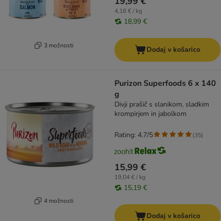
19,99 €
4,16 € / kg
18,99 €
3 možnosti
Dodaj v košarico
Purizon Superfoods 6 x 140
g
Divji prašič s slanikom, sladkim
krompirjem in jabolkom
Rating: 4.7/5
(
35
)
15,99 €
19,04 € / kg
15,19 €
4 možnosti
Dodaj v košarico