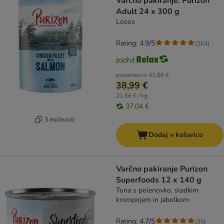
Varčno pakiranje: Purizon
Adult 24 x 300 g
Losos
Rating: 4.9/5
(
264
)
posamezno
41,96 €
38,99 €
21,66 € / kg
37,04 €
3 možnosti
Dodaj v košarico
Varčno pakiranje Purizon
Superfoods 12 x 140 g
Tuna s polenovko, sladkim
krompirjem in jabolkom
Rating: 4.7/5
(
35
)