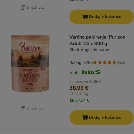
3 možnosti
Dodaj v košarico
Varčno pakiranje: Purizon
Adult 24 x 300 g
Black Angus in puran
Rating: 4.9/5
(
264
)
posamezno
41,96 €
38,99 €
21,66 € / kg
37,04 €
3 možnosti
Dodaj v košarico