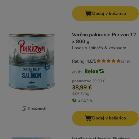
Dodaj v košarico
Varčno pakiranje Purizon 12
x 800 g
Losos s špinačo & kokosom
Rating: 4.8/5
(
249
)
posamezno
39,98 €
38,99 €
4,06 € / kg
37,04 €
3 možnosti
Dodaj v košarico