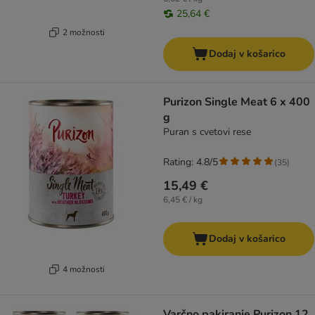
25,64 €
2 možnosti
Dodaj v košarico
Purizon Single Meat 6 x 400
g
Puran s cvetovi rese
Rating: 4.8/5
(
35
)
15,49 €
6,45 € / kg
Dodaj v košarico
4 možnosti
Varčno pakiranje Purizon 12