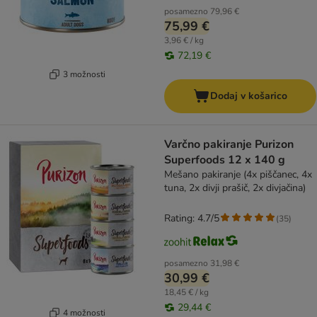
posamezno
79,96 €
75,99 €
3,96 € / kg
72,19 €
3 možnosti
Dodaj v košarico
Varčno pakiranje Purizon
Superfoods 12 x 140 g
Mešano pakiranje (4x piščanec, 4x
tuna, 2x divji prašič, 2x divjačina)
Rating: 4.7/5
(
35
)
posamezno
31,98 €
30,99 €
18,45 € / kg
29,44 €
4 možnosti