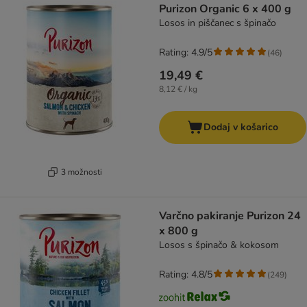
Purizon Organic 6 x 400 g
Losos in piščanec s špinačo
Rating: 4.9/5
(
46
)
19,49 €
8,12 € / kg
Dodaj v košarico
3 možnosti
Varčno pakiranje Purizon 24
x 800 g
Losos s špinačo & kokosom
Rating: 4.8/5
(
249
)