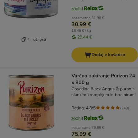
posamezno
31,98 €
30,99 €
18,45 € / kg
29,44 €
4 možnosti
Dodaj v košarico
Varčno pakiranje Purizon 24
x 800 g
Govedina Black Angus & puran s
sladkim krompirjem in brusnicami
Rating: 4.8/5
(
249
)
posamezno
79,96 €
75,99 €