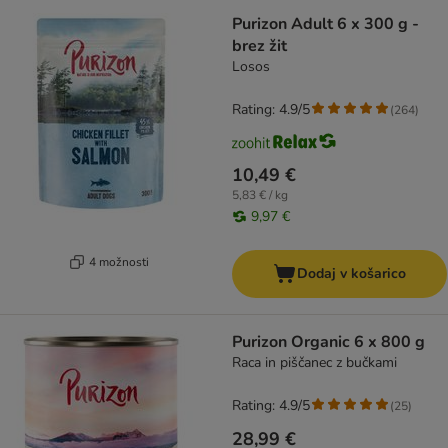
Purizon Adult 6 x 300 g -
brez žit
Losos
Rating: 4.9/5
(
264
)
10,49 €
5,83 € / kg
9,97 €
4 možnosti
Dodaj v košarico
Purizon Organic 6 x 800 g
Raca in piščanec z bučkami
Rating: 4.9/5
(
25
)
28,99 €