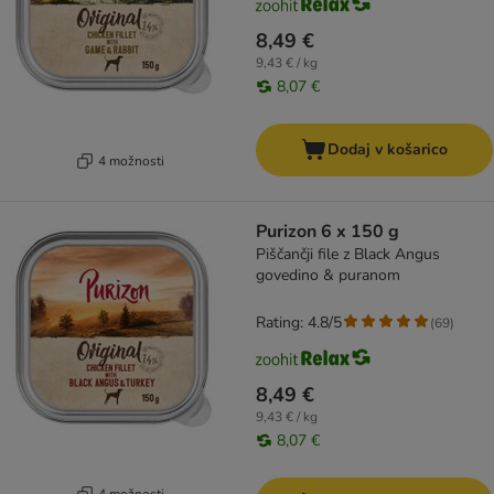
8,49 €
9,43 € / kg
8,07 €
Dodaj v košarico
4 možnosti
Purizon 6 x 150 g
Piščančji file z Black Angus
govedino & puranom
Rating: 4.8/5
(
69
)
8,49 €
9,43 € / kg
8,07 €
4 možnosti