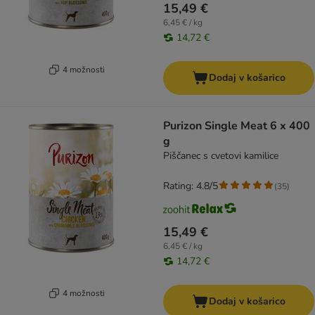
15,49 €
6,45 € / kg
14,72 €
4 možnosti
Dodaj v košarico
Purizon Single Meat 6 x 400
g
Piščanec s cvetovi kamilice
Rating: 4.8/5
(
35
)
15,49 €
6,45 € / kg
14,72 €
4 možnosti
Dodaj v košarico