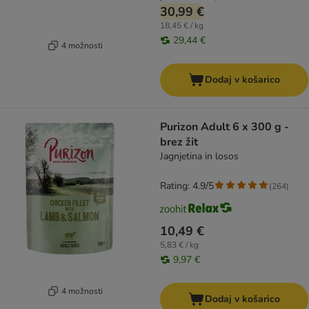
30,99 €
18,45 € / kg
29,44 €
4 možnosti
Dodaj v košarico
Purizon Adult 6 x 300 g -
brez žit
Jagnjetina in losos
Rating: 4.9/5
(
264
)
10,49 €
5,83 € / kg
9,97 €
4 možnosti
Dodaj v košarico