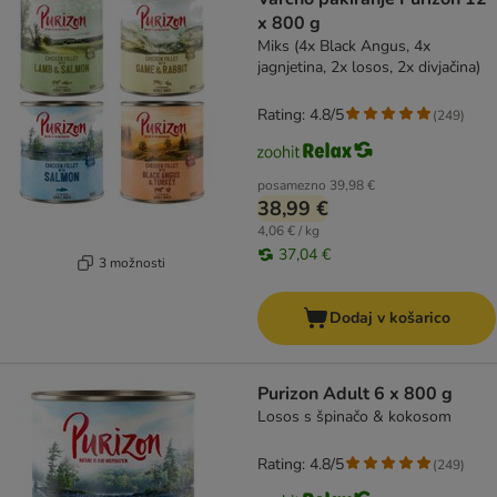
x 800 g
Miks (4x Black Angus, 4x
jagnjetina, 2x losos, 2x divjačina)
Rating: 4.8/5
(
249
)
posamezno
39,98 €
38,99 €
4,06 € / kg
37,04 €
3 možnosti
Dodaj v košarico
Purizon Adult 6 x 800 g
Losos s špinačo & kokosom
Rating: 4.8/5
(
249
)