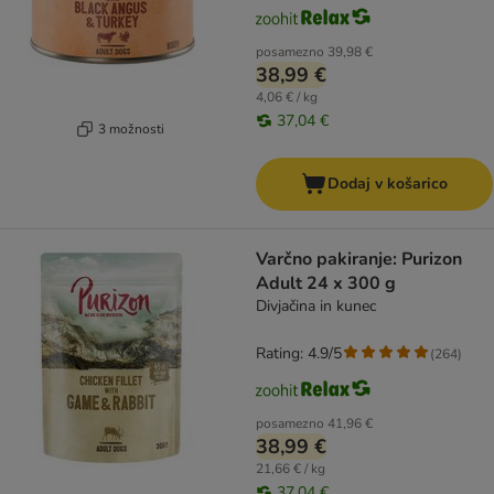
posamezno
39,98 €
38,99 €
4,06 € / kg
37,04 €
3 možnosti
Dodaj v košarico
Varčno pakiranje: Purizon
Adult 24 x 300 g
Divjačina in kunec
Rating: 4.9/5
(
264
)
posamezno
41,96 €
38,99 €
21,66 € / kg
37,04 €