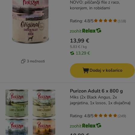
NOVO: piščančji file z raco,
korenjem, in robidami
Rating: 4.8/5
(
118
)
13,99 €
5,83 € / kg
13,29 €
3 možnosti
Dodaj v košarico
Purizon Adult 6 x 800 g
Miks (2x Black Angus, 2x
jagnjetina, 1x losos, 1x divjačina)
Rating: 4.8/5
(
249
)