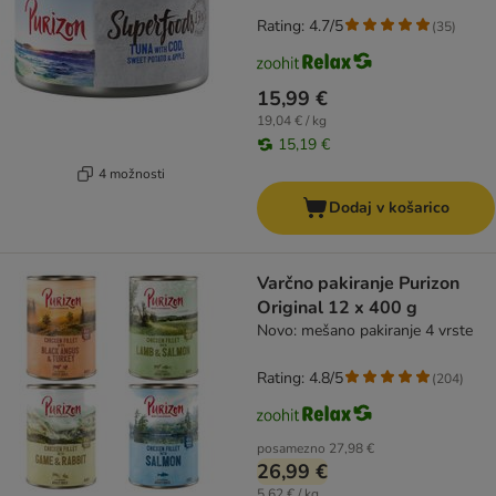
Rating: 4.7/5
(
35
)
15,99 €
19,04 € / kg
15,19 €
4 možnosti
Dodaj v košarico
Varčno pakiranje Purizon
Original 12 x 400 g
Novo: mešano pakiranje 4 vrste
Rating: 4.8/5
(
204
)
posamezno
27,98 €
26,99 €
5,62 € / kg