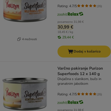
Rating: 4.7/5
(
35
)
posamezno
31,98 €
30,99 €
18,45 € / kg
29,44 €
4 možnosti
Dodaj v košarico
Varčno pakiranje Purizon
Superfoods 12 x 140 g
Divjačina s slanikom, bučo in
granatnim jabolkom
Rating: 4.7/5
(
35
)
posamezno
31,98 €