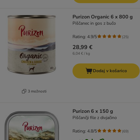
Purizon Organic 6 x 800 g
Piščanec in gos z bučo
Rating: 4.9/5
(
25
)
28,99 €
6,04 € / kg
Dodaj v košarico
3 možnosti
Purizon 6 x 150 g
Piščančji file z divjačino
Rating: 4.8/5
(
69
)