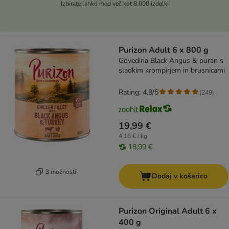
Izbirate lahko med več kot 8.000 izdelki
Purizon Adult 6 x 800 g
Govedina Black Angus & puran s
sladkim krompirjem in brusnicami
Rating: 4.8/5
(
249
)
19,99 €
4,16 € / kg
18,99 €
3 možnosti
Dodaj v košarico
Purizon Original Adult 6 x
400 g