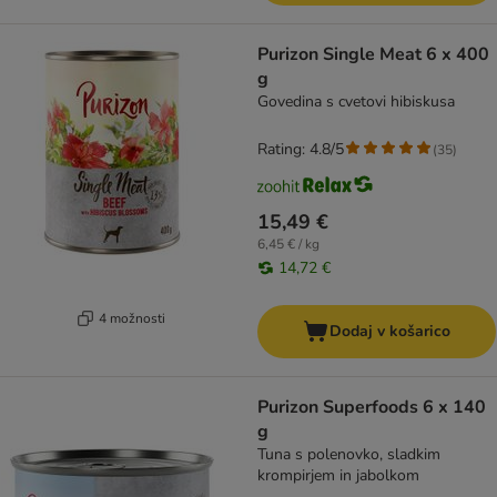
Purizon Single Meat 6 x 400
g
Govedina s cvetovi hibiskusa
Rating: 4.8/5
(
35
)
15,49 €
6,45 € / kg
14,72 €
4 možnosti
Dodaj v košarico
Purizon Superfoods 6 x 140
g
Tuna s polenovko, sladkim
krompirjem in jabolkom