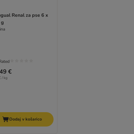
gual Renal za pse 6 x
 g
ina
Rated
49 €
 / kg
Dodaj v košarico