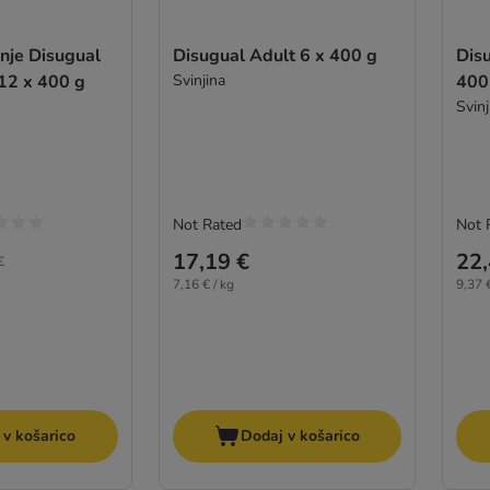
nje Disugual
Disugual Adult 6 x 400 g
Disu
12 x 400 g
Svinjina
400
Svinj
Not Rated
Not 
17,19 €
22,
€
7,16 € / kg
9,37 €
 v košarico
Dodaj v košarico