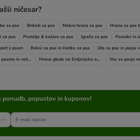
ašli ničesar?
be za pse
Briketi za pse
Mokra hrana za pse
Hrana za pse b
i za pse
Postelje & košare za pse
Igrače za pse
Povodci in o
šport s psom
Boksi za pse in kletke za pse
Ute za pse in pasja v
Hrana glede na pasmo in velikost psa
Hrana glede na življenjsko obdobje psa
Vse za pasje m
h ponudb, popustov in kuponov!
a