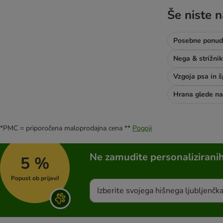
Hill's Science Plan
Še niste n
Virbac
MjAMjAM
Dibo
Posebne ponud
Disugual
Nega & strižnik
Doggy Dog
Vzgoja psa in 
BugBell
Friskies
Pan Miesko
Natural Trainer
Purina Veterinary Diets
*PMC = priporočena maloprodajna cena **
Pogoji
Royal Canin Veterinary
Butcher's
Ne zamudite personalizirani
5 %
Popust ob prijavi!
Izberite svojega hišnega ljubljenčk