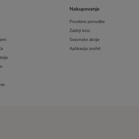
Nakupovanje
Posebne ponudbe
Zadnji kosi
dami
Sezonske akcije
ča
Aplikacija zoohit
telje
am
vas