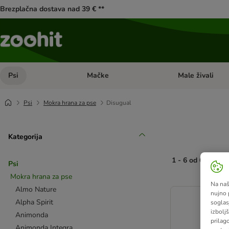
Brezplačna dostava nad 39 € **
Psi
Mačke
Male živali
Odprite meni kategorij: Psi
Odprite meni kateg
Psi
Mokra hrana za pse
Disugual
Kategorija
1 - 6 od 6 rezult
Psi
Mokra hrana za pse
Na naš
product items ha
Almo Nature
nujno 
Alpha Spirit
soglas
izboljš
Animonda
prilag
Animonda Integra