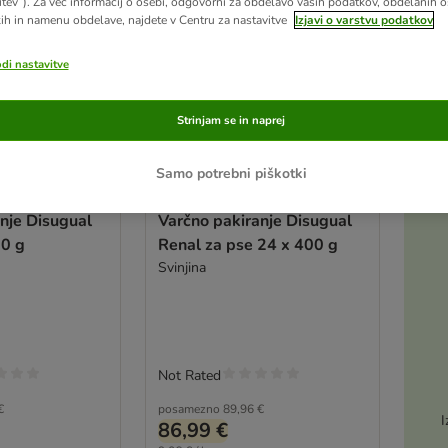
itev”). Za več informacij o osebi, odgovorni za obdelavo vaših podatkov, obdelanih 
ih in namenu obdelave, najdete v Centru za nastavitve
Izjavi o varstvu podatkov
odi nastavitve
Strinjam se in naprej
Samo potrebni piškotki
nje Disugual
Varčno pakiranje Disugual
00 g
Renal za pse 24 x 400 g
Svinjina
Not Rated
€
posamezno
89,96 €
I
86,99 €