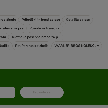
rez žitaric
Priboljški in kosti za pse
Oblačila za pse
vratnice za pse
Posode in hranilniki
rata
Dietna in posebna hrana za pse
ladiče
Pet Parents kolekcija
WARNER BROS KOLEKCIJA
Prijavite se