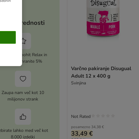
osebnih
Vaše prednosti
Aktivirajte zoohit Relax in
vsakič prihranite 5%
Varčno pakiranje Disugual
Adult 12 x 400 g
Svinjina
Zaupa nam več kot 10
milijonov strank
Not Rated
posamezno
34,38 €
zbirate lahko med več kot
33,49 €
8.000 izdelki