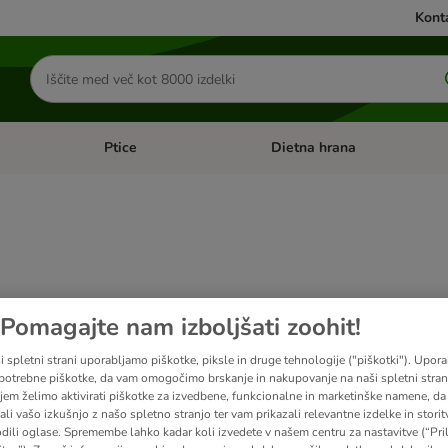
Konta
Iskanje
izdelkov
Ptice
Dietna hrana
orij: Mačke
Odprite meni kategorij: Male živali
Odprite meni kategorij: Ptice
atov
Pomagajte nam izboljšati zoohit!
i spletni strani uporabljamo piškotke, piksle in druge tehnologije ("piškotki"). Upor
ve been changed
potrebne piškotke, da vam omogočimo brskanje in nakupovanje na naši spletni strani
jem želimo aktivirati piškotke za izvedbene, funkcionalne in marketinške namene, da 
ali vašo izkušnjo z našo spletno stranjo ter vam prikazali relevantne izdelke in storitv
odili oglase. Spremembe lahko kadar koli izvedete v našem centru za nastavitve (“Pri