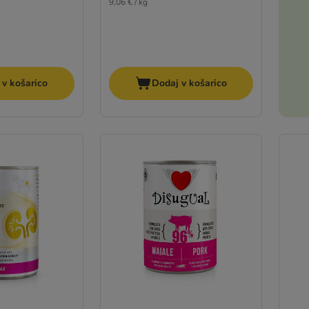
9,06 € / kg
 v košarico
Dodaj v košarico