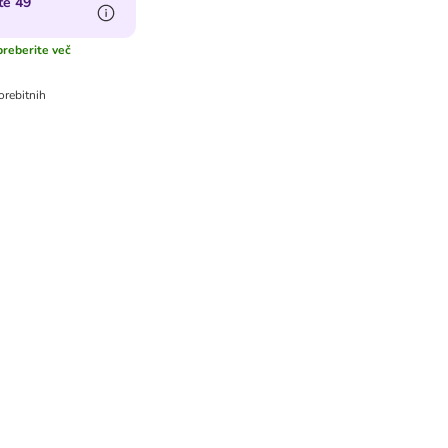
te 49
preberite več
rebitnih