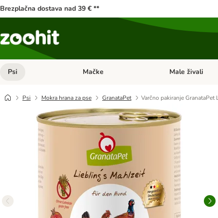
Brezplačna dostava nad 39 € **
Psi
Mačke
Male živali
Odprite meni kategorij: Psi
Odprite meni kateg
Psi
Mokra hrana za pse
GranataPet
Varčno pakiranje GranataPet L