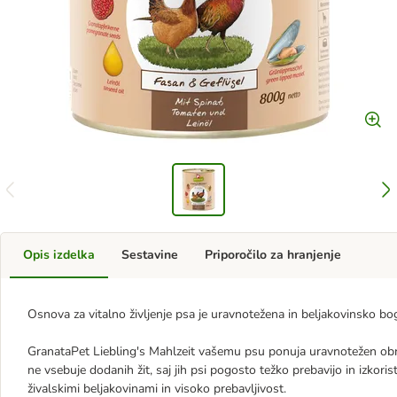
Opis izdelka
Sestavine
Priporočilo za hranjenje
Osnova za vitalno življenje psa je uravnotežena in beljakovinsko b
GranataPet Liebling's Mahlzeit vašemu psu ponuja uravnotežen obro
ne vsebuje dodanih žit, saj jih psi pogosto težko prebavijo in izkorist
živalskimi beljakovinami in visoko prebavljivost.