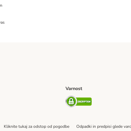
am
vas
Varnost
venije Shipping Method
Security
Kliknite tukaj za odstop od pogodbe
Odpadki in predpisi glede var