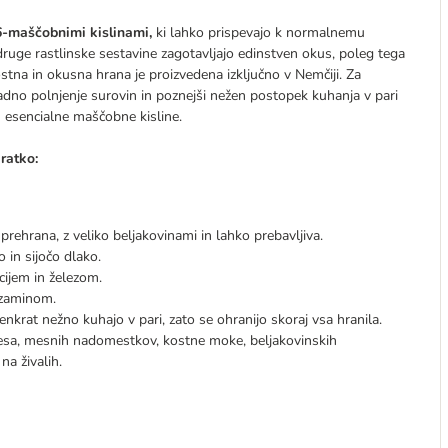
6-maščobnimi kislinami,
ki lahko prispevajo k normalnemu
ruge rastlinske sestavine zagotavljajo edinstven okus, poleg tega
stna in okusna hrana je proizvedena izključno v Nemčiji. Za
adno polnjenje surovin in poznejši nežen postopek kuhanja v pari
in esencialne maščobne kisline.
ratko:
rehrana, z veliko beljakovinami in lahko prebavljiva.
 in sijočo dlako.
cijem in železom.
ozaminom.
krat nežno kuhajo v pari, zato se ohranijo skoraj vsa hranila.
mesa, mesnih nadomestkov, kostne moke, beljakovinskih
na živalih.