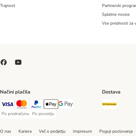
Trajnost
Partnerski progr
Spletne novice
Vse prednosti za 
Načini plačila
Dostava
Pošta Slo
Visa Payment Method
MasterCard Payment Method
PayPal Payment Method
Apple Pay Payment Method
Google pay Payment Method
Po predračunu
Po povzetju
Po predračunu Payment Method
Po povzetju Payment Method
O nas
Kariera
Več o podjetju
Impresum
Pogoji poslovanja