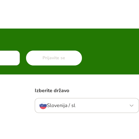
Prijavite se
Izberite državo
Slovenija / sl