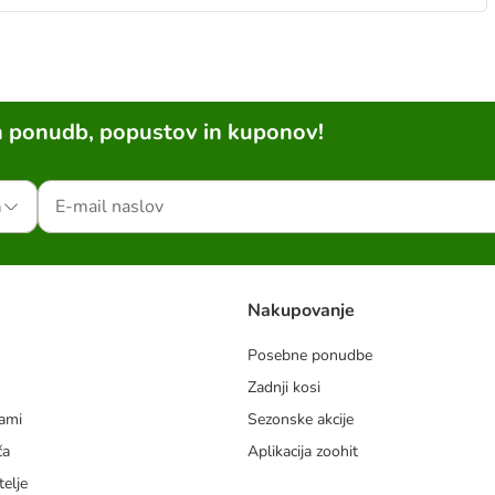
h ponudb, popustov in kuponov!
a
Nakupovanje
Posebne ponudbe
Zadnji kosi
dami
Sezonske akcije
ča
Aplikacija zoohit
telje