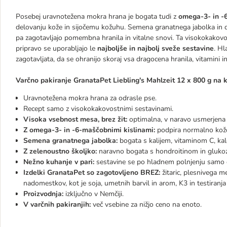
Posebej uravnotežena mokra hrana je bogata tudi z
omega-3- in -
delovanju kože in sijočemu kožuhu. Semena granatnega jabolka in d
pa zagotavljajo pomembna hranila in vitalne snovi. Ta visokokakovo
pripravo se uporabljajo le
najboljše in najbolj sveže sestavine
. Hl
zagotavljata, da se ohranijo skoraj vsa dragocena hranila, vitamini 
Varčno pakiranje GranataPet Liebling's Mahlzeit 12 x 800 g na k
Uravnotežena mokra hrana za odrasle pse.
Recept samo z visokokakovostnimi sestavinami.
Visoka vsebnost mesa, brez žit:
optimalna, v naravo usmerjena p
Z omega-3- in -6-maščobnimi kislinami:
podpira normalno kožo
Semena granatnega jabolka:
bogata s kalijem, vitaminom C, kal
Z zelenoustno školjko:
naravno bogata s hondroitinom in gluk
Nežno kuhanje v pari:
sestavine se po hladnem polnjenju samo en
Izdelki GranataPet so zagotovljeno BREZ:
žitaric, plesnivega 
nadomestkov, kot je soja, umetnih barvil in arom, K3 in testiranja 
Proizvodnja:
izključno v Nemčiji.
V varčnih pakiranjih:
več vsebine za nižjo ceno na enoto.