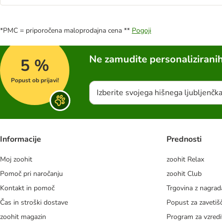
*PMC = priporočena maloprodajna cena **
Pogoji
Ne zamudite personalizirani
5 %
Popust ob prijavi!
Izberite svojega hišnega ljubljenčk
Informacije
Prednosti
Moj zoohit
zoohit Relax
Pomoč pri naročanju
zoohit Club
Kontakt in pomoč
Trgovina z nagra
Čas in stroški dostave
Popust za zavetiš
zoohit magazin
Program za vzredi