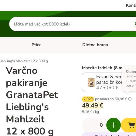
Konta
Iskanje
izdelkov
Ptice
Dietna hrana
orij: Mačke
Odprite meni kategorij: Male živali
Odprite meni kategorij: Ptice
iebling's Mahlzeit 12 x 800 g
Varčno
Izberite izdelek (8 možnost
Skupna
Fazan & perutnina 
izdelk
pakiranje
kupite
paradižnikom in l
posa
475060.6
GranataPet
-2.92%
posamezno
50,98 €
Liebling's
49,49 €
5,16 € / kg
Mahlzeit
12 x 800 g