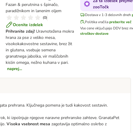
Za ta izdelek prejme
Fazan & perutnina s špinačo,
zooTočk
paradižnikom in lanenim oljem
Dostava v 1-3 delovnih dneh
(
0
)
Politika vračila
preberite več
Ocenite izdelek
Vse cene vključujejo DDV
brez mo
Prihranite zdaj!
Uravnotežena mokra
stroškov dostave
hrana za pse z veliko mesa,
visokokakovostne sestavine, brez žit
in glutena, vsebuje semena
granatnega jabolka, vir maščobnih
kislin omega, nežno kuhana v pari.
naprej...
ogata prehrana. Ključnega pomena je tudi kakovost sestavin.
k, ki izpolnjuje njegove naravne prehranske zahteve. GranataPet
ijo.
Visoka vsebnost mesa
zagotavlja optimalno oskrbo z