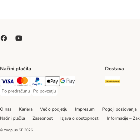
Načini plačila
Dostava
Pošta Slo
Visa Payment Method
MasterCard Payment Method
PayPal Payment Method
Apple Pay Payment Method
Google pay Payment Method
Po predračunu
Po povzetju
Po predračunu Payment Method
Po povzetju Payment Method
O nas
Kariera
Več o podjetju
Impresum
Pogoji poslovanja
Načini plačila
Zasebnost
Izjava o dostopnosti
Informacije – Zak
© zooplus SE
2026