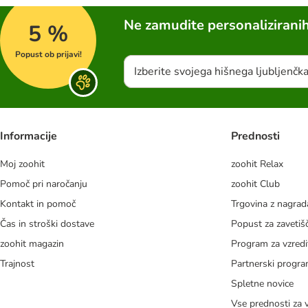
Ne zamudite personalizirani
5 %
Popust ob prijavi!
Izberite svojega hišnega ljubljenčk
Informacije
Prednosti
Moj zoohit
zoohit Relax
Pomoč pri naročanju
zoohit Club
Kontakt in pomoč
Trgovina z nagra
Čas in stroški dostave
Popust za zavetiš
zoohit magazin
Program za vzredi
Trajnost
Partnerski progr
Spletne novice
Vse prednosti za 