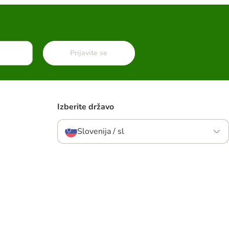
Prijavite se
Izberite državo
Slovenija / sl