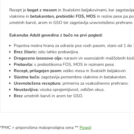
Recept je
bogat z mesom
in živalskimi beljakovinami, kar zagota
vlaknine in
betakaroten, prebiotiki FOS, MOS
in rezine pese pa p
umetnih barvil, arom in GSO ter zagotavlja uravnoteženo prehrano
Eukanuba Adult govedina z bučo na prvi pogled:
Popolna mokra hrana za odrasle pse vseh pasem, stare od 1 do 7
Brez žitaric:
zelo lahko prebavljiva.
Dragoceno lososovo olje:
naravni vir esencialnih maščobnih kis
Prebavila:
s prebiotikoma FOS, MOS in rezinami pese.
Recept, prilagojen psom:
veliko mesa in živalskih beljakovin.
Slastna buča:
zagotavlja pomembne vlaknine in betakaroten.
Uravnotežena receptura
: primerna za vsakodnevno prehrano.
Neustavljiva:
visoka sprejemljivost, odličen okus.
Brez
umetnih barvil in arom ter GSO.
*PMC = priporočena maloprodajna cena **
Pogoji