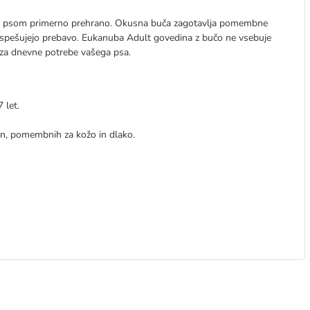
vlja psom primerno prehrano. Okusna buča zagotavlja pomembne
ospešujejo prebavo. Eukanuba Adult govedina z bučo ne vsebuje
 za dnevne potrebe vašega psa.
 let.
lin, pomembnih za kožo in dlako.