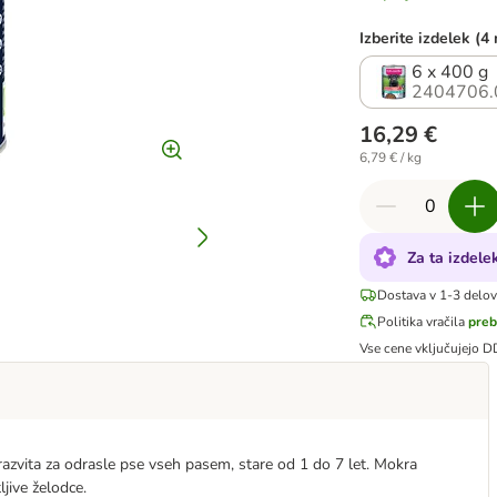
Izberite izdelek (4
6 x 400 g
2404706.
16,29 €
6,79 € / kg
Za ta izdel
Dostava v 1-3 delo
Politika vračila
preb
Vse cene vključujejo 
zvita za odrasle pse vseh pasem, stare od 1 do 7 let. Mokra
ljive želodce.