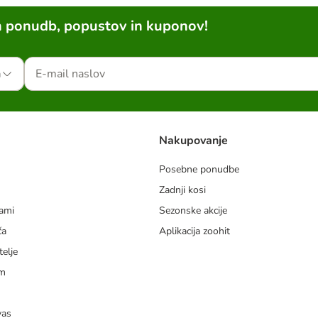
h ponudb, popustov in kuponov!
a
Nakupovanje
Posebne ponudbe
Zadnji kosi
dami
Sezonske akcije
ča
Aplikacija zoohit
telje
am
vas