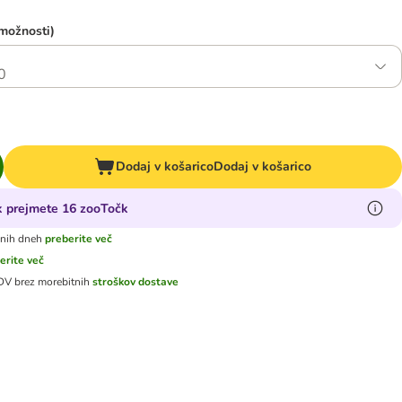
 možnosti)
0
Dodaj v košarico
Dodaj v košarico
ek prejmete 16 zooTočk
vnih dneh
preberite več
erite več
DDV
brez morebitnih
stroškov dostave