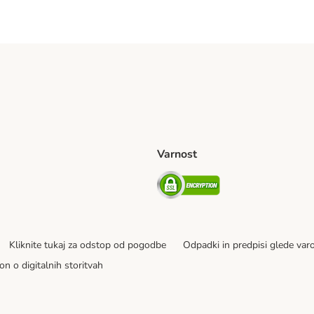
Varnost
venije Shipping Method
Security
Kliknite tukaj za odstop od pogodbe
Odpadki in predpisi glede var
on o digitalnih storitvah