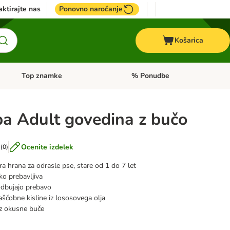
ktirajte nas
Ponovno naročanje
Košarica
Top znamke
% Ponudbe
Odprite meni kategorij: Dietna hrana
Odprite meni kategorij: Top znam
a Adult govedina z bučo
Ocenite izdelek
(
0
)
 hrana za odrasle pse, stare od 1 do 7 let
ko prebavljiva
odbujajo prebavo
ščobne kisline iz lososovega olja
iz okusne buče