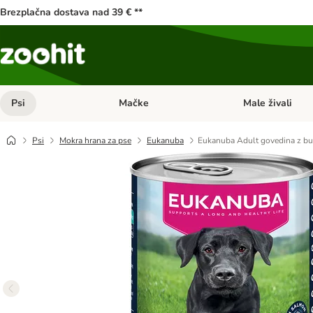
Brezplačna dostava nad 39 € **
Psi
Mačke
Male živali
Odprite meni kategorij: Psi
Odprite meni kateg
Psi
Mokra hrana za pse
Eukanuba
Eukanuba Adult govedina z b